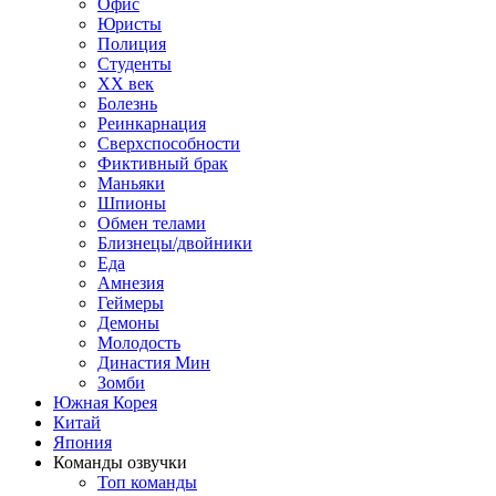
Офис
Юристы
Полиция
Студенты
ХХ век
Болезнь
Реинкарнация
Сверхспособности
Фиктивный брак
Маньяки
Шпионы
Обмен телами
Близнецы/двойники
Еда
Амнезия
Геймеры
Демоны
Молодость
Династия Мин
Зомби
Южная Корея
Китай
Япония
Команды озвучки
Топ команды