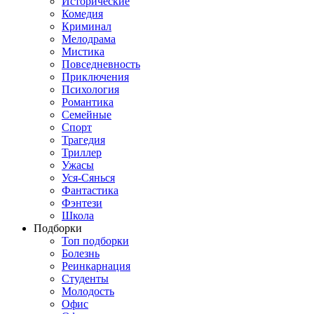
Исторические
Комедия
Криминал
Мелодрама
Мистика
Повседневность
Приключения
Психология
Романтика
Семейные
Спорт
Трагедия
Триллер
Ужасы
Уся-Сянься
Фантастика
Фэнтези
Школа
Подборки
Топ подборки
Болезнь
Реинкарнация
Студенты
Молодость
Офис