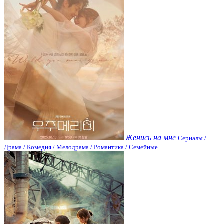
Женись на мне
Сериалы /
Драма / Комедия / Мелодрама / Романтика / Семейные