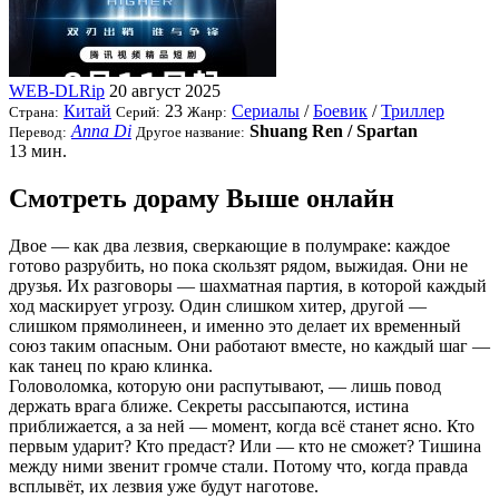
WEB-DLRip
20 август 2025
Китай
23
Сериалы
/
Боевик
/
Триллер
Страна:
Серий:
Жанр:
Anna Di
Shuang Ren / Spartan
Перевод:
Другое название:
13 мин.
Смотреть дораму Выше онлайн
Двое — как два лезвия, сверкающие в полумраке: каждое
готово разрубить, но пока скользят рядом, выжидая. Они не
друзья. Их разговоры — шахматная партия, в которой каждый
ход маскирует угрозу. Один слишком хитер, другой —
слишком прямолинеен, и именно это делает их временный
союз таким опасным. Они работают вместе, но каждый шаг —
как танец по краю клинка.
Головоломка, которую они распутывают, — лишь повод
держать врага ближе. Секреты рассыпаются, истина
приближается, а за ней — момент, когда всё станет ясно. Кто
первым ударит? Кто предаст? Или — кто не сможет? Тишина
между ними звенит громче стали. Потому что, когда правда
всплывёт, их лезвия уже будут наготове.