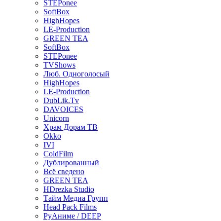
STEPonee
SoftBox
HighHopes
LE-Production
GREEN TEA
SoftBox
STEPonee
TVShows
Люб. Одноголосый
HighHopes
LE-Production
DubLik.Tv
DAVOICES
Unicorn
Храм Дорам ТВ
Okko
IVI
ColdFilm
Дублированный
Всё сведено
GREEN TEA
HDrezka Studio
Тайм Медиа Групп
Head Pack Films
РуАниме / DEEP