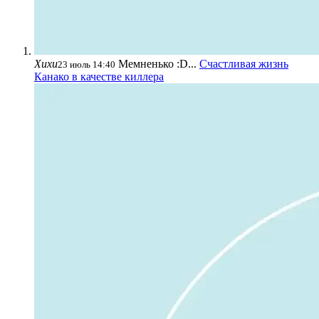
Хихи
Мемненько :D...
Счастливая жизнь
23 июль 14:40
Канако в качестве киллера