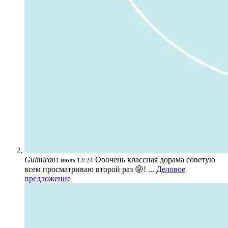
Gulmira
Ооочень классная дорама советую
01 июль 13:24
всем просматриваю второй раз 😜! ...
Деловое
предложение