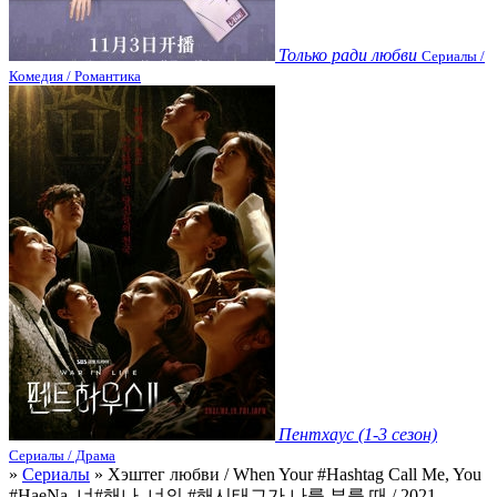
Только ради любви
Сериалы /
Комедия / Романтика
Пентхаус (1-3 сезон)
Сериалы / Драма
»
Сериалы
» Хэштег любви / When Your #Hashtag Call Me, You
#HaeNa, 너#해나, 너의 #해시태그가 나를 부를 때 / 2021