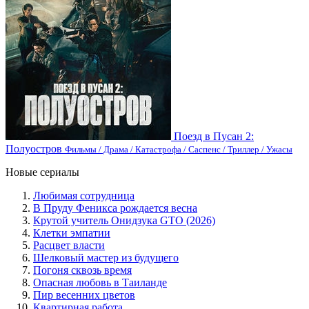
Поезд в Пусан 2:
Полуостров
Фильмы / Драма / Катастрофа / Саспенс / Триллер / Ужасы
Новые сериалы
Любимая сотрудница
В Пруду Феникса рождается весна
Крутой учитель Онидзука GTO (2026)
Клетки эмпатии
Расцвет власти
Шелковый мастер из будущего
Погоня сквозь время
Опасная любовь в Таиланде
Пир весенних цветов
Квартирная работа