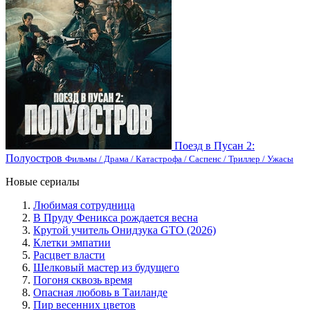
Поезд в Пусан 2:
Полуостров
Фильмы / Драма / Катастрофа / Саспенс / Триллер / Ужасы
Новые сериалы
Любимая сотрудница
В Пруду Феникса рождается весна
Крутой учитель Онидзука GTO (2026)
Клетки эмпатии
Расцвет власти
Шелковый мастер из будущего
Погоня сквозь время
Опасная любовь в Таиланде
Пир весенних цветов