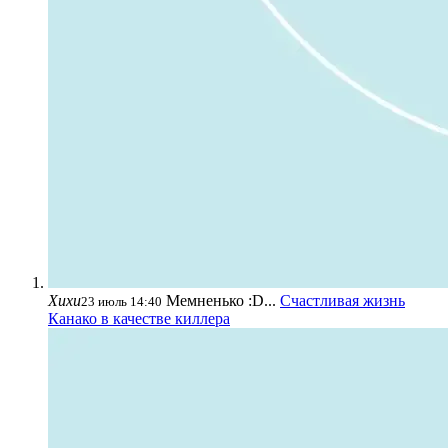
Хихи
Мемненько :D...
Счастливая жизнь
23 июль 14:40
Канако в качестве киллера