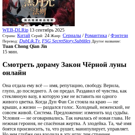
WEB-DLRip
13 сентябрь 2025
Китай
24
Сериалы
/
Романтика
/
Фэнтези
Страна:
Серий:
Жанр:
DubLik.Tv
,
FSG SecretStory.Subtitles
Перевод:
Другое название:
Tuan Chong Qian Jin
15 мин.
Смотреть дораму Закон Чёрной луны
онлайн
Она отдала ему всё — имя, репутацию, свободу. Верила,
глупо, до последнего. А он предал. Раздавил её чувства, как
стеклянную вазу, в которую уже не вставить ни одного
живого цветка. Когда Дун Фан Си стояла на краю — не
крыши, а жизни — раздался голос. Холодный, неженский, не
совсем живой. Система. Предложение: изменить ход судьбы.
Условия — не оговаривались. Так началась её новая глава. Не
нежная героиня, не спасённая жертва. А злодейка. Та, чьё имя
боятся произносить, та, что рушит, манипулирует, управляет.
Но чем глубже она входила в эту игру, тем страннее