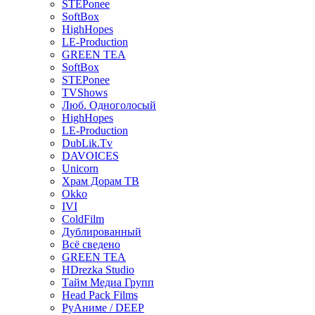
STEPonee
SoftBox
HighHopes
LE-Production
GREEN TEA
SoftBox
STEPonee
TVShows
Люб. Одноголосый
HighHopes
LE-Production
DubLik.Tv
DAVOICES
Unicorn
Храм Дорам ТВ
Okko
IVI
ColdFilm
Дублированный
Всё сведено
GREEN TEA
HDrezka Studio
Тайм Медиа Групп
Head Pack Films
РуАниме / DEEP