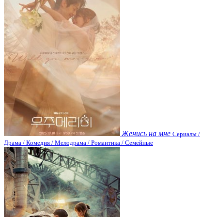
Женись на мне
Сериалы /
Драма / Комедия / Мелодрама / Романтика / Семейные