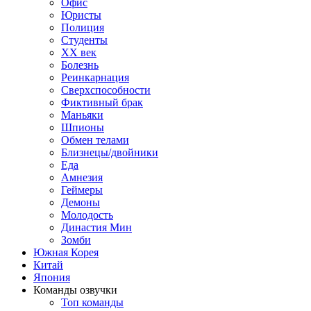
Офис
Юристы
Полиция
Студенты
ХХ век
Болезнь
Реинкарнация
Сверхспособности
Фиктивный брак
Маньяки
Шпионы
Обмен телами
Близнецы/двойники
Еда
Амнезия
Геймеры
Демоны
Молодость
Династия Мин
Зомби
Южная Корея
Китай
Япония
Команды озвучки
Топ команды