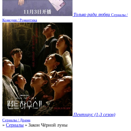
Только ради любви
Сериалы /
Комедия / Романтика
Пентхаус (1-3 сезон)
Сериалы / Драма
»
Сериалы
» Закон Чёрной луны