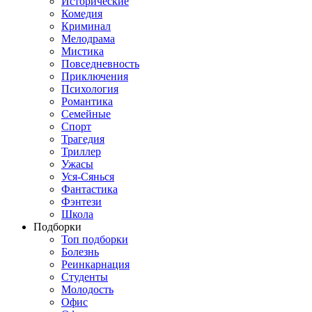
Исторические
Комедия
Криминал
Мелодрама
Мистика
Повседневность
Приключения
Психология
Романтика
Семейные
Спорт
Трагедия
Триллер
Ужасы
Уся-Сянься
Фантастика
Фэнтези
Школа
Подборки
Топ подборки
Болезнь
Реинкарнация
Студенты
Молодость
Офис