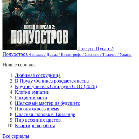
Поезд в Пусан 2:
Полуостров
Фильмы / Драма / Катастрофа / Саспенс / Триллер / Ужасы
Новые сериалы
Любимая сотрудница
В Пруду Феникса рождается весна
Крутой учитель Онидзука GTO (2026)
Клетки эмпатии
Расцвет власти
Шелковый мастер из будущего
Погоня сквозь время
Опасная любовь в Таиланде
Пир весенних цветов
Квартирная работа
Все сериалы