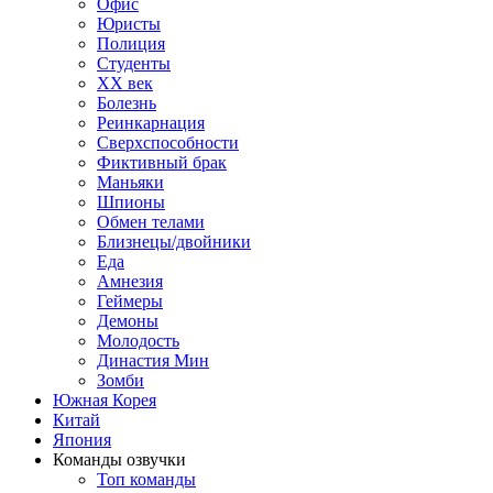
Офис
Юристы
Полиция
Студенты
ХХ век
Болезнь
Реинкарнация
Сверхспособности
Фиктивный брак
Маньяки
Шпионы
Обмен телами
Близнецы/двойники
Еда
Амнезия
Геймеры
Демоны
Молодость
Династия Мин
Зомби
Южная Корея
Китай
Япония
Команды озвучки
Топ команды