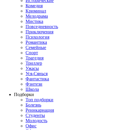
Исторические
Комедия
Криминал
Мелодрама
Мистика
Повседневность
Приключения
Психология
Романтика
Семейные
Спорт
Трагедия
Триллер
Ужасы
Уся-Сянься
Фантастика
Фэнтези
Школа
Подборки
Топ подборки
Болезнь
Реинкарнация
Студенты
Молодость
Офис