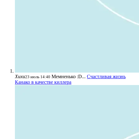
Хихи
Мемненько :D...
Счастливая жизнь
23 июль 14:40
Канако в качестве киллера