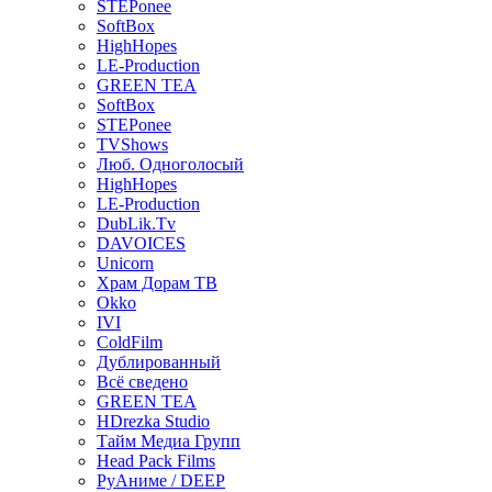
STEPonee
SoftBox
HighHopes
LE-Production
GREEN TEA
SoftBox
STEPonee
TVShows
Люб. Одноголосый
HighHopes
LE-Production
DubLik.Tv
DAVOICES
Unicorn
Храм Дорам ТВ
Okko
IVI
ColdFilm
Дублированный
Всё сведено
GREEN TEA
HDrezka Studio
Тайм Медиа Групп
Head Pack Films
РуАниме / DEEP