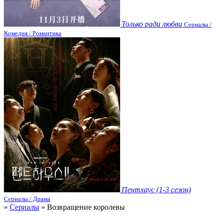
Только ради любви
Сериалы /
Комедия / Романтика
Пентхаус (1-3 сезон)
Сериалы / Драма
»
Сериалы
» Возвращение королевы