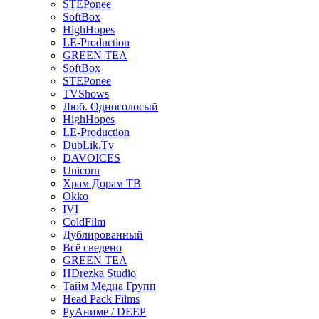
STEPonee
SoftBox
HighHopes
LE-Production
GREEN TEA
SoftBox
STEPonee
TVShows
Люб. Одноголосый
HighHopes
LE-Production
DubLik.Tv
DAVOICES
Unicorn
Храм Дорам ТВ
Okko
IVI
ColdFilm
Дублированный
Всё сведено
GREEN TEA
HDrezka Studio
Тайм Медиа Групп
Head Pack Films
РуАниме / DEEP