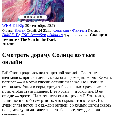
WEB-DLRip
30 сентябрь 2025
Китай
24
Сериалы
/
Фэнтези
Страна:
Серий:
Жанр:
Перевод:
DubLik.Tv
,
FSG SecretStory.Subtitles
Солнце в
Другое название:
темноте / The Sun in the Dark
30 мин.
Смотреть дораму Солнце во тьме
онлайн
Бай Сяоин родилась под запретной звездой. Сельчане
шептались, прятали детей, когда она проходила мимо. Её мать
погибла — и в этой гибели обвинили её же. Но Сяоин не
смирилась. Ушла в горы, среди заброшенных храмов искала
путь, чтобы стать сильнее. В её крови — проклятие. В её
сердце — ярость. На этом пути она встречает Е Чэньюаня,
таинственного бессмертного, что скрывается в тенях. Их
души сплетаются, и с каждой битвой, с каждым шагом сквозь
ночь, между ними тянется нечто большее, чем долг или
случайность.