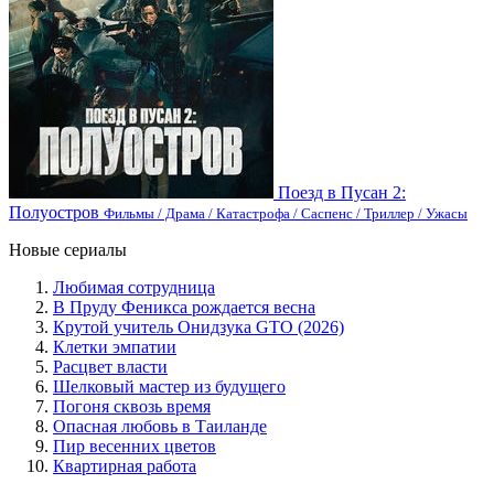
Поезд в Пусан 2:
Полуостров
Фильмы / Драма / Катастрофа / Саспенс / Триллер / Ужасы
Новые сериалы
Любимая сотрудница
В Пруду Феникса рождается весна
Крутой учитель Онидзука GTO (2026)
Клетки эмпатии
Расцвет власти
Шелковый мастер из будущего
Погоня сквозь время
Опасная любовь в Таиланде
Пир весенних цветов
Квартирная работа