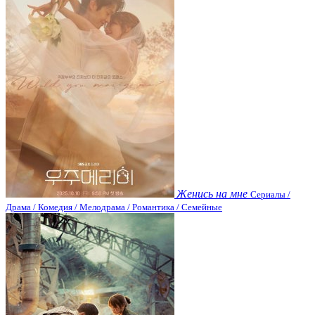
Женись на мне
Сериалы /
Драма / Комедия / Мелодрама / Романтика / Семейные