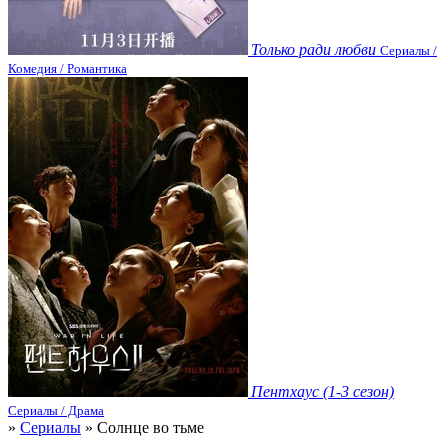
Только ради любви
Сериалы /
Комедия / Романтика
Пентхаус (1-3 сезон)
Сериалы / Драма
»
Сериалы
» Солнце во тьме