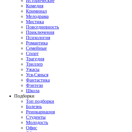
Исторические
Комедия
Криминал
Мелодрама
Мистика
Повседневность
Приключения
Психология
Романтика
Семейные
Спорт
Трагедия
Триллер
Ужасы
Уся-Сянься
Фантастика
Фэнтези
Школа
Подборки
Топ подборки
Болезнь
Реинкарнация
Студенты
Молодость
Офис