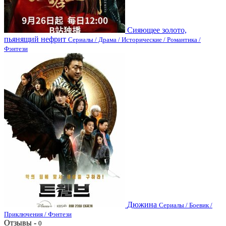
Сияющее золото,
пьянящий нефрит
Сериалы / Драма / Исторические / Романтика /
Фэнтези
Дюжина
Сериалы / Боевик /
Приключения / Фэнтези
Отзывы -
0