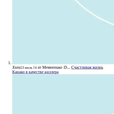
Хихи
Мемненько :D...
Счастливая жизнь
23 июль 14:40
Канако в качестве киллера