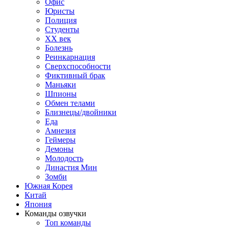
Офис
Юристы
Полиция
Студенты
ХХ век
Болезнь
Реинкарнация
Сверхспособности
Фиктивный брак
Маньяки
Шпионы
Обмен телами
Близнецы/двойники
Еда
Амнезия
Геймеры
Демоны
Молодость
Династия Мин
Зомби
Южная Корея
Китай
Япония
Команды озвучки
Топ команды