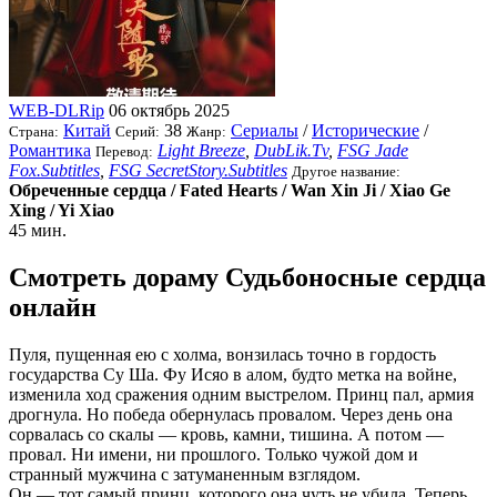
WEB-DLRip
06 октябрь 2025
Китай
38
Сериалы
/
Исторические
/
Страна:
Серий:
Жанр:
Романтика
Light Breeze
,
DubLik.Tv
,
FSG Jade
Перевод:
Fox.Subtitles
,
FSG SecretStory.Subtitles
Другое название:
Обреченные сердца / Fated Hearts / Wan Xin Ji / Xiao Ge
Xing / Yi Xiao
45 мин.
Смотреть дораму Судьбоносные сердца
онлайн
Пуля, пущенная ею с холма, вонзилась точно в гордость
государства Су Ша. Фу Исяо в алом, будто метка на войне,
изменила ход сражения одним выстрелом. Принц пал, армия
дрогнула. Но победа обернулась провалом. Через день она
сорвалась со скалы — кровь, камни, тишина. А потом —
провал. Ни имени, ни прошлого. Только чужой дом и
странный мужчина с затуманенным взглядом.
Он — тот самый принц, которого она чуть не убила. Теперь