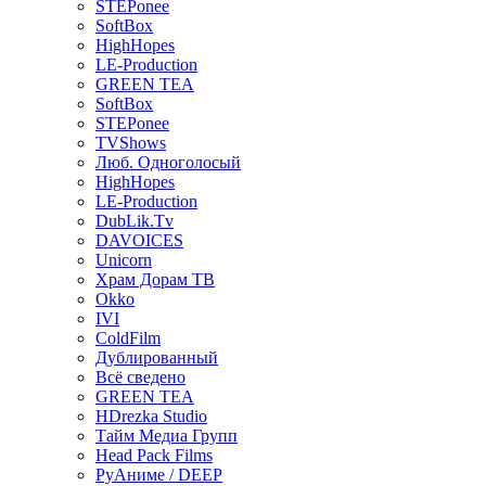
STEPonee
SoftBox
HighHopes
LE-Production
GREEN TEA
SoftBox
STEPonee
TVShows
Люб. Одноголосый
HighHopes
LE-Production
DubLik.Tv
DAVOICES
Unicorn
Храм Дорам ТВ
Okko
IVI
ColdFilm
Дублированный
Всё сведено
GREEN TEA
HDrezka Studio
Тайм Медиа Групп
Head Pack Films
РуАниме / DEEP