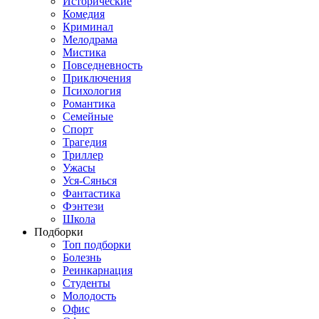
Исторические
Комедия
Криминал
Мелодрама
Мистика
Повседневность
Приключения
Психология
Романтика
Семейные
Спорт
Трагедия
Триллер
Ужасы
Уся-Сянься
Фантастика
Фэнтези
Школа
Подборки
Топ подборки
Болезнь
Реинкарнация
Студенты
Молодость
Офис