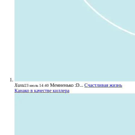
Хихи
Мемненько :D...
Счастливая жизнь
23 июль 14:40
Канако в качестве киллера