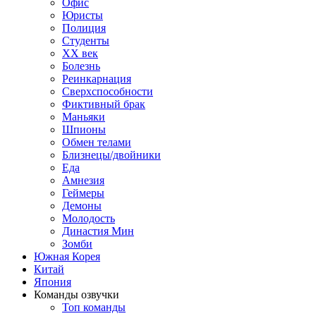
Офис
Юристы
Полиция
Студенты
ХХ век
Болезнь
Реинкарнация
Сверхспособности
Фиктивный брак
Маньяки
Шпионы
Обмен телами
Близнецы/двойники
Еда
Амнезия
Геймеры
Демоны
Молодость
Династия Мин
Зомби
Южная Корея
Китай
Япония
Команды озвучки
Топ команды