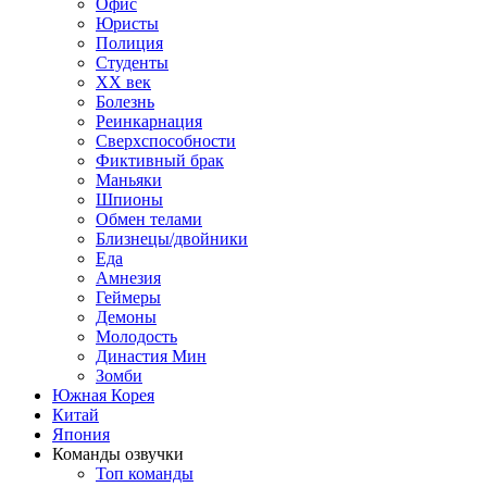
Офис
Юристы
Полиция
Студенты
ХХ век
Болезнь
Реинкарнация
Сверхспособности
Фиктивный брак
Маньяки
Шпионы
Обмен телами
Близнецы/двойники
Еда
Амнезия
Геймеры
Демоны
Молодость
Династия Мин
Зомби
Южная Корея
Китай
Япония
Команды озвучки
Топ команды