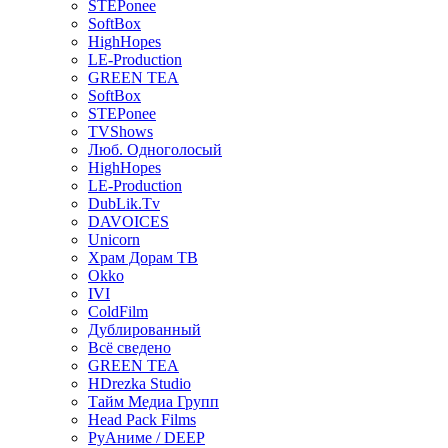
STEPonee
SoftBox
HighHopes
LE-Production
GREEN TEA
SoftBox
STEPonee
TVShows
Люб. Одноголосый
HighHopes
LE-Production
DubLik.Tv
DAVOICES
Unicorn
Храм Дорам ТВ
Okko
IVI
ColdFilm
Дублированный
Всё сведено
GREEN TEA
HDrezka Studio
Тайм Медиа Групп
Head Pack Films
РуАниме / DEEP