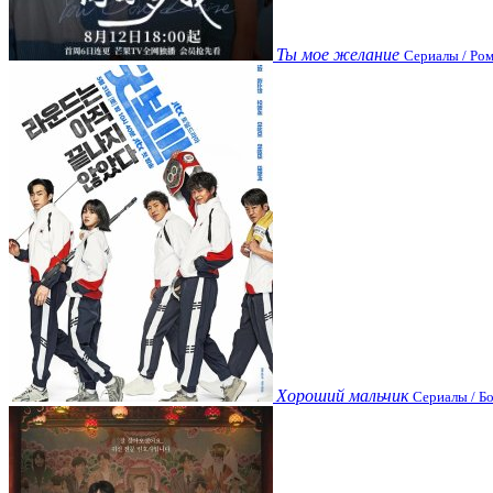
Ты мое желание
Сериалы / Ром
Хороший мальчик
Сериалы / Бо