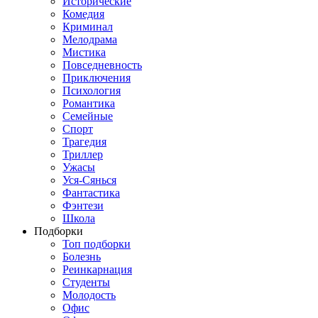
Исторические
Комедия
Криминал
Мелодрама
Мистика
Повседневность
Приключения
Психология
Романтика
Семейные
Спорт
Трагедия
Триллер
Ужасы
Уся-Сянься
Фантастика
Фэнтези
Школа
Подборки
Топ подборки
Болезнь
Реинкарнация
Студенты
Молодость
Офис