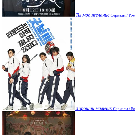
Ты мое желание
Сериалы / Ром
Хороший мальчик
Сериалы / Бо