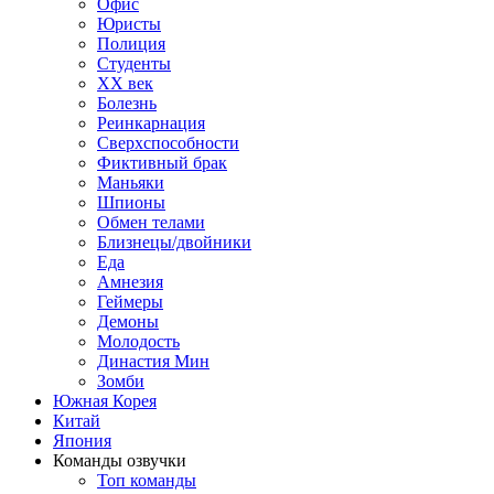
Офис
Юристы
Полиция
Студенты
ХХ век
Болезнь
Реинкарнация
Сверхспособности
Фиктивный брак
Маньяки
Шпионы
Обмен телами
Близнецы/двойники
Еда
Амнезия
Геймеры
Демоны
Молодость
Династия Мин
Зомби
Южная Корея
Китай
Япония
Команды озвучки
Топ команды