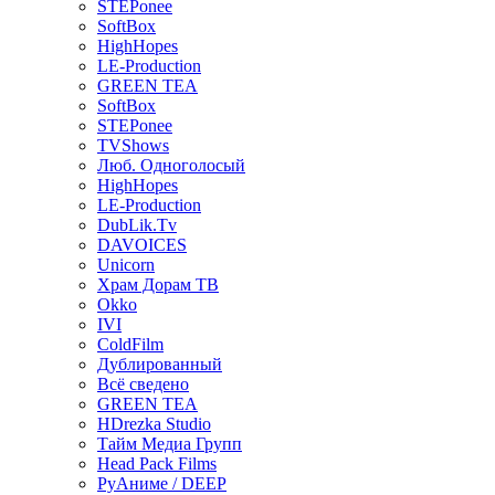
STEPonee
SoftBox
HighHopes
LE-Production
GREEN TEA
SoftBox
STEPonee
TVShows
Люб. Одноголосый
HighHopes
LE-Production
DubLik.Tv
DAVOICES
Unicorn
Храм Дорам ТВ
Okko
IVI
ColdFilm
Дублированный
Всё сведено
GREEN TEA
HDrezka Studio
Тайм Медиа Групп
Head Pack Films
РуАниме / DEEP