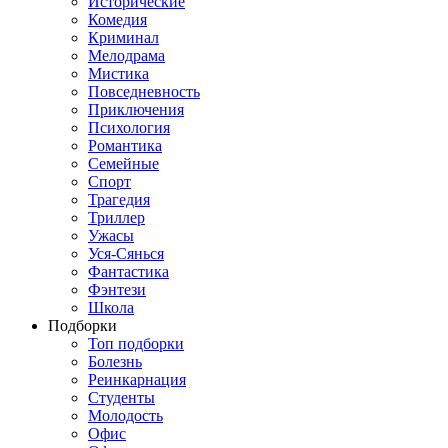
Исторические
Комедия
Криминал
Мелодрама
Мистика
Повседневность
Приключения
Психология
Романтика
Семейные
Спорт
Трагедия
Триллер
Ужасы
Уся-Сянься
Фантастика
Фэнтези
Школа
Подборки
Топ подборки
Болезнь
Реинкарнация
Студенты
Молодость
Офис