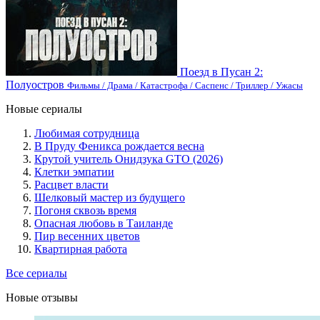
Поезд в Пусан 2:
Полуостров
Фильмы / Драма / Катастрофа / Саспенс / Триллер / Ужасы
Новые сериалы
Любимая сотрудница
В Пруду Феникса рождается весна
Крутой учитель Онидзука GTO (2026)
Клетки эмпатии
Расцвет власти
Шелковый мастер из будущего
Погоня сквозь время
Опасная любовь в Таиланде
Пир весенних цветов
Квартирная работа
Все сериалы
Новые отзывы