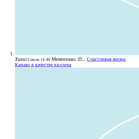
Хихи
Мемненько :D...
Счастливая жизнь
23 июль 14:40
Канако в качестве киллера