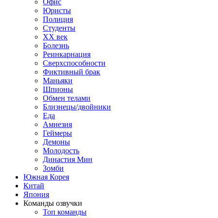
Офис
Юристы
Полиция
Студенты
ХХ век
Болезнь
Реинкарнация
Сверхспособности
Фиктивный брак
Маньяки
Шпионы
Обмен телами
Близнецы/двойники
Еда
Амнезия
Геймеры
Демоны
Молодость
Династия Мин
Зомби
Южная Корея
Китай
Япония
Команды озвучки
Топ команды