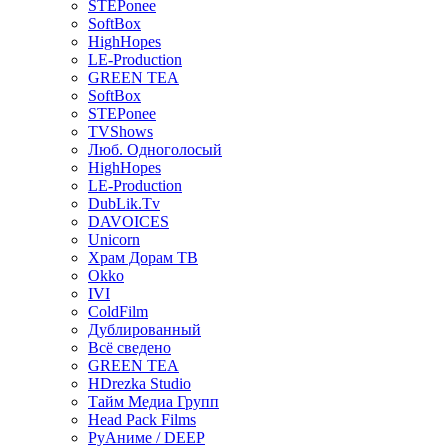
STEPonee
SoftBox
HighHopes
LE-Production
GREEN TEA
SoftBox
STEPonee
TVShows
Люб. Одноголосый
HighHopes
LE-Production
DubLik.Tv
DAVOICES
Unicorn
Храм Дорам ТВ
Okko
IVI
ColdFilm
Дублированный
Всё сведено
GREEN TEA
HDrezka Studio
Тайм Медиа Групп
Head Pack Films
РуАниме / DEEP