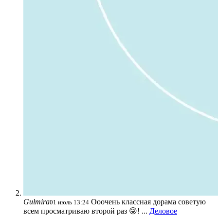
Gulmira
Ооочень классная дорама советую
01 июль 13:24
всем просматриваю второй раз 😜! ...
Деловое