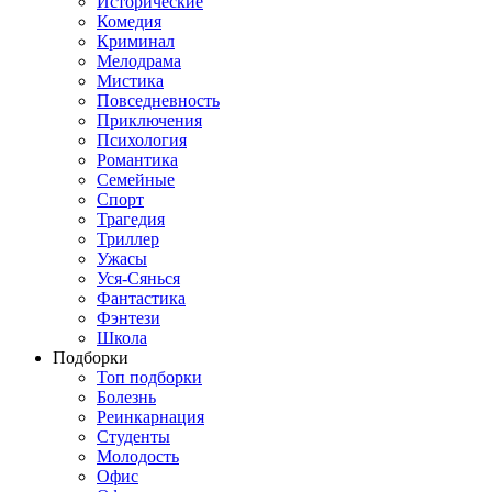
Исторические
Комедия
Криминал
Мелодрама
Мистика
Повседневность
Приключения
Психология
Романтика
Семейные
Спорт
Трагедия
Триллер
Ужасы
Уся-Сянься
Фантастика
Фэнтези
Школа
Подборки
Топ подборки
Болезнь
Реинкарнация
Студенты
Молодость
Офис