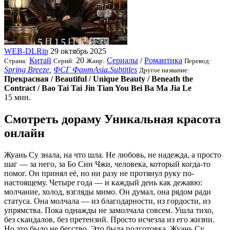
WEB-DLRip
29 октябрь 2025
Китай
20
Сериалы
/
Романтика
Страна:
Серий:
Жанр:
Перевод:
Spring Breeze
,
ФСГ ФантAsia.Subtitles
Другое название:
Прекрасная / Beautiful / Unique Beauty / Beneath the
Contract / Bao Tai Tai Jin Tian You Bei Ba Ma Jia Le
15 мин.
Смотреть дораму Уникальная красота
онлайн
Жуань Су знала, на что шла. Не любовь, не надежда, а просто
шаг — за него, за Бо Син Чжи, человека, который когда-то
помог. Он принял её, но ни разу не протянул руку по-
настоящему. Четыре года — и каждый день как дежавю:
молчание, холод, взгляды мимо. Он думал, она рядом ради
статуса. Она молчала — из благодарности, из гордости, из
упрямства. Пока однажды не замолчала совсем. Ушла тихо,
без скандалов, без претензий. Просто исчезла из его жизни.
Но это было не бегство. Это была подготовка. Жуань Су