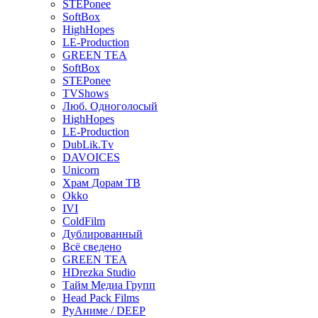
STEPonee
SoftBox
HighHopes
LE-Production
GREEN TEA
SoftBox
STEPonee
TVShows
Люб. Одноголосый
HighHopes
LE-Production
DubLik.Tv
DAVOICES
Unicorn
Храм Дорам ТВ
Okko
IVI
ColdFilm
Дублированный
Всё сведено
GREEN TEA
HDrezka Studio
Тайм Медиа Групп
Head Pack Films
РуАниме / DEEP