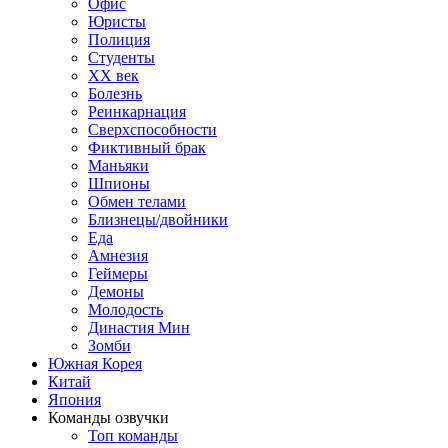
Офис
Юристы
Полиция
Студенты
ХХ век
Болезнь
Реинкарнация
Сверхспособности
Фиктивный брак
Маньяки
Шпионы
Обмен телами
Близнецы/двойники
Еда
Амнезия
Геймеры
Демоны
Молодость
Династия Мин
Зомби
Южная Корея
Китай
Япония
Команды озвучки
Топ команды