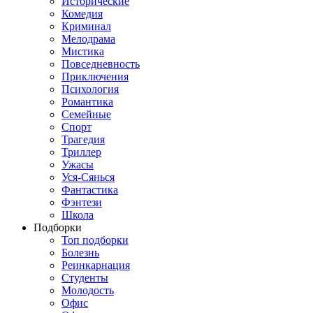
Исторические
Комедия
Криминал
Мелодрама
Мистика
Повседневность
Приключения
Психология
Романтика
Семейные
Спорт
Трагедия
Триллер
Ужасы
Уся-Сянься
Фантастика
Фэнтези
Школа
Подборки
Топ подборки
Болезнь
Реинкарнация
Студенты
Молодость
Офис