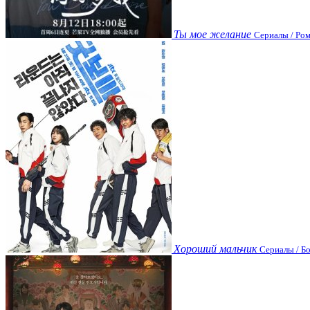
Ты мое желание
Сериалы / Ром
Хороший мальчик
Сериалы / Бо