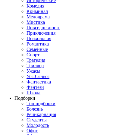
Исторические
Комедия
Криминал
Мелодрама
Мистика
Повседневность
Приключения
Психология
Романтика
Семейные
Спорт
Трагедия
Триллер
Ужасы
Уся-Сянься
Фантастика
Фэнтези
Школа
Подборки
Топ подборки
Болезнь
Реинкарнация
Студенты
Молодость
Офис