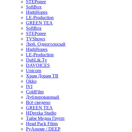
STEPonee
SoftBox
HighHopes
LE-Production
GREEN TEA
SoftBox
STEPonee
TVShows
Люб. Одноголосый
HighHopes
LE-Production
DubLik.Tv
DAVOICES
Unicorn
Храм Дорам ТВ
Okko
IVI
ColdFilm
Дублированный
Всё сведено
GREEN TEA
HDrezka Studio
Тайм Медиа Групп
Head Pack Films
РуАниме / DEEP