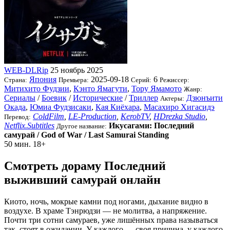
WEB-DLRip
25 ноябрь 2025
Япония
2025-09-18
6
Страна:
Премьера:
Серий:
Режиссер:
Митихито Фудзии
,
Кэнто Ямагути
,
Тору Ямамото
Жанр:
Сериалы
/
Боевик
/
Исторические
/
Триллер
Дзюнъити
Актеры:
Окада
,
Юмиа Фудзисаки
,
Кая Киёхара
,
Масахиро Хигасидэ
ColdFilm
,
LE-Production
,
KerobTV
,
HDrezka Studio
,
Перевод:
Netflix.Subtitles
Икусагами: Последний
Другое название:
самурай / God of War / Last Samurai Standing
50 мин.
18+
Смотреть дораму Последний
выживший самурай онлайн
Киото, ночь, мокрые камни под ногами, дыхание видно в
воздухе. В храме Тэнрюдзи — не молитва, а напряжение.
Почти три сотни самураев, уже лишённых права называться
так, стоят в ожидании. У каждого — своя причина, у каждого