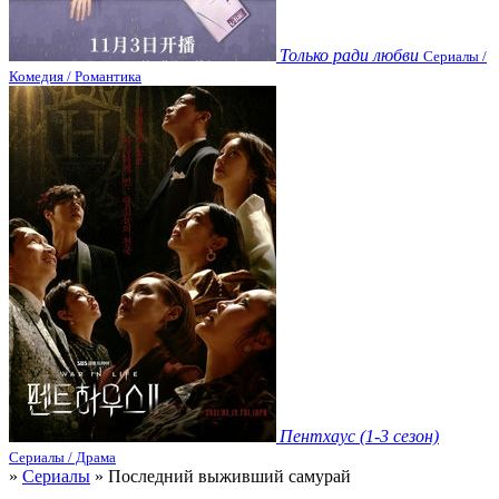
Только ради любви
Сериалы /
Комедия / Романтика
Пентхаус (1-3 сезон)
Сериалы / Драма
»
Сериалы
» Последний выживший самурай