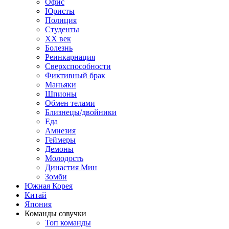
Офис
Юристы
Полиция
Студенты
ХХ век
Болезнь
Реинкарнация
Сверхспособности
Фиктивный брак
Маньяки
Шпионы
Обмен телами
Близнецы/двойники
Еда
Амнезия
Геймеры
Демоны
Молодость
Династия Мин
Зомби
Южная Корея
Китай
Япония
Команды озвучки
Топ команды