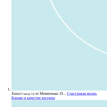
Хихи
Мемненько :D...
Счастливая жизнь
23 июль 14:40
Канако в качестве киллера