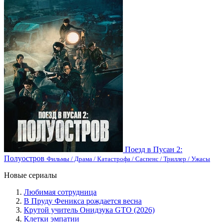
Поезд в Пусан 2:
Полуостров
Фильмы / Драма / Катастрофа / Саспенс / Триллер / Ужасы
Новые сериалы
Любимая сотрудница
В Пруду Феникса рождается весна
Крутой учитель Онидзука GTO (2026)
Клетки эмпатии