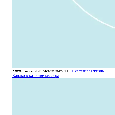
Хихи
Мемненько :D...
Счастливая жизнь
23 июль 14:40
Канако в качестве киллера