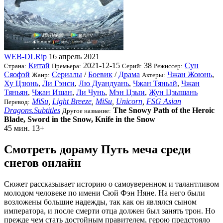
WEB-DLRip
16 апрель 2021
Китай
2021-12-15
38
Сун
Страна:
Премьера:
Серий:
Режиссер:
Сяофэй
Сериалы
/
Боевик
/
Драма
Чжан Жоюнь
,
Жанр:
Актеры:
Ху Цзюнь
,
Ли Гэнси
,
Лю Дуандуань
,
Чжан Тяньай
,
Чжан
Тяньян
,
Чжан Ишан
,
Ли Чунь
,
Мэн Цзыи
,
Жун Цзышань
MiSu
,
Light Breeze
,
MiSu
,
Unicorn
,
FSG Asian
Перевод:
Dragons.Subtitles
The Snowy Path of the Heroic
Другое название:
Blade, Sword in the Snow, Knife in the Snow
45 мин.
13+
Смотреть дораму Путь меча среди
снегов онлайн
Сюжет рассказывает историю о самоуверенном и талантливом
молодом человеке по имени Сюй Фэн Няне. На него были
возложены большие надежды, так как он являлся сыном
императора, и после смерти отца должен был занять трон. Но
прежде чем стать достойным правителем, герою предстояло