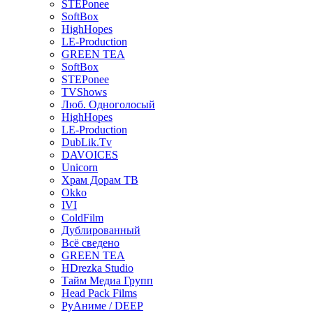
STEPonee
SoftBox
HighHopes
LE-Production
GREEN TEA
SoftBox
STEPonee
TVShows
Люб. Одноголосый
HighHopes
LE-Production
DubLik.Tv
DAVOICES
Unicorn
Храм Дорам ТВ
Okko
IVI
ColdFilm
Дублированный
Всё сведено
GREEN TEA
HDrezka Studio
Тайм Медиа Групп
Head Pack Films
РуАниме / DEEP