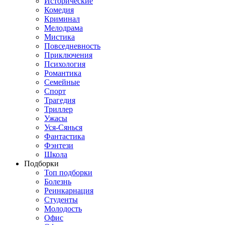
Исторические
Комедия
Криминал
Мелодрама
Мистика
Повседневность
Приключения
Психология
Романтика
Семейные
Спорт
Трагедия
Триллер
Ужасы
Уся-Сянься
Фантастика
Фэнтези
Школа
Подборки
Топ подборки
Болезнь
Реинкарнация
Студенты
Молодость
Офис