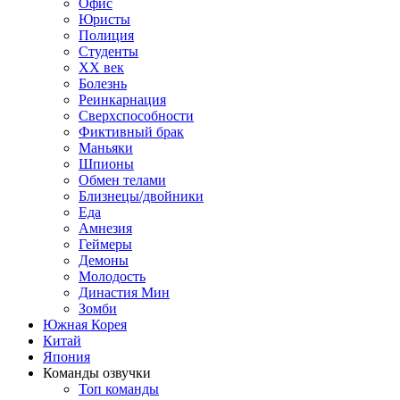
Офис
Юристы
Полиция
Студенты
ХХ век
Болезнь
Реинкарнация
Сверхспособности
Фиктивный брак
Маньяки
Шпионы
Обмен телами
Близнецы/двойники
Еда
Амнезия
Геймеры
Демоны
Молодость
Династия Мин
Зомби
Южная Корея
Китай
Япония
Команды озвучки
Топ команды