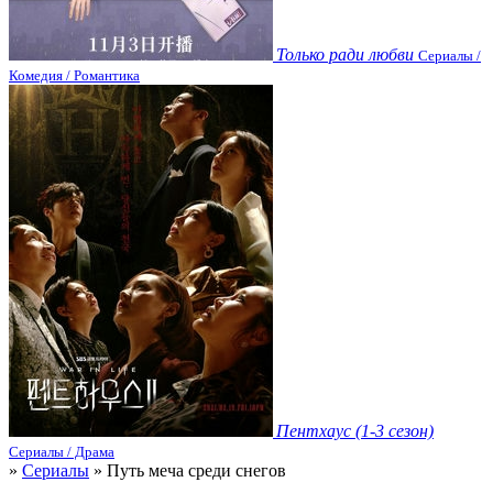
Только ради любви
Сериалы /
Комедия / Романтика
Пентхаус (1-3 сезон)
Сериалы / Драма
»
Сериалы
» Путь меча среди снегов