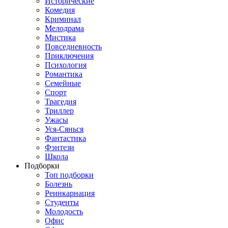
Исторические
Комедия
Криминал
Мелодрама
Мистика
Повседневность
Приключения
Психология
Романтика
Семейные
Спорт
Трагедия
Триллер
Ужасы
Уся-Сянься
Фантастика
Фэнтези
Школа
Подборки
Топ подборки
Болезнь
Реинкарнация
Студенты
Молодость
Офис