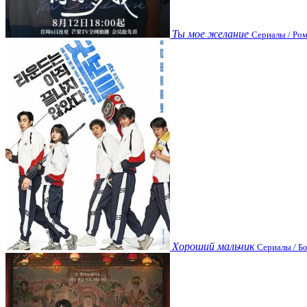
Ты мое желание
Сериалы / Ром
Хороший мальчик
Сериалы / Бо