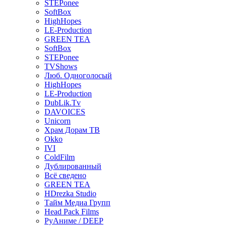
STEPonee
SoftBox
HighHopes
LE-Production
GREEN TEA
SoftBox
STEPonee
TVShows
Люб. Одноголосый
HighHopes
LE-Production
DubLik.Tv
DAVOICES
Unicorn
Храм Дорам ТВ
Okko
IVI
ColdFilm
Дублированный
Всё сведено
GREEN TEA
HDrezka Studio
Тайм Медиа Групп
Head Pack Films
РуАниме / DEEP