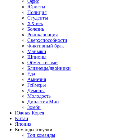
Офис
Юристы
Полиция
Студенты
ХХ век
Болезнь
Реинкарнация
Сверхспособности
Фиктивный брак
Маньяки
Шпионы
Обмен телами
Близнецы/двойники
Еда
Амнезия
Геймеры
Демоны
Молодость
Династия Мин
Зомби
Южная Корея
Китай
Япония
Команды озвучки
Топ команды