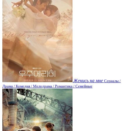
Женись на мне
Сериалы /
Драма / Комедия / Мелодрама / Романтика / Семейные