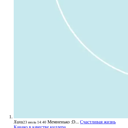
Хихи
Мемненько :D...
Счастливая жизнь
23 июль 14:40
Канако в качестве киллера