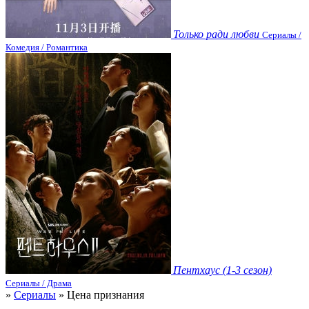
Только ради любви
Сериалы /
Комедия / Романтика
Пентхаус (1-3 сезон)
Сериалы / Драма
»
Сериалы
» Цена признания