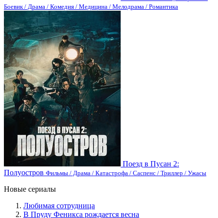
Боевик / Драма / Комедия / Медицина / Мелодрама / Романтика
Поезд в Пусан 2:
Полуостров
Фильмы / Драма / Катастрофа / Саспенс / Триллер / Ужасы
Новые сериалы
Любимая сотрудница
В Пруду Феникса рождается весна