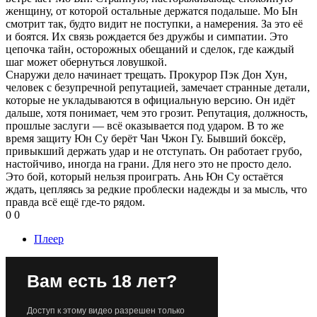
женщину, от которой остальные держатся подальше. Мо Ын
смотрит так, будто видит не поступки, а намерения. За это её
и боятся. Их связь рождается без дружбы и симпатии. Это
цепочка тайн, осторожных обещаний и сделок, где каждый
шаг может обернуться ловушкой.
Снаружи дело начинает трещать. Прокурор Пэк Дон Хун,
человек с безупречной репутацией, замечает странные детали,
которые не укладываются в официальную версию. Он идёт
дальше, хотя понимает, чем это грозит. Репутация, должность,
прошлые заслуги — всё оказывается под ударом. В то же
время защиту Юн Су берёт Чан Чжон Гу. Бывший боксёр,
привыкший держать удар и не отступать. Он работает грубо,
настойчиво, иногда на грани. Для него это не просто дело.
Это бой, который нельзя проиграть. Ань Юн Су остаётся
ждать, цепляясь за редкие проблески надежды и за мысль, что
правда всё ещё где-то рядом.
0
0
Плеер