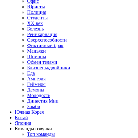
Офис
Юристы
Полиция
Студенты
ХХ век
Болезнь
Реинкарнация
Сверхспособности
Фиктивный брак
Маньяки
Шпионы
Обмен телами
Близнецы/двойники
Еда
Амнезия
Геймеры
Демоны
Молодость
Династия Мин
Зомби
Южная Корея
Китай
Япония
Команды озвучки
Топ команды