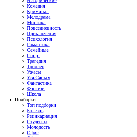
Исторические
Комедия
Криминал
Мелодрама
Мистика
Повседневность
Приключения
Психология
Романтика
Семейные
Спорт
Трагедия
Триллер
Ужасы
Уся-Сянься
Фантастика
Фэнтези
Школа
Подборки
Топ подборки
Болезнь
Реинкарнация
Студенты
Молодость
Офис