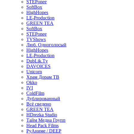
STEPonee
SoftBox
HighHopes
LE-Production
GREEN TEA
SoftBox
STEPonee
TVShows
Люб. Одноголосый
HighHopes
LE-Production
DubLik.Tv
DAVOICES
Unicorn
Храм Дорам ТВ
Okko
IVI
ColdFilm
Дублированный
Всё сведено
GREEN TEA
HDrezka Studio
Тайм Медиа Групп
Head Pack Films
РуАниме / DEEP