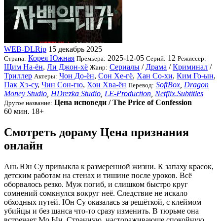
WEB-DLRip
15 декабрь 2025
Корея Южная
2025-12-05
12
Страна:
Премьера:
Серий:
Режиссер:
Щим На-ён
,
Ли Джон-хё
Сериалы
/
Драма
/
Криминал
/
Жанр:
Триллер
Чон До-ён
,
Сон Хе-гё
,
Хан Со-хи
,
Ким Го-ын
,
Актеры:
Пак Хэ-су
,
Чин Сон-гю
,
Хон Хва-ён
SoftBox
,
Dragon
Перевод:
Money Studio
,
HDrezka Studio
,
LE-Production
,
Netflix.Subtitles
Цена исповеди / The Price of Confession
Другое название:
60 мин.
18+
Смотреть дораму Цена признания
онлайн
Ань Юн Су привыкла к размеренной жизни. К запаху красок,
детским работам на стенах и тишине после уроков. Всё
оборвалось резко. Муж погиб, и слишком быстро круг
сомнений сомкнулся вокруг неё. Следствие не искало
обходных путей. Юн Су оказалась за решёткой, с клеймом
убийцы и без шанса что-то сразу изменить. В тюрьме она
встречает Мо Ын. Странную, настораживающе спокойную