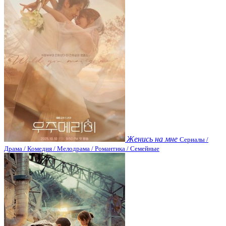
Женись на мне
Сериалы /
Драма / Комедия / Мелодрама / Романтика / Семейные