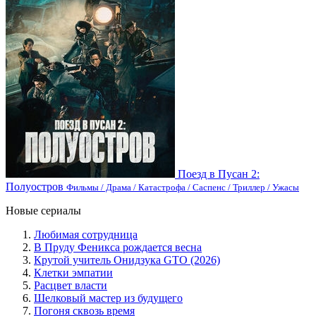
Поезд в Пусан 2:
Полуостров
Фильмы / Драма / Катастрофа / Саспенс / Триллер / Ужасы
Новые сериалы
Любимая сотрудница
В Пруду Феникса рождается весна
Крутой учитель Онидзука GTO (2026)
Клетки эмпатии
Расцвет власти
Шелковый мастер из будущего
Погоня сквозь время