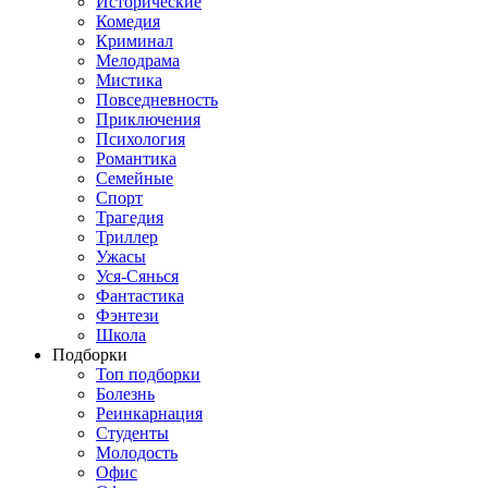
Исторические
Комедия
Криминал
Мелодрама
Мистика
Повседневность
Приключения
Психология
Романтика
Семейные
Спорт
Трагедия
Триллер
Ужасы
Уся-Сянься
Фантастика
Фэнтези
Школа
Подборки
Топ подборки
Болезнь
Реинкарнация
Студенты
Молодость
Офис