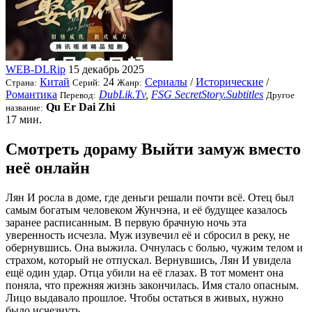
WEB-DLRip
15 декабрь 2025
Китай
24
Сериалы
/
Исторические
/
Страна:
Серий:
Жанр:
Романтика
DubLik.Tv
,
FSG SecretStory.Subtitles
Перевод:
Другое
Qu Er Dai Zhi
название:
17 мин.
Смотреть дораму Выйти замуж вместо
неё онлайн
Лян И росла в доме, где деньги решали почти всё. Отец был
самым богатым человеком Жунчэна, и её будущее казалось
заранее расписанным. В первую брачную ночь эта
уверенность исчезла. Муж изувечил её и сбросил в реку, не
обернувшись. Она выжила. Очнулась с болью, чужим телом и
страхом, который не отпускал. Вернувшись, Лян И увидела
ещё один удар. Отца убили на её глазах. В тот момент она
поняла, что прежняя жизнь закончилась. Имя стало опасным.
Лицо выдавало прошлое. Чтобы остаться в живых, нужно
было исчезнуть.