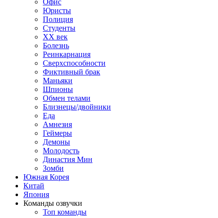
Офис
Юристы
Полиция
Студенты
ХХ век
Болезнь
Реинкарнация
Сверхспособности
Фиктивный брак
Маньяки
Шпионы
Обмен телами
Близнецы/двойники
Еда
Амнезия
Геймеры
Демоны
Молодость
Династия Мин
Зомби
Южная Корея
Китай
Япония
Команды озвучки
Топ команды