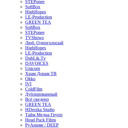
STEPonee
SoftBox
HighHopes
LE-Production
GREEN TEA
SoftBox
STEPonee
TVShows
Люб. Одноголосый
HighHopes
LE-Production
DubLik.Tv
DAVOICES
Unicorn
Храм Дорам ТВ
Okko
IVI
ColdFilm
Дублированный
Всё сведено
GREEN TEA
HDrezka Studio
Тайм Медиа Групп
Head Pack Films
РуАниме / DEEP