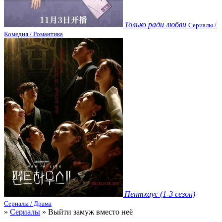
Только ради любви
Сериалы /
Комедия / Романтика
Пентхаус (1-3 сезон)
Сериалы / Драма
»
Сериалы
» Выйти замуж вместо неё