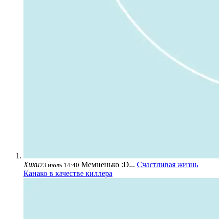
Хихи
Мемненько :D...
Счастливая жизнь
23 июль 14:40
Канако в качестве киллера