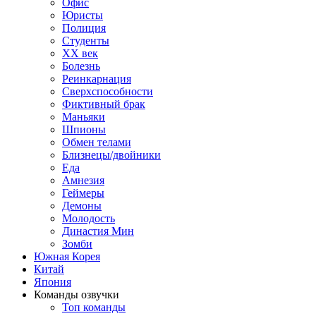
Офис
Юристы
Полиция
Студенты
ХХ век
Болезнь
Реинкарнация
Сверхспособности
Фиктивный брак
Маньяки
Шпионы
Обмен телами
Близнецы/двойники
Еда
Амнезия
Геймеры
Демоны
Молодость
Династия Мин
Зомби
Южная Корея
Китай
Япония
Команды озвучки
Топ команды