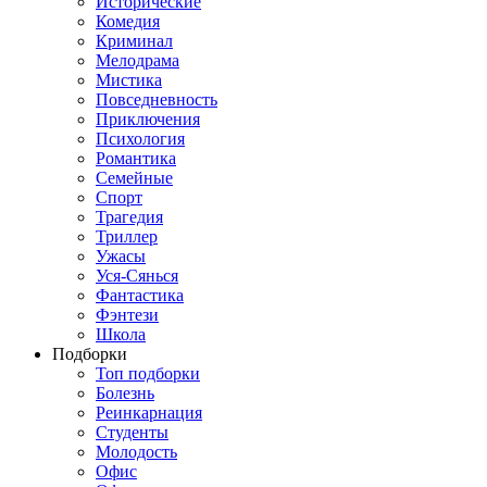
Исторические
Комедия
Криминал
Мелодрама
Мистика
Повседневность
Приключения
Психология
Романтика
Семейные
Спорт
Трагедия
Триллер
Ужасы
Уся-Сянься
Фантастика
Фэнтези
Школа
Подборки
Топ подборки
Болезнь
Реинкарнация
Студенты
Молодость
Офис