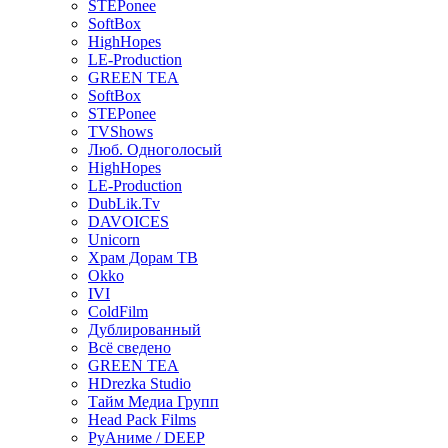
STEPonee
SoftBox
HighHopes
LE-Production
GREEN TEA
SoftBox
STEPonee
TVShows
Люб. Одноголосый
HighHopes
LE-Production
DubLik.Tv
DAVOICES
Unicorn
Храм Дорам ТВ
Okko
IVI
ColdFilm
Дублированный
Всё сведено
GREEN TEA
HDrezka Studio
Тайм Медиа Групп
Head Pack Films
РуАниме / DEEP