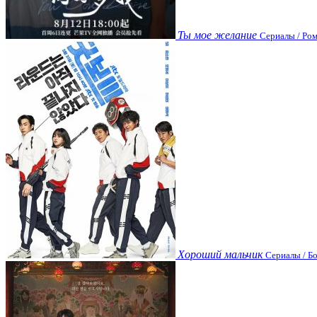
Ты мое желание
Сериалы / Ром
Хороший мальчик
Сериалы / Бо