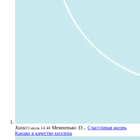
Хихи
Мемненько :D...
Счастливая жизнь
23 июль 14:40
Канако в качестве киллера