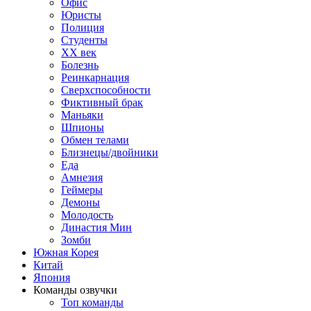
Офис
Юристы
Полиция
Студенты
ХХ век
Болезнь
Реинкарнация
Сверхспособности
Фиктивный брак
Маньяки
Шпионы
Обмен телами
Близнецы/двойники
Еда
Амнезия
Геймеры
Демоны
Молодость
Династия Мин
Зомби
Южная Корея
Китай
Япония
Команды озвучки
Топ команды