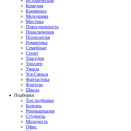
Исторические
Комедия
Криминал
Мелодрама
Мистика
Повседневность
Приключения
Психология
Романтика
Семейные
Спорт
Трагедия
Триллер
Ужасы
Уся-Сянься
Фантастика
Фэнтези
Школа
Подборки
Топ подборки
Болезнь
Реинкарнация
Студенты
Молодость
Офис