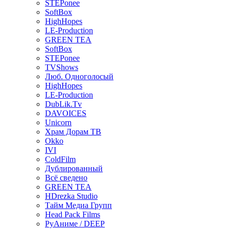
STEPonee
SoftBox
HighHopes
LE-Production
GREEN TEA
SoftBox
STEPonee
TVShows
Люб. Одноголосый
HighHopes
LE-Production
DubLik.Tv
DAVOICES
Unicorn
Храм Дорам ТВ
Okko
IVI
ColdFilm
Дублированный
Всё сведено
GREEN TEA
HDrezka Studio
Тайм Медиа Групп
Head Pack Films
РуАниме / DEEP