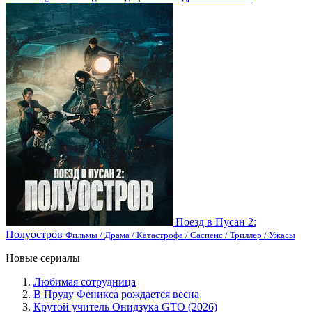
Поезд в Пусан 2:
Полуостров
Фильмы / Драма / Катастрофа / Саспенс / Триллер / Ужасы
Новые сериалы
Любимая сотрудница
В Пруду Феникса рождается весна
Крутой учитель Онидзука GTO (2026)