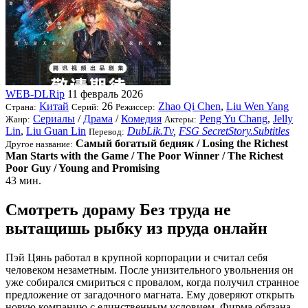
WEB-DLRip
11 февраль 2026
Китай
26
Zhao Qi Chen
,
Liu Wen Yang
Страна:
Серий:
Режиссер:
Сериалы
/
Драма
/
Комедия
Peng Yu Chang
,
Jelly
Жанр:
Актеры:
Lin
,
Liu Guan Lin
DubLik.Tv
,
FSG SecretStory.Subtitles
Перевод:
Самый богатый бедняк / Losing the Richest
Другое название:
Man Starts with the Game / The Poor Winner / The Richest
Poor Guy / Young and Promising
43 мин.
Смотреть дораму Без труда не
вытащишь рыбку из пруда онлайн
Пэй Цянь работал в крупной корпорации и считал себя
человеком незаметным. После унизительного увольнения он
уже собирался смириться с провалом, когда получил странное
предложение от загадочного магната. Ему доверяют открыть
новую компанию с единственным условием. Фирма обязана