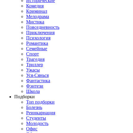
Исторические
Комедия
Криминал
Мелодрама
Мистика
Повседневность
Приключения
Психология
Романтика
Семейные
Спорт
Трагедия
Триллер
Ужасы
Уся-Сянься
Фантастика
Фэнтези
Школа
Подборки
Топ подборки
Болезнь
Реинкарнация
Студенты
Молодость
Офис