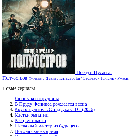
Поезд в Пусан 2:
Полуостров
Фильмы / Драма / Катастрофа / Саспенс / Триллер / Ужасы
Новые сериалы
Любимая сотрудница
В Пруду Феникса рождается весна
Крутой учитель Онидзука GTO (2026)
Клетки эмпатии
Расцвет власти
Шелковый мастер из будущего
Погоня сквозь время