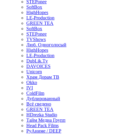
STEPonee
SoftBox
HighHopes
LE-Production
GREEN TEA
SoftBox
STEPonee
TVShows
Люб. Одноголосый
HighHopes
LE-Production
DubLik.Tv
DAVOICES
Unicorn
Храм Дорам ТВ
Okko
IVI
ColdFilm
Дублированный
Всё сведено
GREEN TEA
HDrezka Studio
Тайм Медиа Групп
Head Pack Films
РуАниме / DEEP