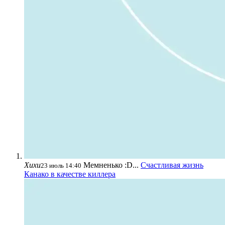
Хихи
Мемненько :D...
Счастливая жизнь
23 июль 14:40
Канако в качестве киллера