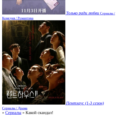
Только ради любви
Сериалы /
Комедия / Романтика
Пентхаус (1-3 сезон)
Сериалы / Драма
»
Сериалы
» Какой скандал!