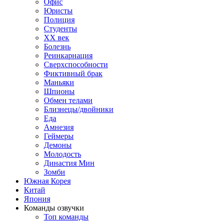
Офис
Юристы
Полиция
Студенты
ХХ век
Болезнь
Реинкарнация
Сверхспособности
Фиктивный брак
Маньяки
Шпионы
Обмен телами
Близнецы/двойники
Еда
Амнезия
Геймеры
Демоны
Молодость
Династия Мин
Зомби
Южная Корея
Китай
Япония
Команды озвучки
Топ команды