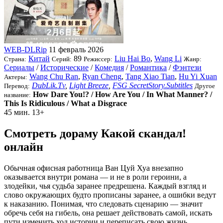
WEB-DLRip
11 февраль 2026
Китай
89
Liu Hai Bo
,
Wang Li
Страна:
Серий:
Режиссер:
Жанр:
Сериалы
/
Исторические
/
Комедия
/
Романтика
/
Фэнтези
Wang Chu Ran
,
Ryan Cheng
,
Tang Xiao Tian
,
Hu Yi Xuan
Актеры:
DubLik.Tv
,
Light Breeze
,
FSG SecretStory.Subtitles
Перевод:
Другое
How Dare You!? / How Are You / In What Manner? /
название:
This Is Ridiculous / What a Disgrace
45 мин.
13+
Смотреть дораму Какой скандал!
онлайн
Обычная офисная работница Ван Цуй Хуа внезапно
оказывается внутри романа — и не в роли героини, а
злодейки, чья судьба заранее предрешена. Каждый взгляд и
слово окружающих будто прописаны заранее, а ошибки ведут
к наказанию. Понимая, что следовать сценарию — значит
обречь себя на гибель, она решает действовать самой, искать
пути изменить ход истории и переписать свою жизнь.