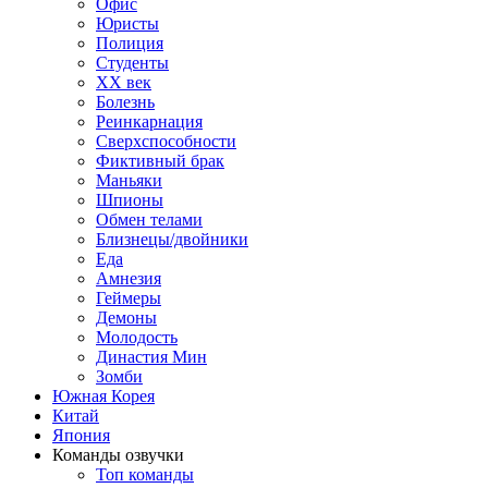
Офис
Юристы
Полиция
Студенты
ХХ век
Болезнь
Реинкарнация
Сверхспособности
Фиктивный брак
Маньяки
Шпионы
Обмен телами
Близнецы/двойники
Еда
Амнезия
Геймеры
Демоны
Молодость
Династия Мин
Зомби
Южная Корея
Китай
Япония
Команды озвучки
Топ команды