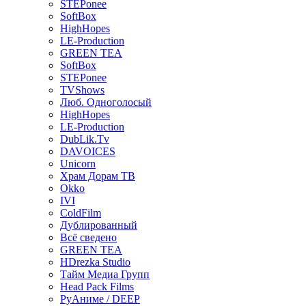
STEPonee
SoftBox
HighHopes
LE-Production
GREEN TEA
SoftBox
STEPonee
TVShows
Люб. Одноголосый
HighHopes
LE-Production
DubLik.Tv
DAVOICES
Unicorn
Храм Дорам ТВ
Okko
IVI
ColdFilm
Дублированный
Всё сведено
GREEN TEA
HDrezka Studio
Тайм Медиа Групп
Head Pack Films
РуАниме / DEEP