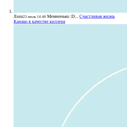
Хихи
Мемненько :D...
Счастливая жизнь
23 июль 14:40
Канако в качестве киллера