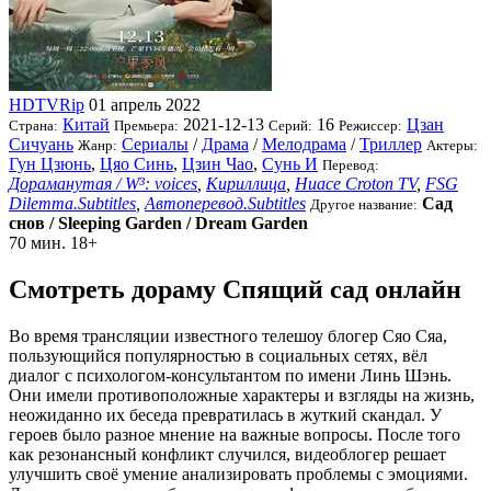
HDTVRip
01 апрель 2022
Китай
2021-12-13
16
Цзан
Страна:
Премьера:
Серий:
Режиссер:
Сичуань
Сериалы
/
Драма
/
Мелодрама
/
Триллер
Жанр:
Актеры:
Гун Цзюнь
,
Цяо Синь
,
Цзин Чао
,
Сунь И
Перевод:
Дораманутая / W³: voices
,
Кириллица
,
Huace Croton TV
,
FSG
Dilemma.Subtitles
,
Автоперевод.Subtitles
Сад
Другое название:
снов / Sleeping Garden / Dream Garden
70 мин.
18+
Смотреть дораму Спящий сад онлайн
Во время трансляции известного телешоу блогер Сяо Сяа,
пользующийся популярностью в социальных сетях, вёл
диалог с психологом-консультантом по имени Линь Шэнь.
Они имели противоположные характеры и взгляды на жизнь,
неожиданно их беседа превратилась в жуткий скандал. У
героев было разное мнение на важные вопросы. После того
как резонансный конфликт случился, видеоблогер решает
улучшить своё умение анализировать проблемы с эмоциями.