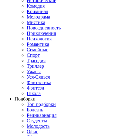
Исторические
Комедия
Криминал
Мелодрама
Мистика
Повседневность
Приключения
Психология
Романтика
Семейные
Спорт
Трагедия
Триллер
Ужасы
Уся-Сянься
Фантастика
Фэнтези
Школа
Подборки
Топ подборки
Болезнь
Реинкарнация
Студенты
Молодость
Офис