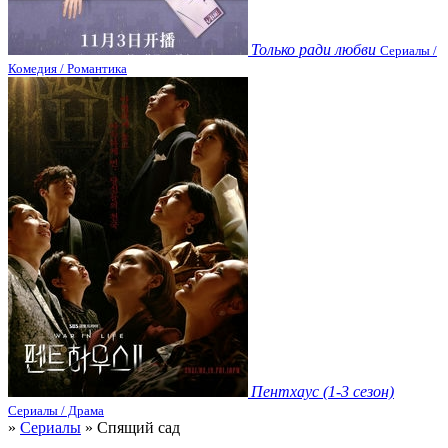
Только ради любви
Сериалы /
Комедия / Романтика
Пентхаус (1-3 сезон)
Сериалы / Драма
»
Сериалы
» Спящий сад