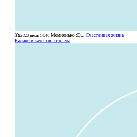
Хихи
Мемненько :D...
Счастливая жизнь
23 июль 14:40
Канако в качестве киллера