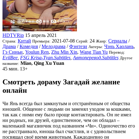
HDTVRip
15 апрель 2021
Китай
2021-07-08
24
Сериалы
/
Страна:
Премьера:
Серий:
Жанр:
Драма
/
Комедия
/
Мелодрама
/
Фэнтези
Чэнь Хаолань
,
Актеры:
Гэ Синьи
,
Youlun Ren
,
Zhu Min Xin
,
Wang Tian Yu
Перевод:
EvilBee
,
FSG Krisa-Tyan.Subtitles
,
Автоперевод.Subtitles
Другое
Miao, Qing Xu Yuan
название:
45 мин.
13+
Смотреть дораму Загадай желание
онлайн
Чи Янь всегда был замкнутым и отстранённым от общества
юношей. Общение с людьми он заменял уходом за кошками,
так как с ними ему было проще контактировать. Он не имел
ни родных, ни друзей, единственное, чем он обладал –
маленький магазинчик под названием «Чи». Одиночество его
не расстраивало, юноша был счастлив, и с удовольствием
посвящал своё время животным. Каждодневно он