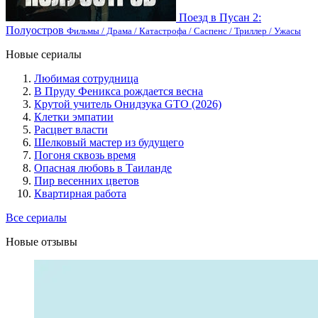
Поезд в Пусан 2:
Полуостров
Фильмы / Драма / Катастрофа / Саспенс / Триллер / Ужасы
Новые сериалы
Любимая сотрудница
В Пруду Феникса рождается весна
Крутой учитель Онидзука GTO (2026)
Клетки эмпатии
Расцвет власти
Шелковый мастер из будущего
Погоня сквозь время
Опасная любовь в Таиланде
Пир весенних цветов
Квартирная работа
Все сериалы
Новые отзывы