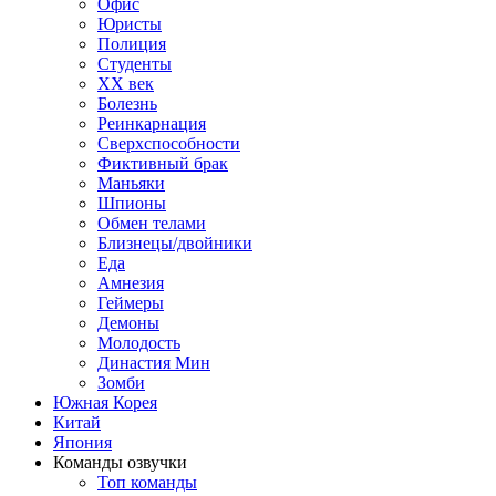
Офис
Юристы
Полиция
Студенты
ХХ век
Болезнь
Реинкарнация
Сверхспособности
Фиктивный брак
Маньяки
Шпионы
Обмен телами
Близнецы/двойники
Еда
Амнезия
Геймеры
Демоны
Молодость
Династия Мин
Зомби
Южная Корея
Китай
Япония
Команды озвучки
Топ команды