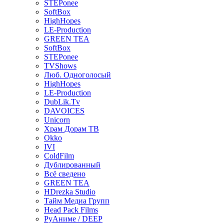
STEPonee
SoftBox
HighHopes
LE-Production
GREEN TEA
SoftBox
STEPonee
TVShows
Люб. Одноголосый
HighHopes
LE-Production
DubLik.Tv
DAVOICES
Unicorn
Храм Дорам ТВ
Okko
IVI
ColdFilm
Дублированный
Всё сведено
GREEN TEA
HDrezka Studio
Тайм Медиа Групп
Head Pack Films
РуАниме / DEEP