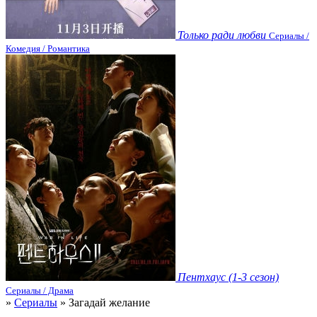
Только ради любви
Сериалы /
Комедия / Романтика
Пентхаус (1-3 сезон)
Сериалы / Драма
»
Сериалы
» Загадай желание