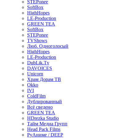
STEPonee
SoftBox
HighHopes
LE-Production
GREEN TEA
SoftBox
STEPonee
TVShows
Люб. Одноголосый
HighHopes
LE-Production
DubLik.Tv
DAVOICES
Unicorn
Храм Дорам ТВ
Okko
IVI
ColdFilm
Дублированный
Всё сведено
GREEN TEA
HDrezka Studio
Тайм Медиа Групп
Head Pack Films
РуАниме / DEEP