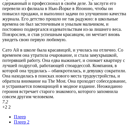
сдержанный и профессионал в своём деле. За заслуги его
перевели из филиала в Нью-Йорке в Японию, чтобы он
повысил продажи, и выполнил задачи по улучшению качества
журнала. Его детство прошло не так радужно: в школьные
времена он был застенчивым и унылым мальчиком, и
постоянно подвергался издевательствам из-за лишнего веса.
Повзрослев, и став успешным красавцем, он мечтает вновь
увидеть свою первую любимую.
Сато Ай в школе была красавицей, и училась на отлично. Со
временем она утратила очарование, и стала замухрышкой,
потерявшей работу. Она едва выживает, и снимает квартиру с
лучшей подругой, работающей стюардессой. Компания, в
которой она трудилась – обанкротилась, и девушку сократили.
Она находилась в поисках нового места трудоустройства, и
обратила внимание на The Most. Она проходит собеседование,
и устраивается помощницей в модное издание. Неожиданно
героиня встречает старого знакомого, которого запомнила
совсем другим человеком.
7.2
+2
2
Плеер
Плеер 2