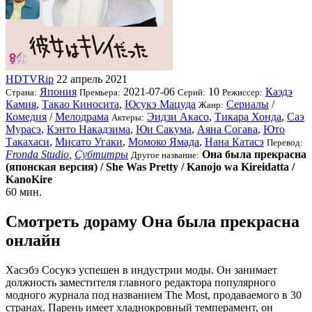
HDTVRip
22 апрель 2021
Япония
2021-07-06
10
Каэдэ
Страна:
Премьера:
Серий:
Режиссер:
Камия
,
Такао Киносита
,
Юсукэ Мацуда
Сериалы
/
Жанр:
Комедия
/
Мелодрама
Эидзи Акасо
,
Тикара Хонда
,
Саэ
Актеры:
Мурасэ
,
Кэнто Накадзима
,
Юи Сакума
,
Аяна Согава
,
Юто
Такахаси
,
Мисато Угаки
,
Момоко Ямада
,
Нана Катасэ
Перевод:
Fronda Studio
,
Субтитры
Она была прекрасна
Другое название:
(японская версия) / She Was Pretty / Kanojo wa Kireidatta /
KanoKire
60 мин.
Смотреть дораму Она была прекрасна
онлайн
Хасэбэ Сосукэ успешен в индустрии моды. Он занимает
должность заместителя главного редактора популярного
модного журнала под названием The Most, продаваемого в 30
странах. Парень имеет хладнокровный темперамент, он