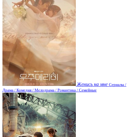
Женись на мне
Сериалы /
Драма / Комедия / Мелодрама / Романтика / Семейные