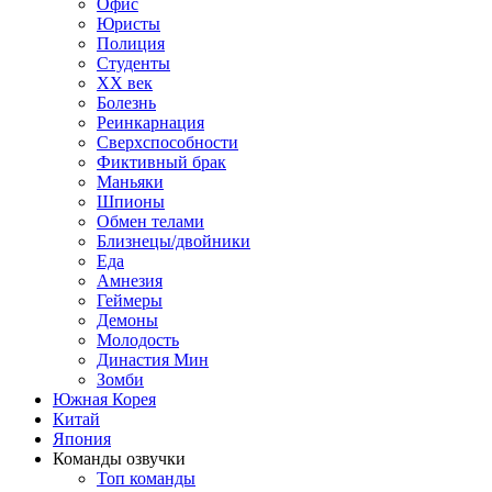
Офис
Юристы
Полиция
Студенты
ХХ век
Болезнь
Реинкарнация
Сверхспособности
Фиктивный брак
Маньяки
Шпионы
Обмен телами
Близнецы/двойники
Еда
Амнезия
Геймеры
Демоны
Молодость
Династия Мин
Зомби
Южная Корея
Китай
Япония
Команды озвучки
Топ команды