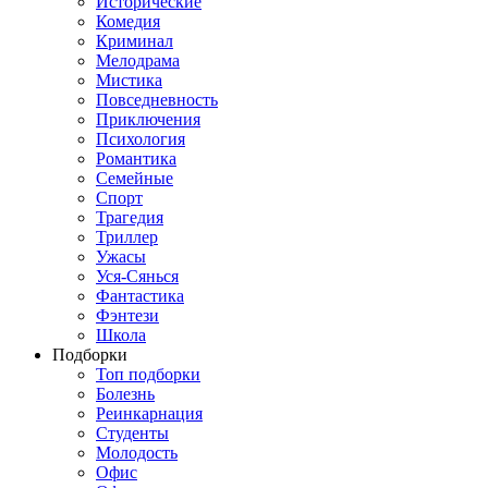
Исторические
Комедия
Криминал
Мелодрама
Мистика
Повседневность
Приключения
Психология
Романтика
Семейные
Спорт
Трагедия
Триллер
Ужасы
Уся-Сянься
Фантастика
Фэнтези
Школа
Подборки
Топ подборки
Болезнь
Реинкарнация
Студенты
Молодость
Офис