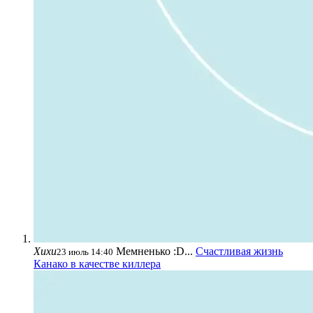
Хихи
Мемненько :D...
Счастливая жизнь
23 июль 14:40
Канако в качестве киллера