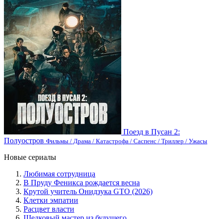
Поезд в Пусан 2:
Полуостров
Фильмы / Драма / Катастрофа / Саспенс / Триллер / Ужасы
Новые сериалы
Любимая сотрудница
В Пруду Феникса рождается весна
Крутой учитель Онидзука GTO (2026)
Клетки эмпатии
Расцвет власти
Шелковый мастер из будущего