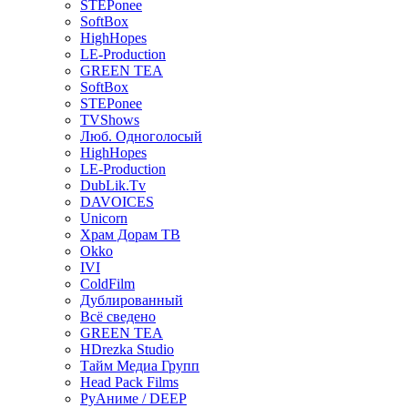
STEPonee
SoftBox
HighHopes
LE-Production
GREEN TEA
SoftBox
STEPonee
TVShows
Люб. Одноголосый
HighHopes
LE-Production
DubLik.Tv
DAVOICES
Unicorn
Храм Дорам ТВ
Okko
IVI
ColdFilm
Дублированный
Всё сведено
GREEN TEA
HDrezka Studio
Тайм Медиа Групп
Head Pack Films
РуАниме / DEEP