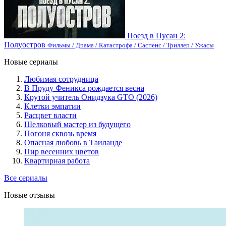
Поезд в Пусан 2:
Полуостров
Фильмы / Драма / Катастрофа / Саспенс / Триллер / Ужасы
Новые сериалы
Любимая сотрудница
В Пруду Феникса рождается весна
Крутой учитель Онидзука GTO (2026)
Клетки эмпатии
Расцвет власти
Шелковый мастер из будущего
Погоня сквозь время
Опасная любовь в Таиланде
Пир весенних цветов
Квартирная работа
Все сериалы
Новые отзывы