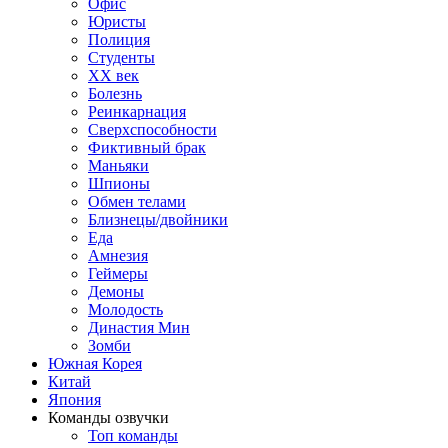
Офис
Юристы
Полиция
Студенты
ХХ век
Болезнь
Реинкарнация
Сверхспособности
Фиктивный брак
Маньяки
Шпионы
Обмен телами
Близнецы/двойники
Еда
Амнезия
Геймеры
Демоны
Молодость
Династия Мин
Зомби
Южная Корея
Китай
Япония
Команды озвучки
Топ команды