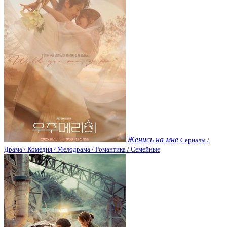
Женись на мне
Сериалы /
Драма / Комедия / Мелодрама / Романтика / Семейные