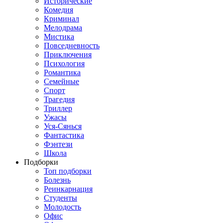
Исторические
Комедия
Криминал
Мелодрама
Мистика
Повседневность
Приключения
Психология
Романтика
Семейные
Спорт
Трагедия
Триллер
Ужасы
Уся-Сянься
Фантастика
Фэнтези
Школа
Подборки
Топ подборки
Болезнь
Реинкарнация
Студенты
Молодость
Офис