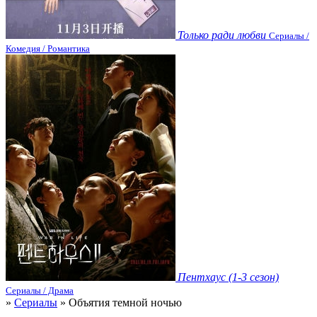
Только ради любви
Сериалы /
Комедия / Романтика
Пентхаус (1-3 сезон)
Сериалы / Драма
»
Сериалы
» Объятия темной ночью