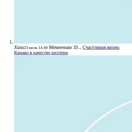
Хихи
Мемненько :D...
Счастливая жизнь
23 июль 14:40
Канако в качестве киллера