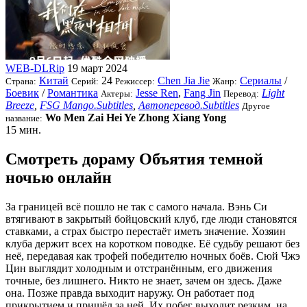
WEB-DLRip
19 март 2024
Китай
24
Chen Jia Jie
Сериалы
/
Страна:
Серий:
Режиссер:
Жанр:
Боевик
/
Романтика
Jesse Ren
,
Fang Jin
Light
Актеры:
Перевод:
Breeze
,
FSG Mango.Subtitles
,
Автоперевод.Subtitles
Другое
Wo Men Zai Hei Ye Zhong Xiang Yong
название:
15 мин.
Смотреть дораму Объятия темной
ночью онлайн
За границей всё пошло не так с самого начала. Вэнь Си
втягивают в закрытый бойцовский клуб, где люди становятся
ставками, а страх быстро перестаёт иметь значение. Хозяин
клуба держит всех на коротком поводке. Её судьбу решают без
неё, передавая как трофей победителю ночных боёв. Сюй Чжэ
Цин выглядит холодным и отстранённым, его движения
точные, без лишнего. Никто не знает, зачем он здесь. Даже
она. Позже правда выходит наружу. Он работает под
прикрытием и пришёл за ней. Их побег выходит резким, на