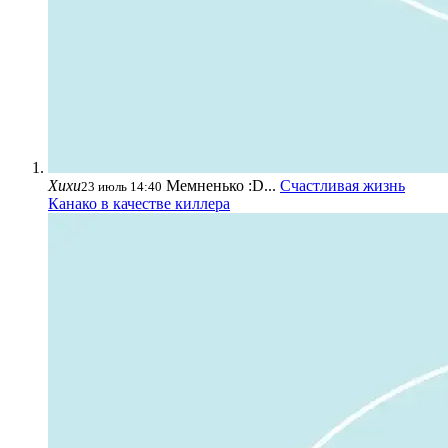
Хихи
Мемненько :D...
Счастливая жизнь
23 июль 14:40
Канако в качестве киллера