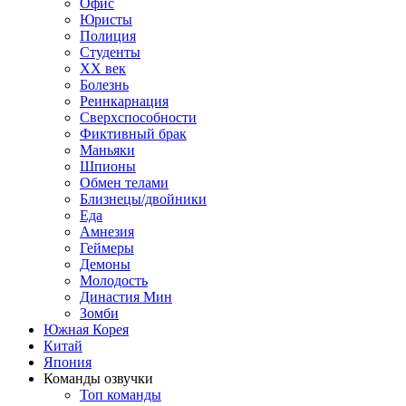
Офис
Юристы
Полиция
Студенты
ХХ век
Болезнь
Реинкарнация
Сверхспособности
Фиктивный брак
Маньяки
Шпионы
Обмен телами
Близнецы/двойники
Еда
Амнезия
Геймеры
Демоны
Молодость
Династия Мин
Зомби
Южная Корея
Китай
Япония
Команды озвучки
Топ команды