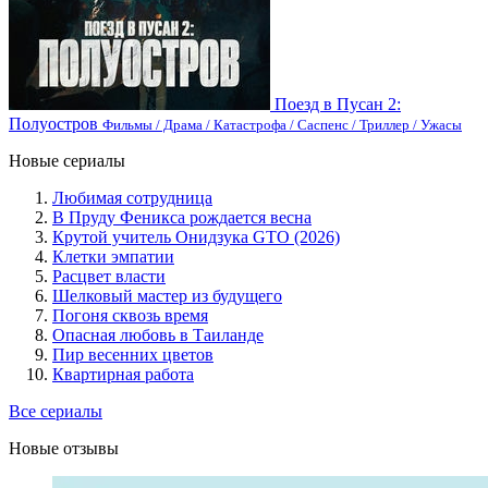
Поезд в Пусан 2:
Полуостров
Фильмы / Драма / Катастрофа / Саспенс / Триллер / Ужасы
Новые сериалы
Любимая сотрудница
В Пруду Феникса рождается весна
Крутой учитель Онидзука GTO (2026)
Клетки эмпатии
Расцвет власти
Шелковый мастер из будущего
Погоня сквозь время
Опасная любовь в Таиланде
Пир весенних цветов
Квартирная работа
Все сериалы
Новые отзывы