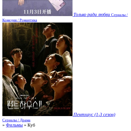
Только ради любви
Сериалы /
Комедия / Романтика
Пентхаус (1-3 сезон)
Сериалы / Драма
»
Фильмы
» Куб