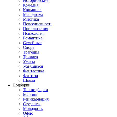
Исторические
Комедия
Криминал
Мелодрама
Мистика
Повседневность
Приключения
Психология
Романтика
Семейные
Спорт
Трагедия
Триллер
Ужасы
Уся-Сянься
Фантастика
Фэнтези
Школа
Подборки
Топ подборки
Болезнь
Реинкарнация
Студенты
Молодость
Офис