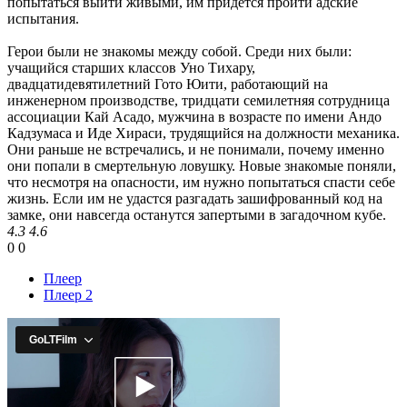
попытаться выйти живыми, им придётся пройти адские
испытания.
Герои были не знакомы между собой. Среди них были:
учащийся старших классов Уно Тихару,
двадцатидевятилетний Гото Юити, работающий на
инженерном производстве, тридцати семилетняя сотрудница
ассоциации Кай Асадо, мужчина в возрасте по имени Андо
Кадзумаса и Иде Хираси, трудящийся на должности механика.
Они раньше не встречались, и не понимали, почему именно
они попали в смертельную ловушку. Новые знакомые поняли,
что несмотря на опасности, им нужно попытаться спасти себе
жизнь. Если им не удастся разгадать зашифрованный код на
замке, они навсегда останутся запертыми в загадочном кубе.
4.3
4.6
0
0
Плеер
Плеер 2