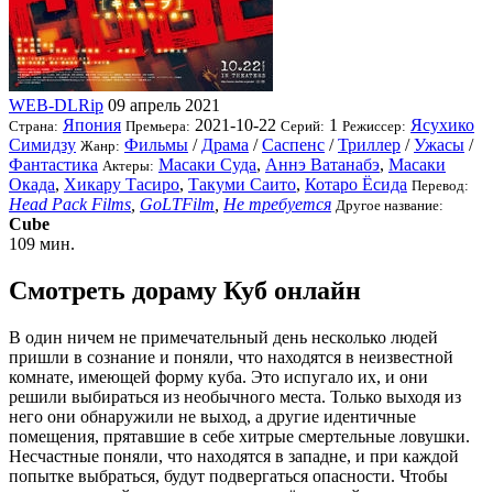
WEB-DLRip
09 апрель 2021
Япония
2021-10-22
1
Ясухико
Страна:
Премьера:
Серий:
Режиссер:
Симидзу
Фильмы
/
Драма
/
Саспенс
/
Триллер
/
Ужасы
/
Жанр:
Фантастика
Масаки Суда
,
Аннэ Ватанабэ
,
Масаки
Актеры:
Окада
,
Хикару Тасиро
,
Такуми Саито
,
Котаро Ёсида
Перевод:
Head Pack Films
,
GoLTFilm
,
Не требуется
Другое название:
Cube
109 мин.
Смотреть дораму Куб онлайн
В один ничем не примечательный день несколько людей
пришли в сознание и поняли, что находятся в неизвестной
комнате, имеющей форму куба. Это испугало их, и они
решили выбираться из необычного места. Только выходя из
него они обнаружили не выход, а другие идентичные
помещения, прятавшие в себе хитрые смертельные ловушки.
Несчастные поняли, что находятся в западне, и при каждой
попытке выбраться, будут подвергаться опасности. Чтобы