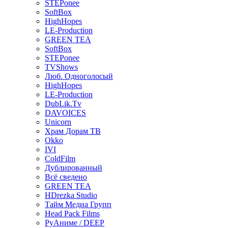
STEPonee
SoftBox
HighHopes
LE-Production
GREEN TEA
SoftBox
STEPonee
TVShows
Люб. Одноголосый
HighHopes
LE-Production
DubLik.Tv
DAVOICES
Unicorn
Храм Дорам ТВ
Okko
IVI
ColdFilm
Дублированный
Всё сведено
GREEN TEA
HDrezka Studio
Тайм Медиа Групп
Head Pack Films
РуАниме / DEEP