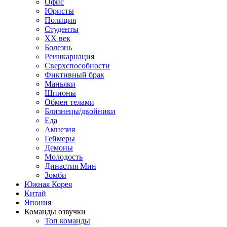
Офис
Юристы
Полиция
Студенты
ХХ век
Болезнь
Реинкарнация
Сверхспособности
Фиктивный брак
Маньяки
Шпионы
Обмен телами
Близнецы/двойники
Еда
Амнезия
Геймеры
Демоны
Молодость
Династия Мин
Зомби
Южная Корея
Китай
Япония
Команды озвучки
Топ команды