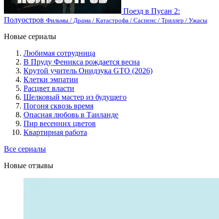
Поезд в Пусан 2:
Полуостров
Фильмы / Драма / Катастрофа / Саспенс / Триллер / Ужасы
Новые сериалы
Любимая сотрудница
В Пруду Феникса рождается весна
Крутой учитель Онидзука GTO (2026)
Клетки эмпатии
Расцвет власти
Шелковый мастер из будущего
Погоня сквозь время
Опасная любовь в Таиланде
Пир весенних цветов
Квартирная работа
Все сериалы
Новые отзывы