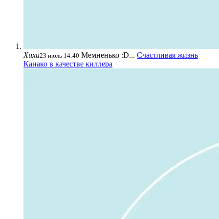
Хихи
Мемненько :D...
Счастливая жизнь
23 июль 14:40
Канако в качестве киллера