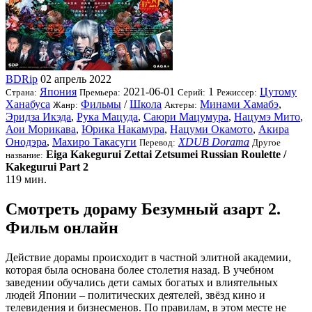
BDRip
02 апрель 2022
Япония
2021-06-01
1
Цутому
Страна:
Премьера:
Серий:
Режиссер:
Ханабуса
Фильмы
/
Школа
Минами Хамабэ
,
Жанр:
Актеры:
Эридза Икэда
,
Рука Мацуда
,
Саюри Мацумура
,
Нацумэ Мито
,
Аои Морикава
,
Юрика Накамура
,
Нацуми Окамото
,
Акира
Онодэра
,
Махиро Такасуги
XDUB Dorama
Перевод:
Другое
Eiga Kakegurui Zettai Zetsumei Russian Roulette /
название:
Kakegurui Part 2
119 мин.
Смотреть дораму Безумный азарт 2.
Фильм онлайн
Действие дорамы происходит в частной элитной академии,
которая была основана более столетия назад. В учебном
заведении обучались дети самых богатых и влиятельных
людей Японии – политических деятелей, звёзд кино и
телевидения и бизнесменов. По правилам, в этом месте не