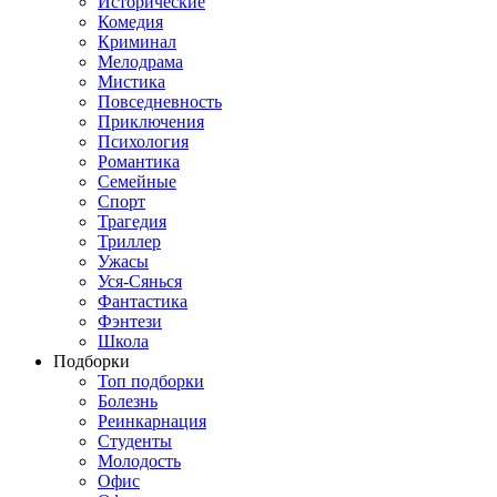
Исторические
Комедия
Криминал
Мелодрама
Мистика
Повседневность
Приключения
Психология
Романтика
Семейные
Спорт
Трагедия
Триллер
Ужасы
Уся-Сянься
Фантастика
Фэнтези
Школа
Подборки
Топ подборки
Болезнь
Реинкарнация
Студенты
Молодость
Офис