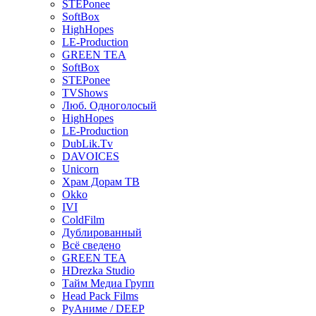
STEPonee
SoftBox
HighHopes
LE-Production
GREEN TEA
SoftBox
STEPonee
TVShows
Люб. Одноголосый
HighHopes
LE-Production
DubLik.Tv
DAVOICES
Unicorn
Храм Дорам ТВ
Okko
IVI
ColdFilm
Дублированный
Всё сведено
GREEN TEA
HDrezka Studio
Тайм Медиа Групп
Head Pack Films
РуАниме / DEEP