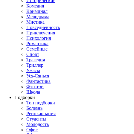
Исторические
Комедия
Криминал
Мелодрама
Мистика
Повседневность
Приключения
Психология
Романтика
Семейные
Спорт
Трагедия
Триллер
Ужасы
Уся-Сянься
Фантастика
Фэнтези
Школа
Подборки
Топ подборки
Болезнь
Реинкарнация
Студенты
Молодость
Офис