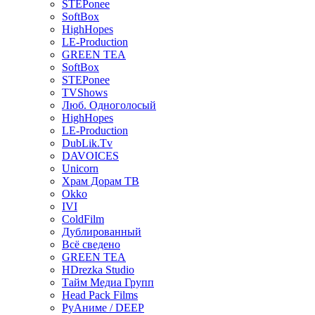
STEPonee
SoftBox
HighHopes
LE-Production
GREEN TEA
SoftBox
STEPonee
TVShows
Люб. Одноголосый
HighHopes
LE-Production
DubLik.Tv
DAVOICES
Unicorn
Храм Дорам ТВ
Okko
IVI
ColdFilm
Дублированный
Всё сведено
GREEN TEA
HDrezka Studio
Тайм Медиа Групп
Head Pack Films
РуАниме / DEEP