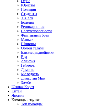
Офис
Юристы
Полиция
Студенты
ХХ век
Болезнь
Реинкарнация
Сверхспособности
Фиктивный брак
Маньяки
Шпионы
Обмен телами
Близнецы/двойники
Еда
Амнезия
Геймеры
Демоны
Молодость
Династия Мин
Зомби
Южная Корея
Китай
Япония
Команды озвучки
Топ команды