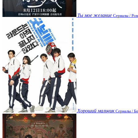
Ты мое желание
Сериалы / Ром
Хороший мальчик
Сериалы / Бо