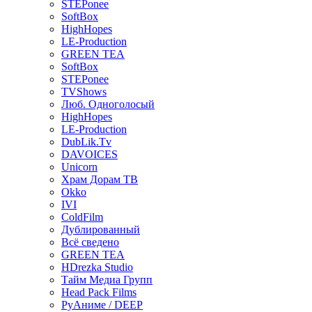
STEPonee
SoftBox
HighHopes
LE-Production
GREEN TEA
SoftBox
STEPonee
TVShows
Люб. Одноголосый
HighHopes
LE-Production
DubLik.Tv
DAVOICES
Unicorn
Храм Дорам ТВ
Okko
IVI
ColdFilm
Дублированный
Всё сведено
GREEN TEA
HDrezka Studio
Тайм Медиа Групп
Head Pack Films
РуАниме / DEEP