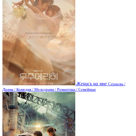
Женись на мне
Сериалы /
Драма / Комедия / Мелодрама / Романтика / Семейные