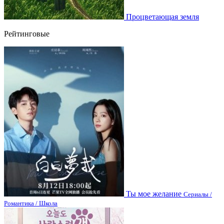
Процветающая земля
Рейтинговые
Ты мое желание
Сериалы /
Романтика / Школа