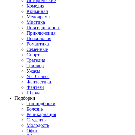
Исторические
Комедия
Криминал
Мелодрама
Мистика
Повседневность
Приключения
Психология
Романтика
Семейные
Спорт
Трагедия
Триллер
Ужасы
Уся-Сянься
Фантастика
Фэнтези
Школа
Подборки
Топ подборки
Болезнь
Реинкарнация
Студенты
Молодость
Офис