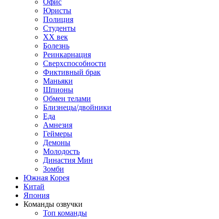
Офис
Юристы
Полиция
Студенты
ХХ век
Болезнь
Реинкарнация
Сверхспособности
Фиктивный брак
Маньяки
Шпионы
Обмен телами
Близнецы/двойники
Еда
Амнезия
Геймеры
Демоны
Молодость
Династия Мин
Зомби
Южная Корея
Китай
Япония
Команды озвучки
Топ команды