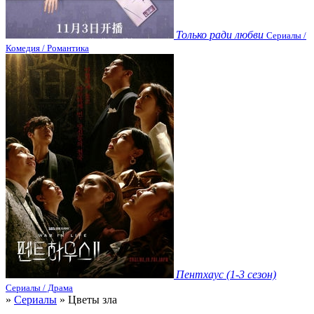
Только ради любви
Сериалы /
Комедия / Романтика
Пентхаус (1-3 сезон)
Сериалы / Драма
»
Сериалы
» Цветы зла