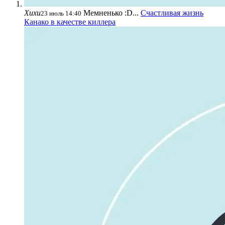
Хихи
Мемненько :D...
Счастливая жизнь
23 июль 14:40
Канако в качестве киллера