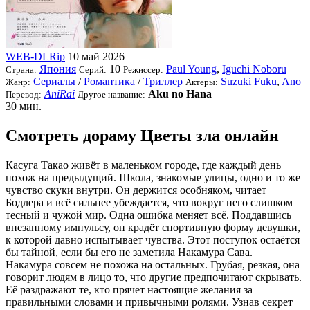
WEB-DLRip
10 май 2026
Япония
10
Paul Young
,
Iguchi Noboru
Страна:
Серий:
Режиссер:
Сериалы
/
Романтика
/
Триллер
Suzuki Fuku
,
Ano
Жанр:
Актеры:
AniRai
Aku no Hana
Перевод:
Другое название:
30 мин.
Смотреть дораму Цветы зла онлайн
Касуга Такао живёт в маленьком городе, где каждый день
похож на предыдущий. Школа, знакомые улицы, одно и то же
чувство скуки внутри. Он держится особняком, читает
Бодлера и всё сильнее убеждается, что вокруг него слишком
тесный и чужой мир. Одна ошибка меняет всё. Поддавшись
внезапному импульсу, он крадёт спортивную форму девушки,
к которой давно испытывает чувства. Этот поступок остаётся
бы тайной, если бы его не заметила Накамура Сава.
Накамура совсем не похожа на остальных. Грубая, резкая, она
говорит людям в лицо то, что другие предпочитают скрывать.
Её раздражают те, кто прячет настоящие желания за
правильными словами и привычными ролями. Узнав секрет