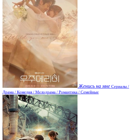
Женись на мне
Сериалы /
Драма / Комедия / Мелодрама / Романтика / Семейные