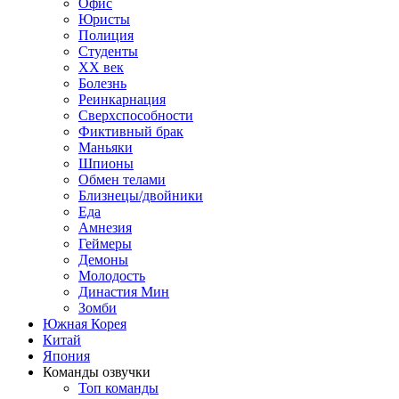
Офис
Юристы
Полиция
Студенты
ХХ век
Болезнь
Реинкарнация
Сверхспособности
Фиктивный брак
Маньяки
Шпионы
Обмен телами
Близнецы/двойники
Еда
Амнезия
Геймеры
Демоны
Молодость
Династия Мин
Зомби
Южная Корея
Китай
Япония
Команды озвучки
Топ команды