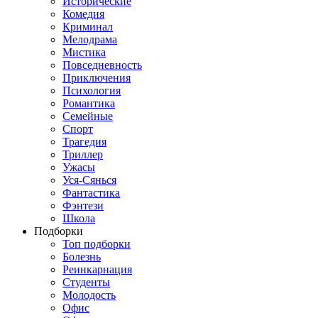
Исторические
Комедия
Криминал
Мелодрама
Мистика
Повседневность
Приключения
Психология
Романтика
Семейные
Спорт
Трагедия
Триллер
Ужасы
Уся-Сянься
Фантастика
Фэнтези
Школа
Подборки
Топ подборки
Болезнь
Реинкарнация
Студенты
Молодость
Офис