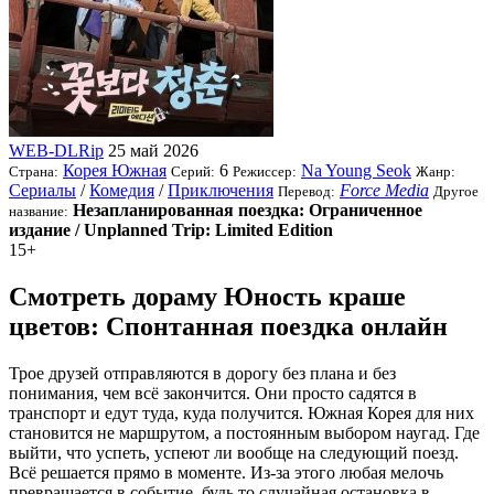
WEB-DLRip
25 май 2026
Корея Южная
6
Na Young Seok
Страна:
Серий:
Режиссер:
Жанр:
Сериалы
/
Комедия
/
Приключения
Force Media
Перевод:
Другое
Незапланированная поездка: Ограниченное
название:
издание / Unplanned Trip: Limited Edition
15+
Смотреть дораму Юность краше
цветов: Спонтанная поездка онлайн
Трое друзей отправляются в дорогу без плана и без
понимания, чем всё закончится. Они просто садятся в
транспорт и едут туда, куда получится. Южная Корея для них
становится не маршрутом, а постоянным выбором наугад. Где
выйти, что успеть, успеют ли вообще на следующий поезд.
Всё решается прямо в моменте. Из-за этого любая мелочь
превращается в событие, будь то случайная остановка в