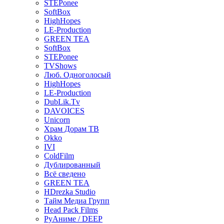
STEPonee
SoftBox
HighHopes
LE-Production
GREEN TEA
SoftBox
STEPonee
TVShows
Люб. Одноголосый
HighHopes
LE-Production
DubLik.Tv
DAVOICES
Unicorn
Храм Дорам ТВ
Okko
IVI
ColdFilm
Дублированный
Всё сведено
GREEN TEA
HDrezka Studio
Тайм Медиа Групп
Head Pack Films
РуАниме / DEEP