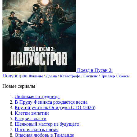
Поезд в Пусан 2:
Полуостров
Фильмы / Драма / Катастрофа / Саспенс / Триллер / Ужасы
Новые сериалы
Любимая сотрудница
В Пруду Феникса рождается весна
Крутой учитель Онидзука GTO (2026)
Клетки эмпатии
Расцвет власти
Шелковый мастер из будущего
Погоня сквозь время
Опасная любовь в Таиланде