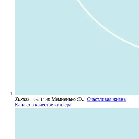
Хихи
Мемненько :D...
Счастливая жизнь
23 июль 14:40
Канако в качестве киллера