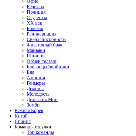
Офис
Юристы
Полиция
Студенты
ХХ век
Болезнь
Реинкарнация
Сверхспособности
Фиктивный брак
Маньяки
Шпионы
Обмен телами
Близнецы/двойники
Еда
Амнезия
Геймеры
Демоны
Молодость
Династия Мин
Зомби
Южная Корея
Китай
Япония
Команды озвучки
Топ команды