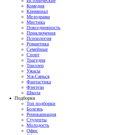
Исторические
Комедия
Криминал
Мелодрама
Мистика
Повседневность
Приключения
Психология
Романтика
Семейные
Спорт
Трагедия
Триллер
Ужасы
Уся-Сянься
Фантастика
Фэнтези
Школа
Подборки
Топ подборки
Болезнь
Реинкарнация
Студенты
Молодость
Офис