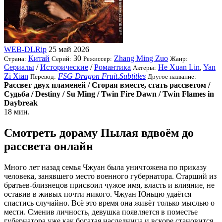
WEB-DLRip
25 май 2026
Китай
30
Zhang Ming Zuo
Страна:
Серий:
Режиссер:
Жанр:
Сериалы
/
Исторические
/
Романтика
He Xuan Lin
,
Yan
Актеры:
Zi Xian
FSG Dragon Fruit.Subtitles
Перевод:
Другое название:
Рассвет двух пламеней / Сгорая вместе, стать рассветом /
Судьба / Destiny / Su Ming / Twin Fire Dawn / Twin Flames in
Daybreak
18 мин.
Смотреть дораму Пылая вдвоём до
рассвета онлайн
Много лет назад семья Чжуан была уничтожена по приказу
человека, занявшего место военного губернатора. Старший из
братьев-близнецов присвоил чужое имя, власть и влияние, не
оставив в живых почти никого. Чжуан Юньцю удаётся
спастись случайно. Всё это время она живёт только мыслью о
мести. Сменив личность, девушка появляется в поместье
губернатора уже как богатая наследница и вскоре становится