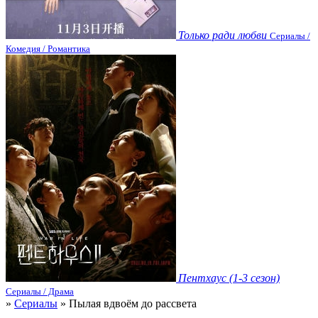
Только ради любви
Сериалы /
Комедия / Романтика
Пентхаус (1-3 сезон)
Сериалы / Драма
»
Сериалы
» Пылая вдвоём до рассвета