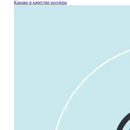
Канако в качестве киллера