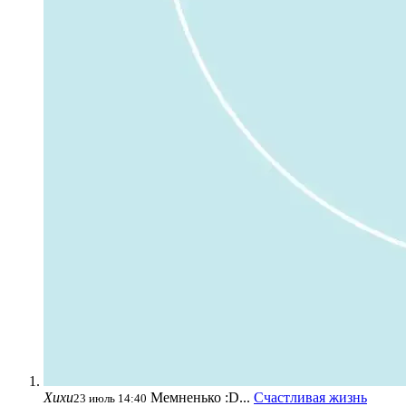
Хихи
Мемненько :D...
Счастливая жизнь
23 июль 14:40