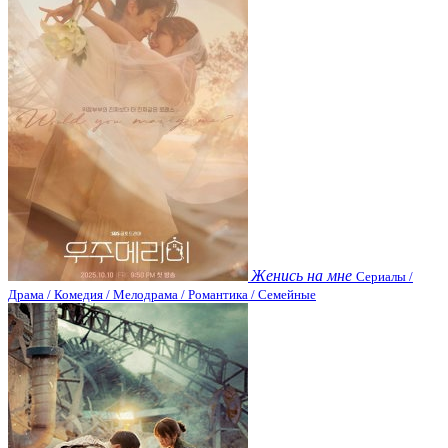
Женись на мне
Сериалы /
Драма / Комедия / Мелодрама / Романтика / Семейные