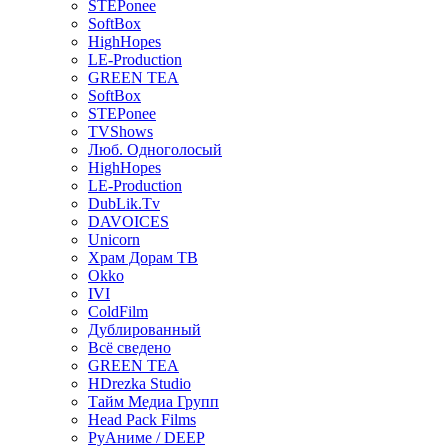
STEPonee
SoftBox
HighHopes
LE-Production
GREEN TEA
SoftBox
STEPonee
TVShows
Люб. Одноголосый
HighHopes
LE-Production
DubLik.Tv
DAVOICES
Unicorn
Храм Дорам ТВ
Okko
IVI
ColdFilm
Дублированный
Всё сведено
GREEN TEA
HDrezka Studio
Тайм Медиа Групп
Head Pack Films
РуАниме / DEEP