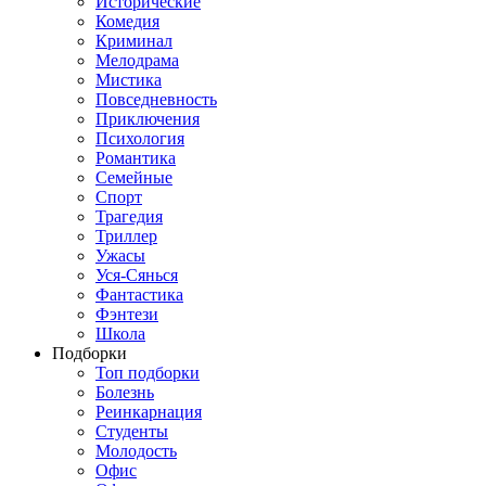
Исторические
Комедия
Криминал
Мелодрама
Мистика
Повседневность
Приключения
Психология
Романтика
Семейные
Спорт
Трагедия
Триллер
Ужасы
Уся-Сянься
Фантастика
Фэнтези
Школа
Подборки
Топ подборки
Болезнь
Реинкарнация
Студенты
Молодость
Офис