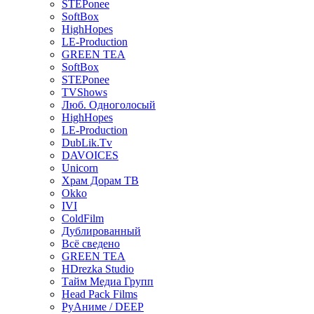
STEPonee
SoftBox
HighHopes
LE-Production
GREEN TEA
SoftBox
STEPonee
TVShows
Люб. Одноголосый
HighHopes
LE-Production
DubLik.Tv
DAVOICES
Unicorn
Храм Дорам ТВ
Okko
IVI
ColdFilm
Дублированный
Всё сведено
GREEN TEA
HDrezka Studio
Тайм Медиа Групп
Head Pack Films
РуАниме / DEEP