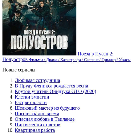
Поезд в Пусан 2:
Полуостров
Фильмы / Драма / Катастрофа / Саспенс / Триллер / Ужасы
Новые сериалы
Любимая сотрудница
В Пруду Феникса рождается весна
Крутой учитель Онидзука GTO (2026)
Клетки эмпатии
Расцвет власти
Шелковый мастер из будущего
Погоня сквозь время
Опасная любовь в Таиланде
Пир весенних цветов
Квартирная работа