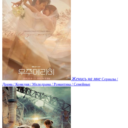
Женись на мне
Сериалы /
Драма / Комедия / Мелодрама / Романтика / Семейные