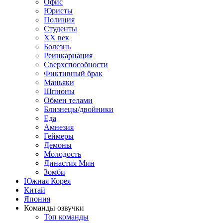
Офис
Юристы
Полиция
Студенты
ХХ век
Болезнь
Реинкарнация
Сверхспособности
Фиктивный брак
Маньяки
Шпионы
Обмен телами
Близнецы/двойники
Еда
Амнезия
Геймеры
Демоны
Молодость
Династия Мин
Зомби
Южная Корея
Китай
Япония
Команды озвучки
Топ команды