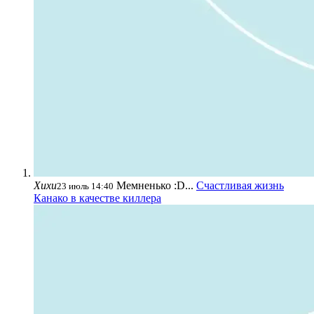
Хихи
Мемненько :D...
Счастливая жизнь
23 июль 14:40
Канако в качестве киллера