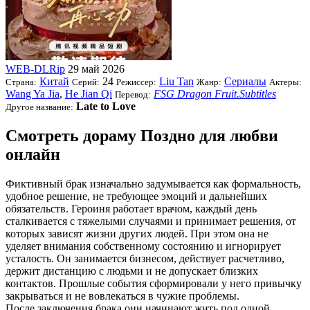
WEB-DLRip
29 май 2026
Китай
24
Liu Tan
Сериалы
Страна:
Серий:
Режиссер:
Жанр:
Актеры:
Wang Ya Jia
,
He Jian Qi
FSG Dragon Fruit.Subtitles
Перевод:
Late to Love
Другое название:
Смотреть дораму Поздно для любви
онлайн
Фиктивный брак изначально задумывается как формальность,
удобное решение, не требующее эмоций и дальнейших
обязательств. Героиня работает врачом, каждый день
сталкивается с тяжелыми случаями и принимает решения, от
которых зависят жизни других людей. При этом она не
уделяет внимания собственному состоянию и игнорирует
усталость. Он занимается бизнесом, действует расчетливо,
держит дистанцию с людьми и не допускает близких
контактов. Прошлые события сформировали у него привычку
закрываться и не вовлекаться в чужие проблемы.
После заключения брака они начинают жить под одной