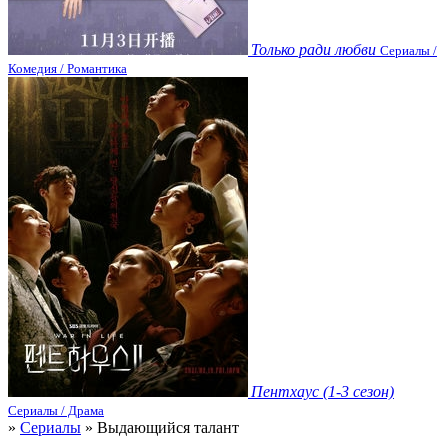
Только ради любви
Сериалы /
Комедия / Романтика
Пентхаус (1-3 сезон)
Сериалы / Драма
»
Сериалы
» Выдающийся талант