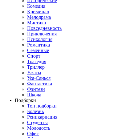
Исторические
Комедия
Криминал
Мелодрама
Мистика
Повседневность
Приключения
Психология
Романтика
Семейные
Спорт
Трагедия
Триллер
Ужасы
Уся-Сянься
Фантастика
Фэнтези
Школа
Подборки
Топ подборки
Болезнь
Реинкарнация
Студенты
Молодость
Офис