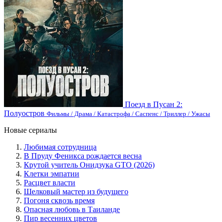
Поезд в Пусан 2:
Полуостров
Фильмы / Драма / Катастрофа / Саспенс / Триллер / Ужасы
Новые сериалы
Любимая сотрудница
В Пруду Феникса рождается весна
Крутой учитель Онидзука GTO (2026)
Клетки эмпатии
Расцвет власти
Шелковый мастер из будущего
Погоня сквозь время
Опасная любовь в Таиланде
Пир весенних цветов