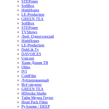
STEPonee
SoftBox
HighHopes
LE-Production
GREEN TEA
SoftBox
STEPonee
TVShows
Люб. Одноголосый
HighHopes
LE-Production
DubLik.Tv
DAVOICES
Unicorn
Храм Дорам ТВ
Okko
IVI
ColdFilm
Дублированный
Всё сведено
GREEN TEA
HDrezka Studio
Тайм Медиа Групп
Head Pack Films
РуАниме / DEEP