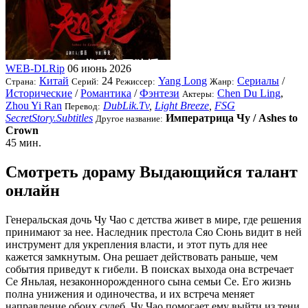
WEB-DLRip
06 июнь 2026
Китай
24
Yang Long
Сериалы
/
Страна:
Серий:
Режиссер:
Жанр:
Исторические
/
Романтика
/
Фэнтези
Chen Du Ling
,
Актеры:
Zhou Yi Ran
DubLik.Tv
,
Light Breeze
,
FSG
Перевод:
SecretStory.Subtitles
Императрица Чу / Ashes to
Другое название:
Crown
45 мин.
Смотреть дораму Выдающийся талант
онлайн
Генеральская дочь Чу Чао с детства живет в мире, где решения
принимают за нее. Наследник престола Сяо Сюнь видит в ней
инструмент для укрепления власти, и этот путь для нее
кажется замкнутым. Она решает действовать раньше, чем
события приведут к гибели. В поисках выхода она встречает
Се Яньлая, незаконнорожденного сына семьи Се. Его жизнь
полна унижения и одиночества, и их встреча меняет
направление обоих судеб. Чу Чао помогает ему выйти из тени