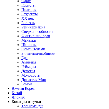
Офис
Юристы
Полиция
Студенты
ХХ век
Болезнь
Реинкарнация
Сверхспособности
Фиктивный брак
Маньяки
Шпионы
Обмен телами
Близнецы/двойники
Еда
Амнезия
Геймеры
Демоны
Молодость
Династия Мин
Зомби
Южная Корея
Китай
Япония
Команды озвучки
Топ команды