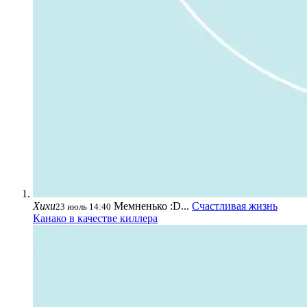
Хихи
Мемненько :D...
Счастливая жизнь
23 июль 14:40
Канако в качестве киллера