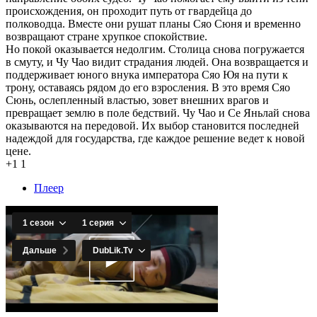
происхождения, он проходит путь от гвардейца до
полководца. Вместе они рушат планы Сяо Сюня и временно
возвращают стране хрупкое спокойствие.
Но покой оказывается недолгим. Столица снова погружается
в смуту, и Чу Чао видит страдания людей. Она возвращается и
поддерживает юного внука императора Сяо Юя на пути к
трону, оставаясь рядом до его взросления. В это время Сяо
Сюнь, ослепленный властью, зовет внешних врагов и
превращает землю в поле бедствий. Чу Чао и Се Яньлай снова
оказываются на передовой. Их выбор становится последней
надеждой для государства, где каждое решение ведет к новой
цене.
+1
1
Плеер