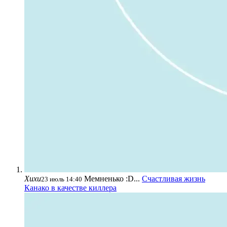
Хихи
Мемненько :D...
Счастливая жизнь
23 июль 14:40
Канако в качестве киллера