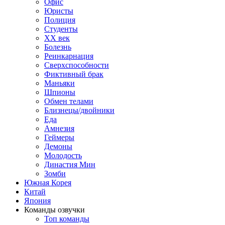
Офис
Юристы
Полиция
Студенты
ХХ век
Болезнь
Реинкарнация
Сверхспособности
Фиктивный брак
Маньяки
Шпионы
Обмен телами
Близнецы/двойники
Еда
Амнезия
Геймеры
Демоны
Молодость
Династия Мин
Зомби
Южная Корея
Китай
Япония
Команды озвучки
Топ команды