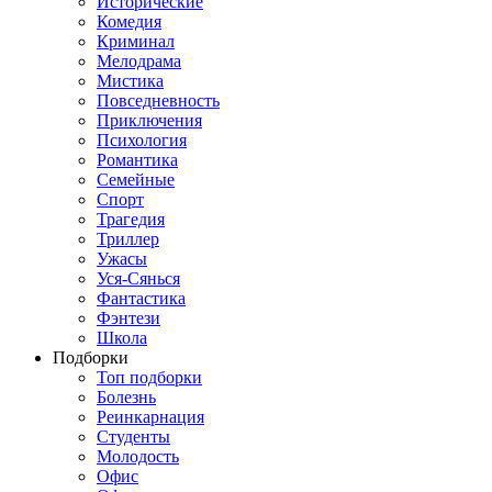
Исторические
Комедия
Криминал
Мелодрама
Мистика
Повседневность
Приключения
Психология
Романтика
Семейные
Спорт
Трагедия
Триллер
Ужасы
Уся-Сянься
Фантастика
Фэнтези
Школа
Подборки
Топ подборки
Болезнь
Реинкарнация
Студенты
Молодость
Офис