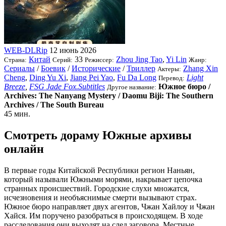
WEB-DLRip
12 июнь 2026
Китай
33
Zhou Jing Tao
,
Yi Lin
Страна:
Серий:
Режиссер:
Жанр:
Сериалы
/
Боевик
/
Исторические
/
Триллер
Zhang Xin
Актеры:
Cheng
,
Ding Yu Xi
,
Jiang Pei Yao
,
Fu Da Long
Light
Перевод:
Breeze
,
FSG Jade Fox.Subtitles
Южное бюро /
Другое название:
Archives: The Nanyang Mystery / Daomu Biji: The Southern
Archives / The South Bureau
45 мин.
Смотреть дораму Южные архивы
онлайн
В первые годы Китайской Республики регион Наньян,
который называли Южными морями, накрывает цепочка
странных происшествий. Городские слухи множатся,
исчезновения и необъяснимые смерти вызывают страх.
Южное бюро направляет двух агентов, Чжан Хайлоу и Чжан
Хайся. Им поручено разобраться в происходящем. В ходе
расследования они выходят на след заговора. Местные