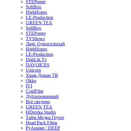
STEPonee
SoftBox
HighHopes
LE-Production
GREEN TEA
SoftBox
STEPonee
TVShows
Люб. Одноголосый
HighHopes
LE-Production
DubLik.Tv
DAVOICES
Unicorn
Храм Дорам ТВ
Okko
IVI
ColdFilm
Дублированный
Всё сведено
GREEN TEA
HDrezka Studio
Тайм Медиа Групп
Head Pack Films
РуАниме / DEEP