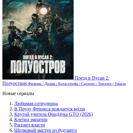
Поезд в Пусан 2:
Полуостров
Фильмы / Драма / Катастрофа / Саспенс / Триллер / Ужасы
Новые сериалы
Любимая сотрудница
В Пруду Феникса рождается весна
Крутой учитель Онидзука GTO (2026)
Клетки эмпатии
Расцвет власти
Шелковый мастер из будущего