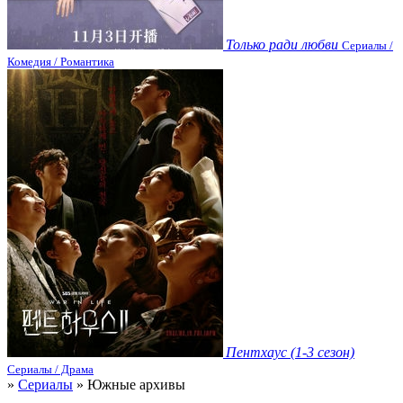
Только ради любви
Сериалы /
Комедия / Романтика
Пентхаус (1-3 сезон)
Сериалы / Драма
»
Сериалы
» Южные архивы