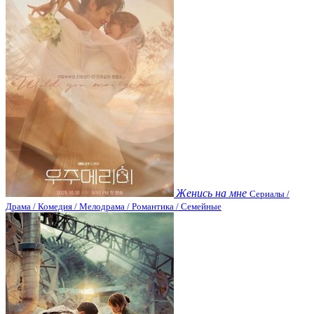
Женись на мне
Сериалы /
Драма / Комедия / Мелодрама / Романтика / Семейные