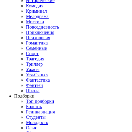
Исторические
Комедия
Криминал
Мелодрама
Мистика
Повседневность
Приключения
Психология
Романтика
Семейные
Спорт
Трагедия
Триллер
Ужасы
Уся-Сянься
Фантастика
Фэнтези
Школа
Подборки
Топ подборки
Болезнь
Реинкарнация
Студенты
Молодость
Офис