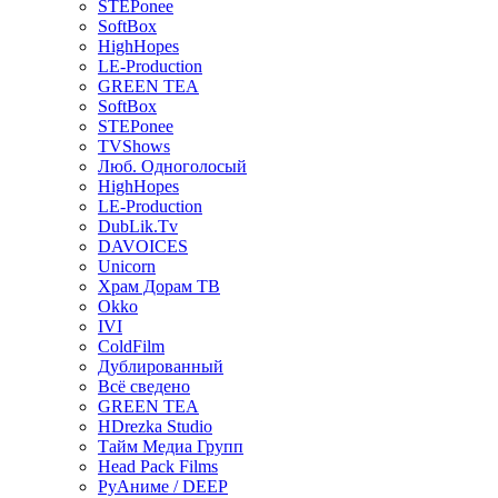
STEPonee
SoftBox
HighHopes
LE-Production
GREEN TEA
SoftBox
STEPonee
TVShows
Люб. Одноголосый
HighHopes
LE-Production
DubLik.Tv
DAVOICES
Unicorn
Храм Дорам ТВ
Okko
IVI
ColdFilm
Дублированный
Всё сведено
GREEN TEA
HDrezka Studio
Тайм Медиа Групп
Head Pack Films
РуАниме / DEEP