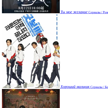
Ты мое желание
Сериалы / Ром
Хороший мальчик
Сериалы / Бо