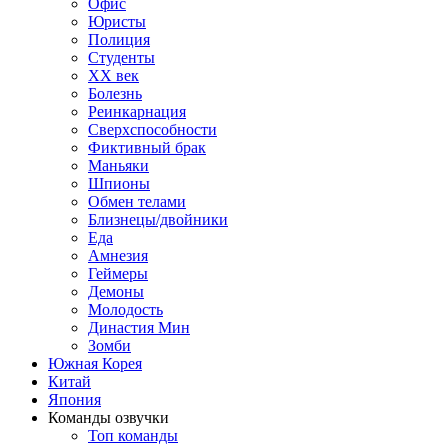
Офис
Юристы
Полиция
Студенты
ХХ век
Болезнь
Реинкарнация
Сверхспособности
Фиктивный брак
Маньяки
Шпионы
Обмен телами
Близнецы/двойники
Еда
Амнезия
Геймеры
Демоны
Молодость
Династия Мин
Зомби
Южная Корея
Китай
Япония
Команды озвучки
Топ команды