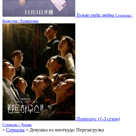
Только ради любви
Сериалы /
Комедия / Романтика
Пентхаус (1-3 сезон)
Сериалы / Драма
»
Сериалы
» Девушка из ниоткуда: Перезагрузка