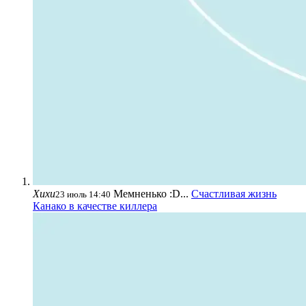
Хихи
Мемненько :D...
Счастливая жизнь
23 июль 14:40
Канако в качестве киллера