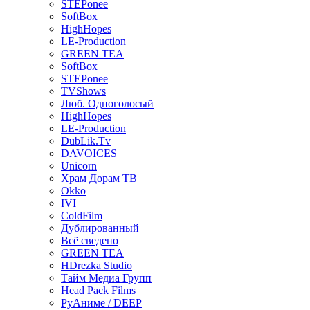
STEPonee
SoftBox
HighHopes
LE-Production
GREEN TEA
SoftBox
STEPonee
TVShows
Люб. Одноголосый
HighHopes
LE-Production
DubLik.Tv
DAVOICES
Unicorn
Храм Дорам ТВ
Okko
IVI
ColdFilm
Дублированный
Всё сведено
GREEN TEA
HDrezka Studio
Тайм Медиа Групп
Head Pack Films
РуАниме / DEEP