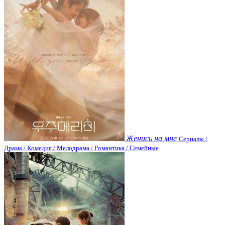
Женись на мне
Сериалы /
Драма / Комедия / Мелодрама / Романтика / Семейные