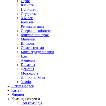
Офис
Юристы
Полиция
Студенты
ХХ век
Болезнь
Реинкарнация
Сверхспособности
Фиктивный брак
Маньяки
Шпионы
Обмен телами
Близнецы/двойники
Еда
Амнезия
Геймеры
Демоны
Молодость
Династия Мин
Зомби
Южная Корея
Китай
Япония
Команды озвучки
Топ команды