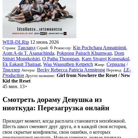
WEB-DLRip
12 июнь 2026
Таиланд
6
Kin Pochchara Amnatnimit
,
Страна:
Серий:
Режиссер:
Aom A-tis T. Asanachinda
,
Pokpong Pairach Khumwan
,
Dom
Sitisiri Mongkolsiri
,
O Patha Thongpan
,
Karn Sivaroj Kongsakul
,
Ek Eakasit Thairaat
,
Waa Waasuthep Ketpetch
Сериалы
/
Жанр:
Триллер
Becky Rebecca Patricia Armstrong
LE-
Актеры:
Перевод:
Production
Girl from Nowhere the Reset / New
Другое название:
Kid the Reset
45 мин.
13+
Смотреть дораму Девушка из
ниоткуда: Перезагрузка онлайн
Приходит момент, когда расплата становится неизбежной.
Шесть школ сменяют друг друга, и в каждой своя история,
свои скрытые конфликты, свои ошибки, о которых
предпочитают молчать. Новые ученики, новые правила,