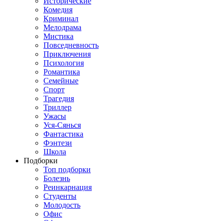
Исторические
Комедия
Криминал
Мелодрама
Мистика
Повседневность
Приключения
Психология
Романтика
Семейные
Спорт
Трагедия
Триллер
Ужасы
Уся-Сянься
Фантастика
Фэнтези
Школа
Подборки
Топ подборки
Болезнь
Реинкарнация
Студенты
Молодость
Офис