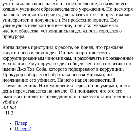
учителя жаловались на его плохое поведение, и назвали его
худшим учеником образовательного учреждения. Но несмотря
на свою ленивость, герою удалось зачислиться в престижный
университет, и получить в нём профессию юриста. Ему
улыбнулось невероятное везение, и он стал уважаемым
членом общества, устроившись на должность городского
прокурора.
Когда парень приступил к работе, он понял, что граждане
ждут он него великих дел. Он начал противостоять
коррумпированным чиновникам, и разоблачать их незаконные
махинации. Ему поручают дело общеизвестного политика по
имени Джо Тхэ Соба, которого подозревают в коррупции.
Прокурор собирается собрать на него компромат, но
неожиданно его убивают. На него напал неизвестный
злоумышленник. Но к удивлению героя, он не умирает, и его
день перематывается на начало. Он понимает, что это его
шанс восстановить справедливость и наказать таинственного
убийцу.
8.1
8.8
+11
2
Плеер
Плеер 2