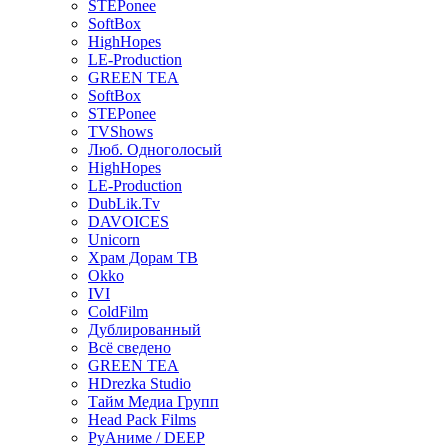
STEPonee
SoftBox
HighHopes
LE-Production
GREEN TEA
SoftBox
STEPonee
TVShows
Люб. Одноголосый
HighHopes
LE-Production
DubLik.Tv
DAVOICES
Unicorn
Храм Дорам ТВ
Okko
IVI
ColdFilm
Дублированный
Всё сведено
GREEN TEA
HDrezka Studio
Тайм Медиа Групп
Head Pack Films
РуАниме / DEEP