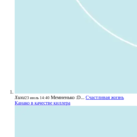
Хихи
Мемненько :D...
Счастливая жизнь
23 июль 14:40
Канако в качестве киллера