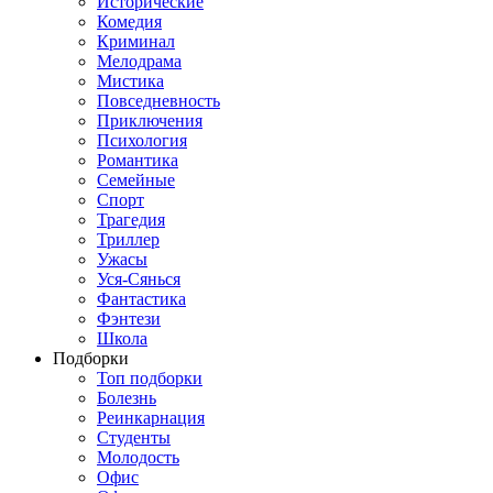
Исторические
Комедия
Криминал
Мелодрама
Мистика
Повседневность
Приключения
Психология
Романтика
Семейные
Спорт
Трагедия
Триллер
Ужасы
Уся-Сянься
Фантастика
Фэнтези
Школа
Подборки
Топ подборки
Болезнь
Реинкарнация
Студенты
Молодость
Офис