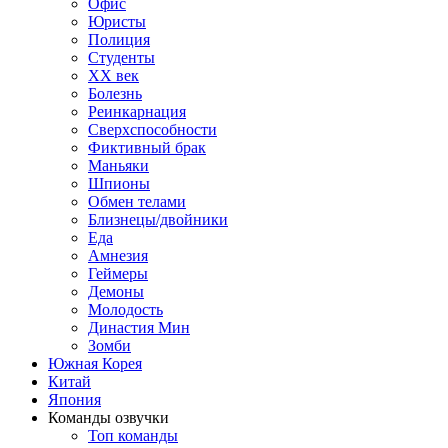
Офис
Юристы
Полиция
Студенты
ХХ век
Болезнь
Реинкарнация
Сверхспособности
Фиктивный брак
Маньяки
Шпионы
Обмен телами
Близнецы/двойники
Еда
Амнезия
Геймеры
Демоны
Молодость
Династия Мин
Зомби
Южная Корея
Китай
Япония
Команды озвучки
Топ команды