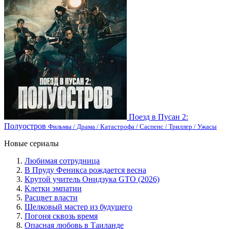
Поезд в Пусан 2:
Полуостров
Фильмы / Драма / Катастрофа / Саспенс / Триллер / Ужасы
Новые сериалы
Любимая сотрудница
В Пруду Феникса рождается весна
Крутой учитель Онидзука GTO (2026)
Клетки эмпатии
Расцвет власти
Шелковый мастер из будущего
Погоня сквозь время
Опасная любовь в Таиланде