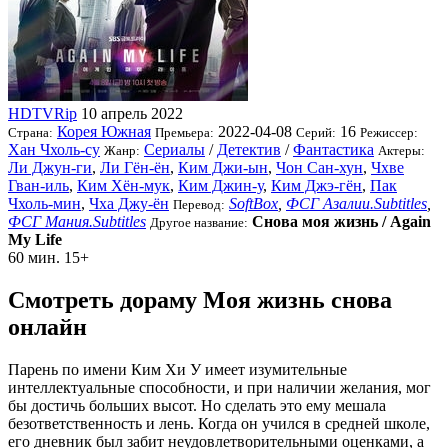
HDTVRip
10 апрель 2022
Корея Южная
2022-04-08
16
Страна:
Премьера:
Серий:
Режиссер:
Хан Чхоль-су
Сериалы
/
Детектив
/
Фантастика
Жанр:
Актеры:
Ли Джун-ги
,
Ли Гён-ён
,
Ким Джи-ын
,
Чон Сан-хун
,
Чхве
Гван-иль
,
Ким Хён-мук
,
Ким Джин-у
,
Ким Джэ-гён
,
Пак
Чхоль-мин
,
Чха Джу-ён
SoftBox
,
ФСГ Азалии.Subtitles
,
Перевод:
ФСГ Мания.Subtitles
Снова моя жизнь / Again
Другое название:
My Life
60 мин.
15+
Смотреть дораму Моя жизнь снова
онлайн
Парень по имени Ким Хи У имеет изумительные
интеллектуальные способности, и при наличии желания, мог
бы достичь больших высот. Но сделать это ему мешала
безответственность и лень. Когда он учился в средней школе,
его дневник был забит неудовлетворительными оценками, а