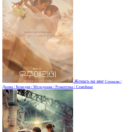
Женись на мне
Сериалы /
Драма / Комедия / Мелодрама / Романтика / Семейные