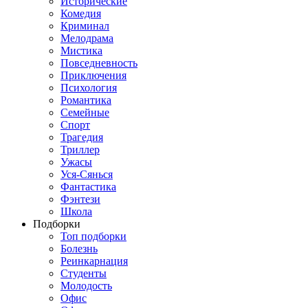
Исторические
Комедия
Криминал
Мелодрама
Мистика
Повседневность
Приключения
Психология
Романтика
Семейные
Спорт
Трагедия
Триллер
Ужасы
Уся-Сянься
Фантастика
Фэнтези
Школа
Подборки
Топ подборки
Болезнь
Реинкарнация
Студенты
Молодость
Офис