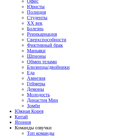
Офис
Юристы
Полиция
Студенты
ХХ век
Болезнь
Реинкарнация
Сверхспособности
Фиктивный брак
Маньяки
Шпионы
Обмен телами
Близнецы/двойники
Еда
Амнезия
Геймеры
Демоны
Молодость
Династия Мин
Зомби
Южная Корея
Китай
Япония
Команды озвучки
Топ команды