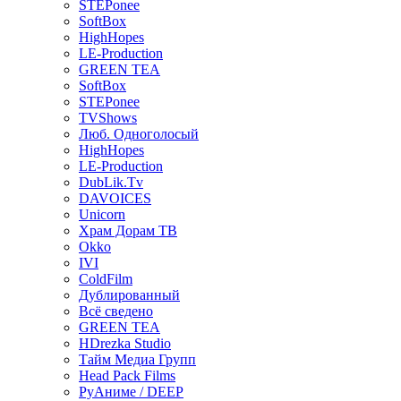
STEPonee
SoftBox
HighHopes
LE-Production
GREEN TEA
SoftBox
STEPonee
TVShows
Люб. Одноголосый
HighHopes
LE-Production
DubLik.Tv
DAVOICES
Unicorn
Храм Дорам ТВ
Okko
IVI
ColdFilm
Дублированный
Всё сведено
GREEN TEA
HDrezka Studio
Тайм Медиа Групп
Head Pack Films
РуАниме / DEEP