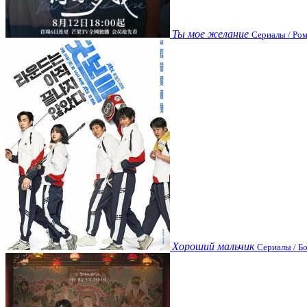
Ты мое желание
Сериалы / Ром
Хороший мальчик
Сериалы / Бо