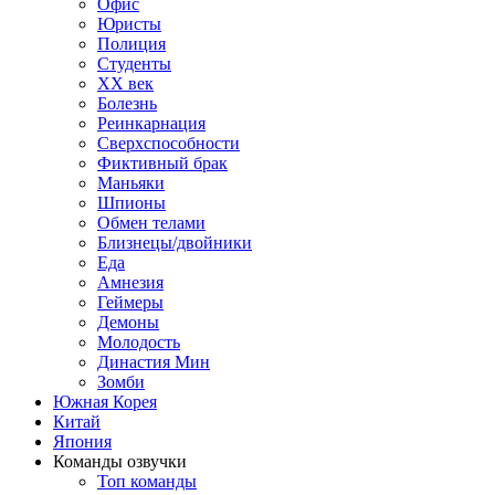
Офис
Юристы
Полиция
Студенты
ХХ век
Болезнь
Реинкарнация
Сверхспособности
Фиктивный брак
Маньяки
Шпионы
Обмен телами
Близнецы/двойники
Еда
Амнезия
Геймеры
Демоны
Молодость
Династия Мин
Зомби
Южная Корея
Китай
Япония
Команды озвучки
Топ команды