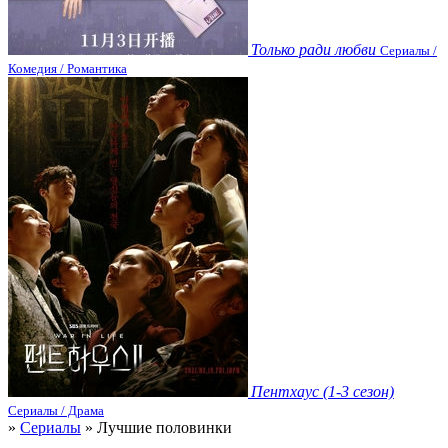
Только ради любви
Сериалы /
Комедия / Романтика
Пентхаус (1-3 сезон)
Сериалы / Драма
»
Сериалы
» Лучшие половинки