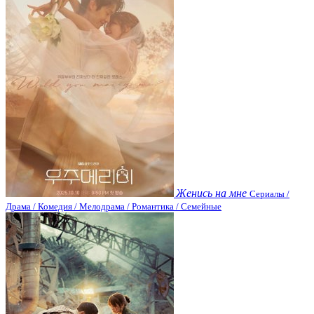
Женись на мне
Сериалы /
Драма / Комедия / Мелодрама / Романтика / Семейные