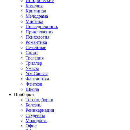
Исторические
Комедия
Криминал
Мелодрама
Мистика
Повседневность
Приключения
Психология
Романтика
Семейные
Спорт
Трагедия
Триллер
Ужасы
Уся-Сянься
Фантастика
Фэнтези
Школа
Подборки
Топ подборки
Болезнь
Реинкарнация
Студенты
Молодость
Офис