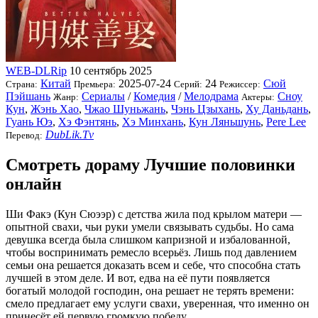
WEB-DLRip
10 сентябрь 2025
Китай
2025-07-24
24
Сюй
Страна:
Премьера:
Серий:
Режиссер:
Пэйшань
Сериалы
/
Комедия
/
Мелодрама
Сноу
Жанр:
Актеры:
Кун
,
Жэнь Хао
,
Чжао Шуньжань
,
Чэнь Цзыхань
,
Ху Даньдань
,
Гуань Юэ
,
Хэ Фэнтянь
,
Хэ Минхань
,
Кун Ляньшунь
,
Pere Lee
DubLik.Tv
Перевод:
Смотреть дораму Лучшие половинки
онлайн
Ши Факэ (Кун Сюээр) с детства жила под крылом матери —
опытной свахи, чьи руки умели связывать судьбы. Но сама
девушка всегда была слишком капризной и избалованной,
чтобы воспринимать ремесло всерьёз. Лишь под давлением
семьи она решается доказать всем и себе, что способна стать
лучшей в этом деле. И вот, едва на её пути появляется
богатый молодой господин, она решает не терять времени:
смело предлагает ему услуги свахи, уверенная, что именно он
принесёт ей первую громкую победу.