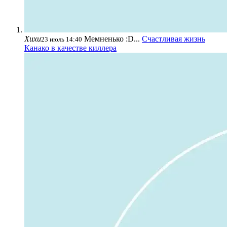
Хихи
Мемненько :D...
Счастливая жизнь
23 июль 14:40
Канако в качестве киллера