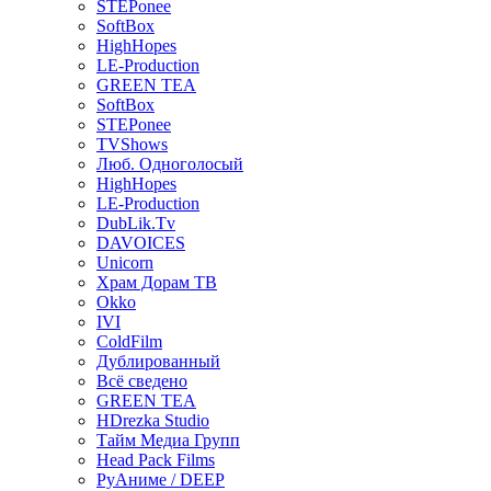
STEPonee
SoftBox
HighHopes
LE-Production
GREEN TEA
SoftBox
STEPonee
TVShows
Люб. Одноголосый
HighHopes
LE-Production
DubLik.Tv
DAVOICES
Unicorn
Храм Дорам ТВ
Okko
IVI
ColdFilm
Дублированный
Всё сведено
GREEN TEA
HDrezka Studio
Тайм Медиа Групп
Head Pack Films
РуАниме / DEEP