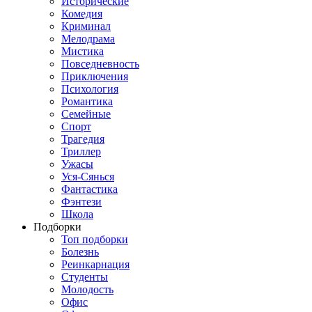
Исторические
Комедия
Криминал
Мелодрама
Мистика
Повседневность
Приключения
Психология
Романтика
Семейные
Спорт
Трагедия
Триллер
Ужасы
Уся-Сянься
Фантастика
Фэнтези
Школа
Подборки
Топ подборки
Болезнь
Реинкарнация
Студенты
Молодость
Офис