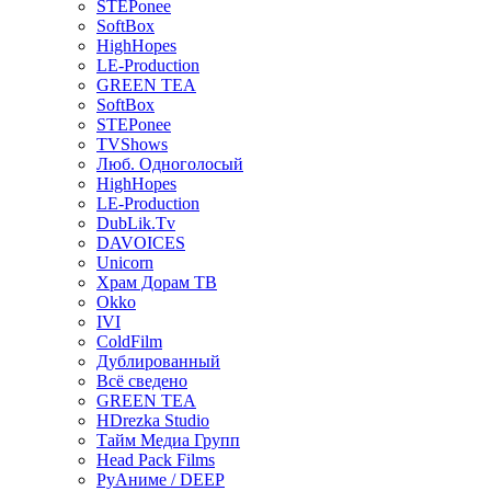
STEPonee
SoftBox
HighHopes
LE-Production
GREEN TEA
SoftBox
STEPonee
TVShows
Люб. Одноголосый
HighHopes
LE-Production
DubLik.Tv
DAVOICES
Unicorn
Храм Дорам ТВ
Okko
IVI
ColdFilm
Дублированный
Всё сведено
GREEN TEA
HDrezka Studio
Тайм Медиа Групп
Head Pack Films
РуАниме / DEEP