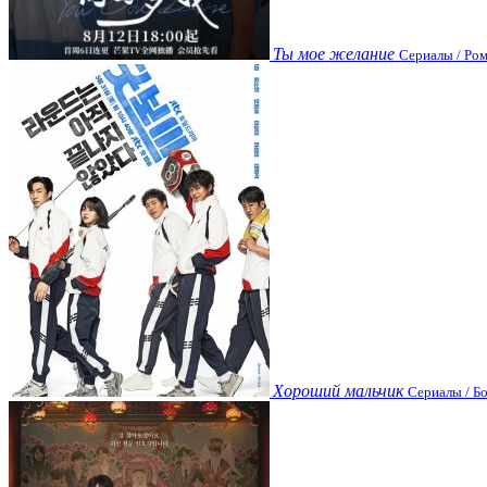
Ты мое желание
Сериалы / Ром
Хороший мальчик
Сериалы / Бо