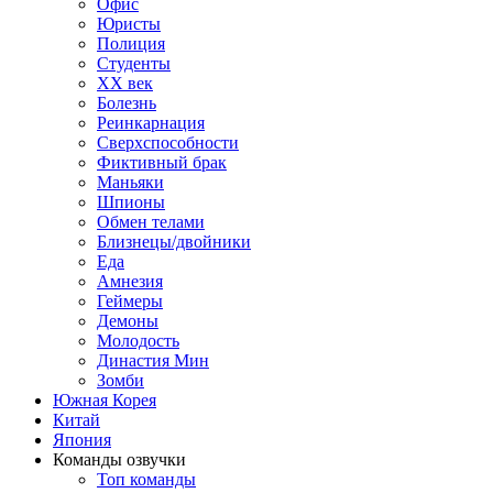
Офис
Юристы
Полиция
Студенты
ХХ век
Болезнь
Реинкарнация
Сверхспособности
Фиктивный брак
Маньяки
Шпионы
Обмен телами
Близнецы/двойники
Еда
Амнезия
Геймеры
Демоны
Молодость
Династия Мин
Зомби
Южная Корея
Китай
Япония
Команды озвучки
Топ команды