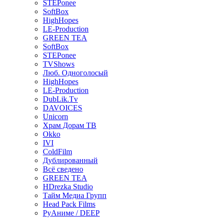
STEPonee
SoftBox
HighHopes
LE-Production
GREEN TEA
SoftBox
STEPonee
TVShows
Люб. Одноголосый
HighHopes
LE-Production
DubLik.Tv
DAVOICES
Unicorn
Храм Дорам ТВ
Okko
IVI
ColdFilm
Дублированный
Всё сведено
GREEN TEA
HDrezka Studio
Тайм Медиа Групп
Head Pack Films
РуАниме / DEEP