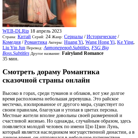
WEB-DLRip
18 апрель 2023
Китай
24
Сериалы
/
Исторические
/
Страна:
Серий:
Жанр:
Комедия
/
Романтика
Huang Yi
,
Wang Hong Yi
,
Ke Ying
,
Актеры:
Liu Yin Jun
Автоперевод.Subtitles
,
FSG Big
Перевод:
Boss.Subtitles
Fairyland Romance
Другое название:
35 мин.
Смотреть дораму Романтика
сказочной страны онлайн
Высоко в горах, среди туманов и облаков, вот уже долгое
время расположена небольшая деревушка. Это райское
местечко, изолированное от другого мира, существует по
своим правилам, благоухая и утопая в цветах персика.
Местные жители вполне довольны своей размеренной и
счастливой жизнью. Но однажды, случайным образом, здесь
появляется молодой человек по имени Цзо Цзин Лунь,
который является наследником могущественной династии, а в
данное время, он отправился в небольшое путешествие.