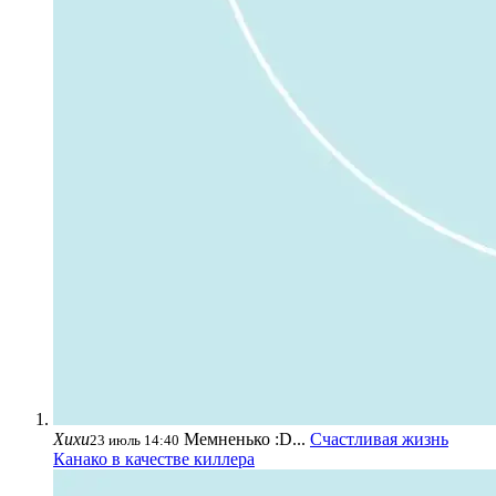
Хихи
Мемненько :D...
Счастливая жизнь
23 июль 14:40
Канако в качестве киллера