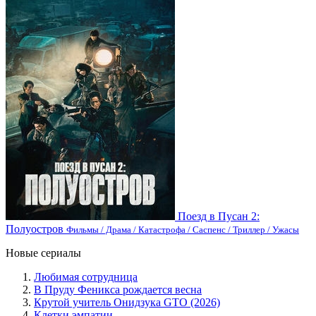
Поезд в Пусан 2:
Полуостров
Фильмы / Драма / Катастрофа / Саспенс / Триллер / Ужасы
Новые сериалы
Любимая сотрудница
В Пруду Феникса рождается весна
Крутой учитель Онидзука GTO (2026)
Клетки эмпатии