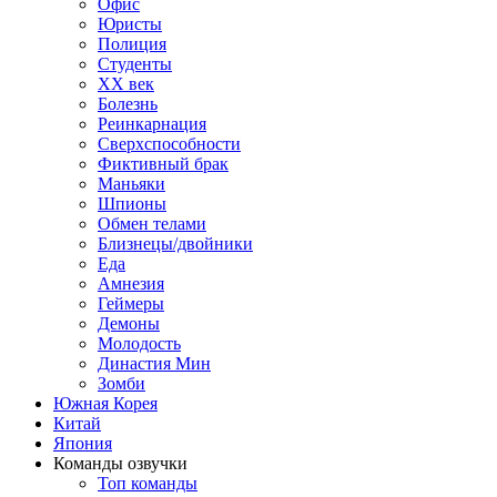
Офис
Юристы
Полиция
Студенты
ХХ век
Болезнь
Реинкарнация
Сверхспособности
Фиктивный брак
Маньяки
Шпионы
Обмен телами
Близнецы/двойники
Еда
Амнезия
Геймеры
Демоны
Молодость
Династия Мин
Зомби
Южная Корея
Китай
Япония
Команды озвучки
Топ команды