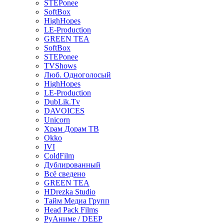
STEPonee
SoftBox
HighHopes
LE-Production
GREEN TEA
SoftBox
STEPonee
TVShows
Люб. Одноголосый
HighHopes
LE-Production
DubLik.Tv
DAVOICES
Unicorn
Храм Дорам ТВ
Okko
IVI
ColdFilm
Дублированный
Всё сведено
GREEN TEA
HDrezka Studio
Тайм Медиа Групп
Head Pack Films
РуАниме / DEEP