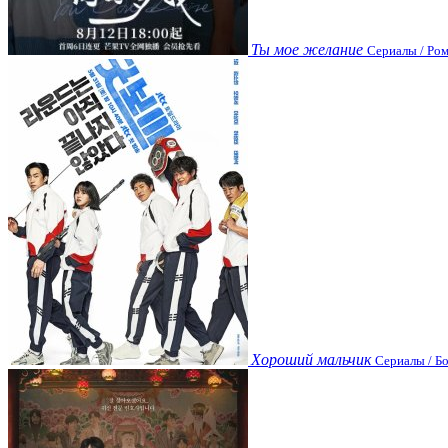
Ты мое желание
Сериалы / Ром
Хороший мальчик
Сериалы / Бо