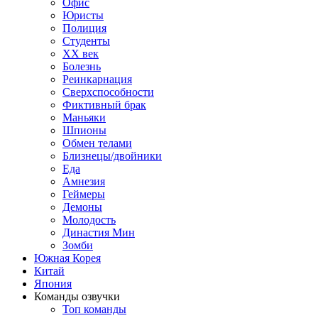
Офис
Юристы
Полиция
Студенты
ХХ век
Болезнь
Реинкарнация
Сверхспособности
Фиктивный брак
Маньяки
Шпионы
Обмен телами
Близнецы/двойники
Еда
Амнезия
Геймеры
Демоны
Молодость
Династия Мин
Зомби
Южная Корея
Китай
Япония
Команды озвучки
Топ команды