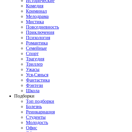
Исторические
Комедия
Криминал
Мелодрама
Мистика
Повседневность
Приключения
Психология
Романтика
Семейные
Спорт
Трагедия
Триллер
Ужасы
Уся-Сянься
Фантастика
Фэнтези
Школа
Подборки
Топ подборки
Болезнь
Реинкарнация
Студенты
Молодость
Офис