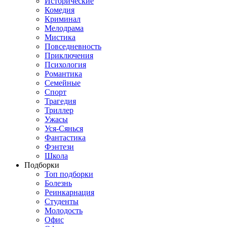
Исторические
Комедия
Криминал
Мелодрама
Мистика
Повседневность
Приключения
Психология
Романтика
Семейные
Спорт
Трагедия
Триллер
Ужасы
Уся-Сянься
Фантастика
Фэнтези
Школа
Подборки
Топ подборки
Болезнь
Реинкарнация
Студенты
Молодость
Офис