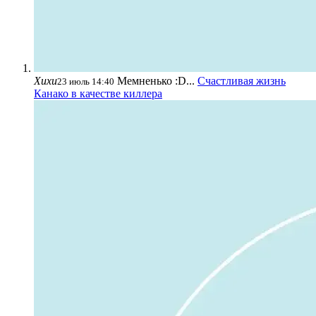
Хихи
Мемненько :D...
Счастливая жизнь
23 июль 14:40
Канако в качестве киллера