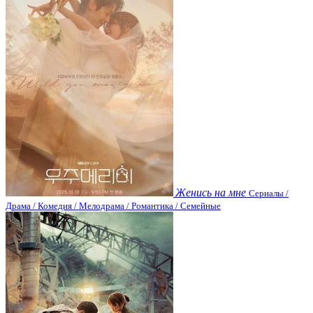
Женись на мне
Сериалы /
Драма / Комедия / Мелодрама / Романтика / Семейные