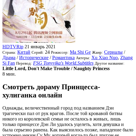
HDTVRip
21 январь 2021
Китай
24
Ma Shi Ge
Сериалы
/
Страна:
Серий:
Режиссер:
Жанр:
Драма
/
Исторические
/
Романтика
Xu Xiao Nuo
,
Zhang
Актеры:
Si Fan
FSG Tonyvika's World.Subtitles
Перевод:
Другое название:
Little Lord, Don't Make Trouble / Naughty Princess
8 мин.
Смотреть дораму Принцесса-
хулиганка онлайн
Однажды, величественный город под названием Дэн
трагически пал от рук врагов. После той кровавой битвы
никого из королевской семьи не осталось в живых, лишь
только принцессе Дэн Ли удалось уцелеть, хотя девушка и
была серьезно ранена. Как выяснилось позже, нападение было
устроено неким Су Му, который когда-то был другом ее