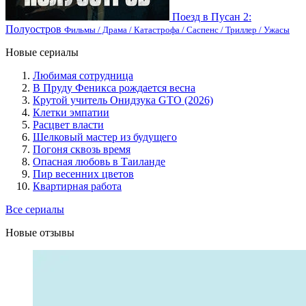
Поезд в Пусан 2:
Полуостров
Фильмы / Драма / Катастрофа / Саспенс / Триллер / Ужасы
Новые сериалы
Любимая сотрудница
В Пруду Феникса рождается весна
Крутой учитель Онидзука GTO (2026)
Клетки эмпатии
Расцвет власти
Шелковый мастер из будущего
Погоня сквозь время
Опасная любовь в Таиланде
Пир весенних цветов
Квартирная работа
Все сериалы
Новые отзывы