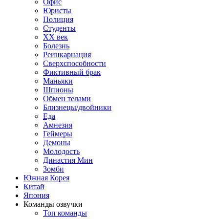
Офис
Юристы
Полиция
Студенты
ХХ век
Болезнь
Реинкарнация
Сверхспособности
Фиктивный брак
Маньяки
Шпионы
Обмен телами
Близнецы/двойники
Еда
Амнезия
Геймеры
Демоны
Молодость
Династия Мин
Зомби
Южная Корея
Китай
Япония
Команды озвучки
Топ команды