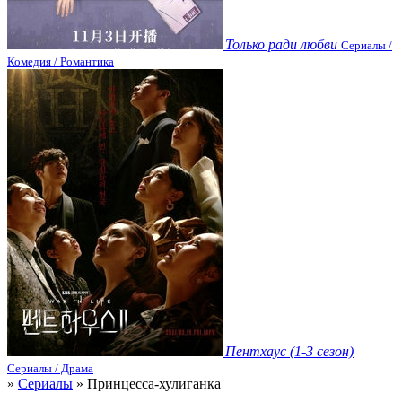
Только ради любви
Сериалы /
Комедия / Романтика
Пентхаус (1-3 сезон)
Сериалы / Драма
»
Сериалы
» Принцесса-хулиганка