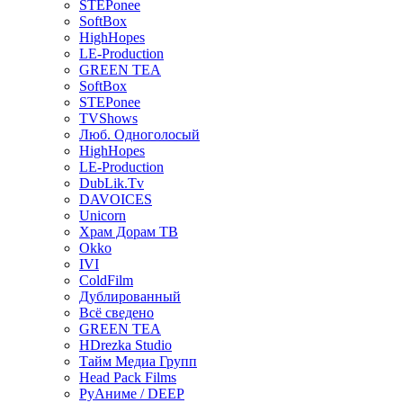
STEPonee
SoftBox
HighHopes
LE-Production
GREEN TEA
SoftBox
STEPonee
TVShows
Люб. Одноголосый
HighHopes
LE-Production
DubLik.Tv
DAVOICES
Unicorn
Храм Дорам ТВ
Okko
IVI
ColdFilm
Дублированный
Всё сведено
GREEN TEA
HDrezka Studio
Тайм Медиа Групп
Head Pack Films
РуАниме / DEEP