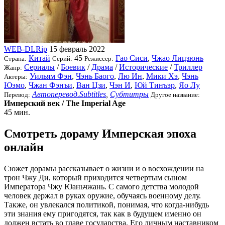
WEB-DLRip
15 февраль 2022
Китай
45
Гао Сиси
,
Чжао Лицзюнь
Страна:
Серий:
Режиссер:
Сериалы
/
Боевик
/
Драма
/
Исторические
/
Триллер
Жанр:
Уильям Фэн
,
Чэнь Баого
,
Лю Ин
,
Мики Хэ
,
Чэнь
Актеры:
Юэмо
,
Чжан Фэнъи
,
Ван Цзи
,
Чэн И
,
Юй Тинъэр
,
Яо Лу
Автоперевод.Subtitles
,
Субтитры
Перевод:
Другое название:
Имперский век / The Imperial Age
45 мин.
Смотреть дораму Имперская эпоха
онлайн
Сюжет дорамы рассказывает о жизни и о восхождении на
трон Чжу Ди, который приходится четвертым сыном
Императора Чжу Юаньчжань. С самого детства молодой
человек держал в руках оружие, обучаясь военному делу.
Также, он увлекался политикой, понимая, что когда-нибудь
эти знания ему пригодятся, так как в будущем именно он
должен встать во главе государства. Его личным наставником