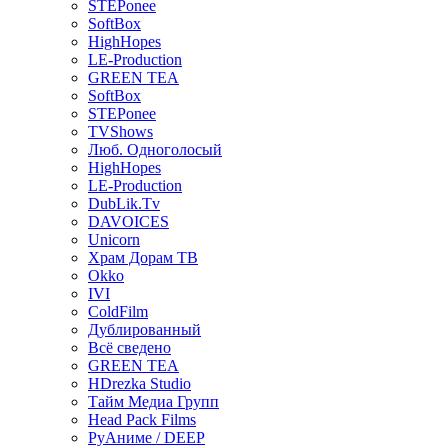
STEPonee
SoftBox
HighHopes
LE-Production
GREEN TEA
SoftBox
STEPonee
TVShows
Люб. Одноголосый
HighHopes
LE-Production
DubLik.Tv
DAVOICES
Unicorn
Храм Дорам ТВ
Okko
IVI
ColdFilm
Дублированный
Всё сведено
GREEN TEA
HDrezka Studio
Тайм Медиа Групп
Head Pack Films
РуАниме / DEEP