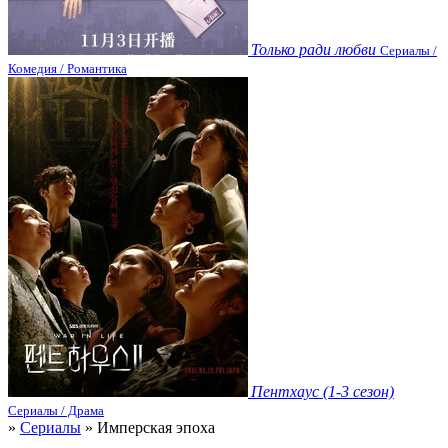
Только ради любви
Сериалы /
Комедия / Романтика
Пентхаус (1-3 сезон)
Сериалы / Драма
»
Сериалы
» Имперская эпоха