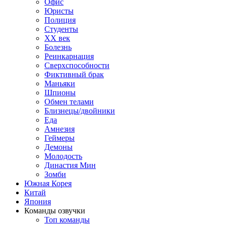
Офис
Юристы
Полиция
Студенты
ХХ век
Болезнь
Реинкарнация
Сверхспособности
Фиктивный брак
Маньяки
Шпионы
Обмен телами
Близнецы/двойники
Еда
Амнезия
Геймеры
Демоны
Молодость
Династия Мин
Зомби
Южная Корея
Китай
Япония
Команды озвучки
Топ команды