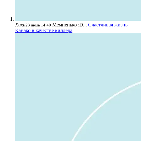
Хихи
Мемненько :D...
Счастливая жизнь
23 июль 14:40
Канако в качестве киллера