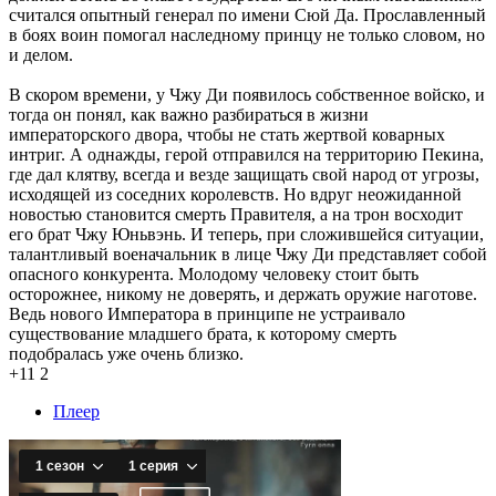
считался опытный генерал по имени Сюй Да. Прославленный
в боях воин помогал наследному принцу не только словом, но
и делом.
В скором времени, у Чжу Ди появилось собственное войско, и
тогда он понял, как важно разбираться в жизни
императорского двора, чтобы не стать жертвой коварных
интриг. А однажды, герой отправился на территорию Пекина,
где дал клятву, всегда и везде защищать свой народ от угрозы,
исходящей из соседних королевств. Но вдруг неожиданной
новостью становится смерть Правителя, а на трон восходит
его брат Чжу Юньвэнь. И теперь, при сложившейся ситуации,
талантливый военачальник в лице Чжу Ди представляет собой
опасного конкурента. Молодому человеку стоит быть
осторожнее, никому не доверять, и держать оружие наготове.
Ведь нового Императора в принципе не устраивало
существование младшего брата, к которому смерть
подобралась уже очень близко.
+11
2
Плеер