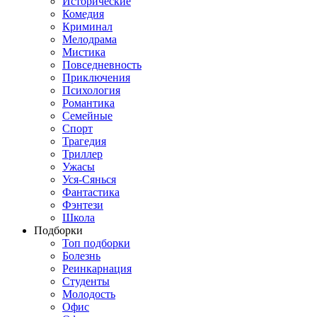
Исторические
Комедия
Криминал
Мелодрама
Мистика
Повседневность
Приключения
Психология
Романтика
Семейные
Спорт
Трагедия
Триллер
Ужасы
Уся-Сянься
Фантастика
Фэнтези
Школа
Подборки
Топ подборки
Болезнь
Реинкарнация
Студенты
Молодость
Офис