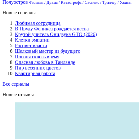
Полуостров
Фильмы / Драма / Катастрофа / Саспенс / Триллер / Ужасы
Новые сериалы
Любимая сотрудница
В Пруду Феникса рождается весна
Крутой учитель Онидзука GTO (2026)
Клетки эмпатии
Расцвет власти
Шелковый мастер из будущего
Погоня сквозь время
Опасная любовь в Таиланде
Пир весенних цветов
Квартирная работа
Все сериалы
Новые отзывы