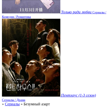
Только ради любви
Сериалы /
Комедия / Романтика
Пентхаус (1-3 сезон)
Сериалы / Драма
»
Сериалы
» Безумный азарт