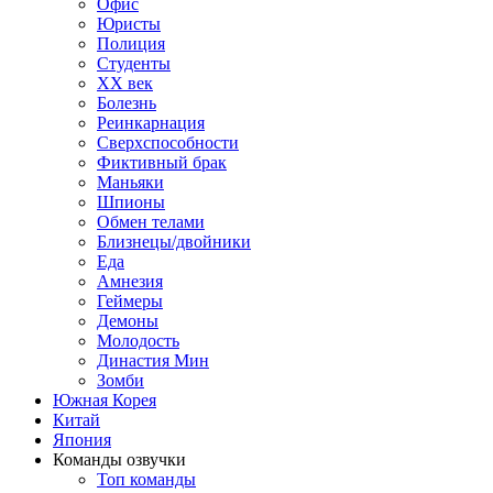
Офис
Юристы
Полиция
Студенты
ХХ век
Болезнь
Реинкарнация
Сверхспособности
Фиктивный брак
Маньяки
Шпионы
Обмен телами
Близнецы/двойники
Еда
Амнезия
Геймеры
Демоны
Молодость
Династия Мин
Зомби
Южная Корея
Китай
Япония
Команды озвучки
Топ команды