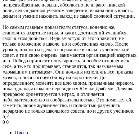
непревзойденные навыки, абсолютно не играют никакой
роли, ведь в данном учебном заведении, важны лишь власть,
деньги и умение находить выход из самой сложной ситуации.
Но самым главным показателям статуса, конечно же,
становятся азартные игры, и каких достижений учащийся
смог в этом добиться. Ведь зачастую от этого зависит, не
только положение в школе, но и собственная жизнь. После
уроков, подростки делают огромные взносы в ученический
совет, а те в свою очередь, занимаются организацией азартных
игр. Победа приносит популярность, и особое отношение к
себе, а те, кто проигрывает, становится, так называемым
«домашним питомцем». Они должны исполнять все приказы
хозяев, и носят особую бирку на воротничке. До
определенного момента все шло своим, привычным чередом,
пока однажды сюда не переводится Юмэко Дзябами. Девушка
прекрасно ориентируется в играх, и отличается
наблюдательностью и сообразительностью. Это помогает ей
заметить любое жульничество, и полностью разрушить
иерархию не только школьного совета, но и других учеников.
6,7
0
0
Плеер