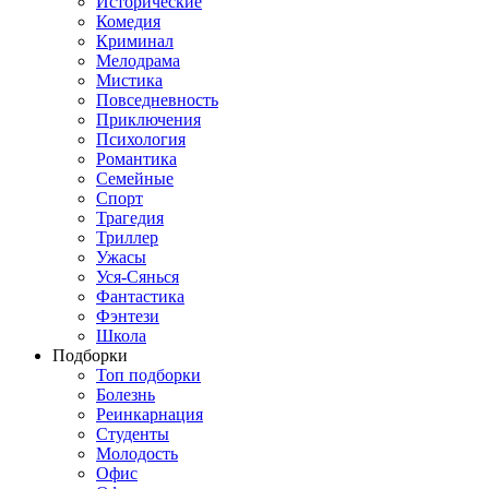
Исторические
Комедия
Криминал
Мелодрама
Мистика
Повседневность
Приключения
Психология
Романтика
Семейные
Спорт
Трагедия
Триллер
Ужасы
Уся-Сянься
Фантастика
Фэнтези
Школа
Подборки
Топ подборки
Болезнь
Реинкарнация
Студенты
Молодость
Офис