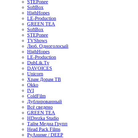
STEPonee
SoftBox
HighHopes
LE-Production
GREEN TEA
SoftBox
STEPonee
TVShows
Люб. Одноголосый
HighHopes
LE-Production
DubLik.Tv
DAVOICES
Unicorn
Храм Дорам ТВ
Okko
IVI
ColdFilm
Дублированный
Всё сведено
GREEN TEA
HDrezka Studio
Тайм Медиа Групп
Head Pack Films
РуАниме / DEEP