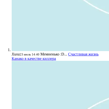
Хихи
Мемненько :D...
Счастливая жизнь
23 июль 14:40
Канако в качестве киллера