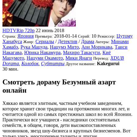
HDTVRip 720p
22 июнь 2018
Япония
2018-01-14
10
Цутому
Страна:
Премьера:
Серий:
Режиссер:
Ханабуса
Сериалы
/
Детектив
/
Драма
Минами
Жанр:
Актеры:
Хамабэ
,
Рука Мацуда
,
Нацумэ Мито
,
Аои Морикава
,
Таиси
Накагава
,
Юрика Накамура
,
Махиро Такасуги
,
Киё
Мацумото
,
Нацуми Окамото
,
Мики Янаги
XDUB
Перевод:
Dorama
,
Колобок
,
Субтитры
Kakegurui
Другое название:
30 мин.
Смотреть дораму Безумный азарт
онлайн
Хяккао является элитным, частным учебном заведением,
которое хранит свои традиции на протяжении многих лет, и
считается одной из самых престижных школ во всей Японии.
Практически все учащиеся - наследники состоятельных
семейств, в общем, говоря, дети высокопоставленных
чиновников, звезд шоу-бизнеса и крупных бизнесменов. Вот
только здесь, неоспоримые таланты и другие