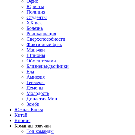
Офис
Юристы
Полиция
Студенты
ХХ век
Болезнь
Реинкарнация
Сверхспособности
Фиктивный брак
Маньяки
Шпионы
Обмен телами
Близнецы/двойники
Еда
Амнезия
Геймеры
Демоны
Молодость
Династия Мин
Зомби
Южная Корея
Китай
Япония
Команды озвучки
Топ команды