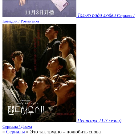
Только ради любви
Сериалы /
Комедия / Романтика
Пентхаус (1-3 сезон)
Сериалы / Драма
»
Сериалы
» Это так трудно – полюбить снова