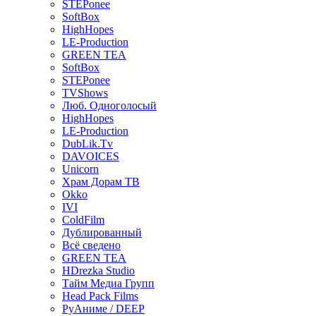
STEPonee
SoftBox
HighHopes
LE-Production
GREEN TEA
SoftBox
STEPonee
TVShows
Люб. Одноголосый
HighHopes
LE-Production
DubLik.Tv
DAVOICES
Unicorn
Храм Дорам ТВ
Okko
IVI
ColdFilm
Дублированный
Всё сведено
GREEN TEA
HDrezka Studio
Тайм Медиа Групп
Head Pack Films
РуАниме / DEEP