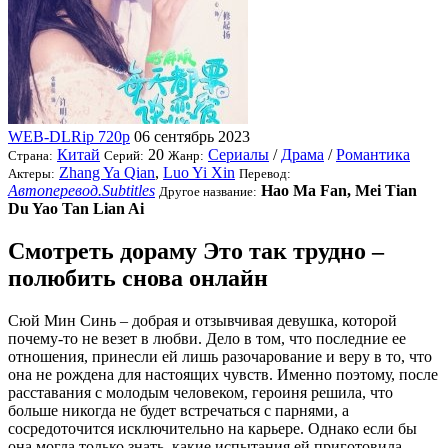
WEB-DLRip 720p
06 сентябрь 2023
Китай
20
Сериалы
/
Драма
/
Романтика
Страна:
Серий:
Жанр:
Zhang Ya Qian
,
Luo Yi Xin
Актеры:
Перевод:
Автоперевод.Subtitles
Hao Ma Fan, Mei Tian
Другое название:
Du Yao Tan Lian Ai
Смотреть дораму Это так трудно –
полюбить снова онлайн
Сюй Мин Синь – добрая и отзывчивая девушка, которой
почему-то не везет в любви. Дело в том, что последние ее
отношения, принесли ей лишь разочарование и веру в то, что
она не рождена для настоящих чувств. Именно поэтому, после
расставания с молодым человеком, героиня решила, что
больше никогда не будет встречаться с парнями, а
сосредоточится исключительно на карьере. Однако если бы
она могла только знать, какие испытания ей приготовила