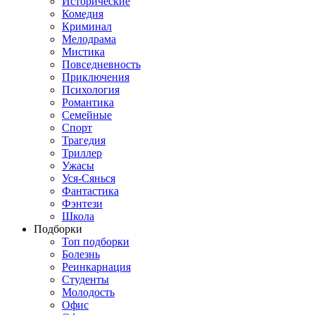
Исторические
Комедия
Криминал
Мелодрама
Мистика
Повседневность
Приключения
Психология
Романтика
Семейные
Спорт
Трагедия
Триллер
Ужасы
Уся-Сянься
Фантастика
Фэнтези
Школа
Подборки
Топ подборки
Болезнь
Реинкарнация
Студенты
Молодость
Офис