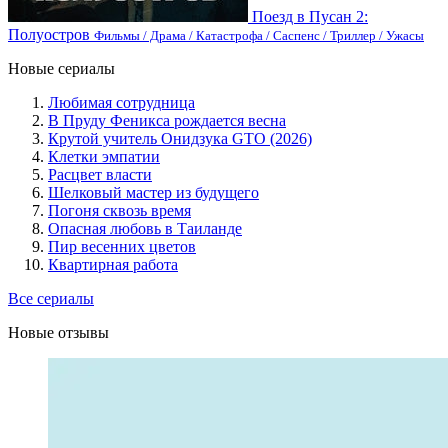
Поезд в Пусан 2:
Полуостров
Фильмы / Драма / Катастрофа / Саспенс / Триллер / Ужасы
Новые сериалы
Любимая сотрудница
В Пруду Феникса рождается весна
Крутой учитель Онидзука GTO (2026)
Клетки эмпатии
Расцвет власти
Шелковый мастер из будущего
Погоня сквозь время
Опасная любовь в Таиланде
Пир весенних цветов
Квартирная работа
Все сериалы
Новые отзывы