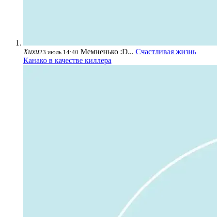
Хихи
Мемненько :D...
Счастливая жизнь
23 июль 14:40
Канако в качестве киллера