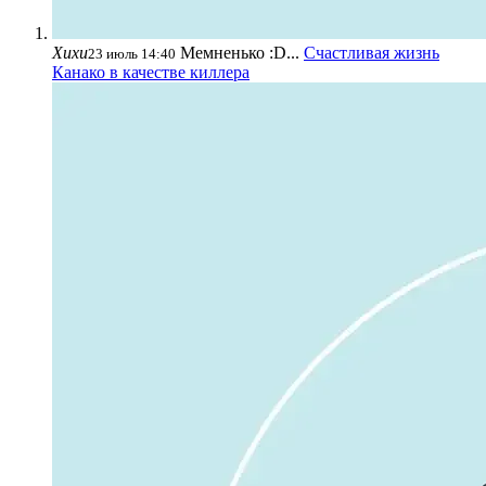
Хихи
Мемненько :D...
Счастливая жизнь
23 июль 14:40
Канако в качестве киллера