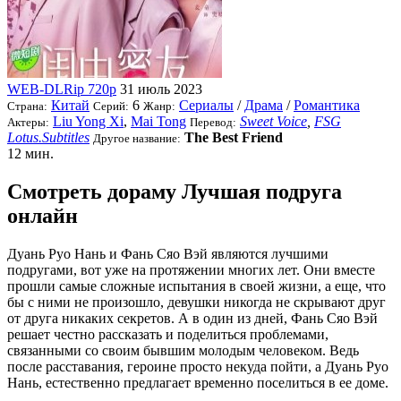
WEB-DLRip 720p
31 июль 2023
Китай
6
Сериалы
/
Драма
/
Романтика
Страна:
Серий:
Жанр:
Liu Yong Xi
,
Mai Tong
Sweet Voice
,
FSG
Актеры:
Перевод:
Lotus.Subtitles
The Best Friend
Другое название:
12 мин.
Смотреть дораму Лучшая подруга
онлайн
Дуань Руо Нань и Фань Сяо Вэй являются лучшими
подругами, вот уже на протяжении многих лет. Они вместе
прошли самые сложные испытания в своей жизни, а еще, что
бы с ними не произошло, девушки никогда не скрывают друг
от друга никаких секретов. А в один из дней, Фань Сяо Вэй
решает честно рассказать и поделиться проблемами,
связанными со своим бывшим молодым человеком. Ведь
после расставания, героине просто некуда пойти, а Дуань Руо
Нань, естественно предлагает временно поселиться в ее доме.