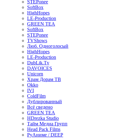
STEPonee
SoftBox
HighHopes
LE-Production
GREEN TEA
SoftBox
STEPonee
TVShows
Люб. Одноголосый
HighHopes
LE-Production
DubLik.Tv
DAVOICES
Unicorn
Храм Дорам ТВ
Okko
IVI
ColdFilm
Дублированный
Всё сведено
GREEN TEA
HDrezka Studio
Тайм Медиа Групп
Head Pack Films
РуАниме / DEEP