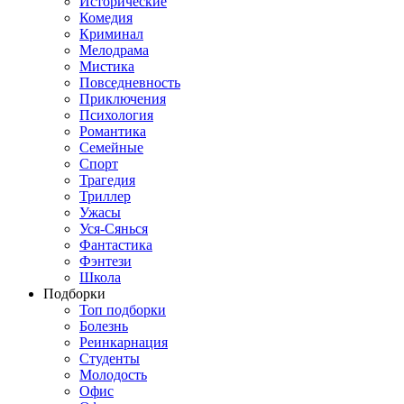
Исторические
Комедия
Криминал
Мелодрама
Мистика
Повседневность
Приключения
Психология
Романтика
Семейные
Спорт
Трагедия
Триллер
Ужасы
Уся-Сянься
Фантастика
Фэнтези
Школа
Подборки
Топ подборки
Болезнь
Реинкарнация
Студенты
Молодость
Офис