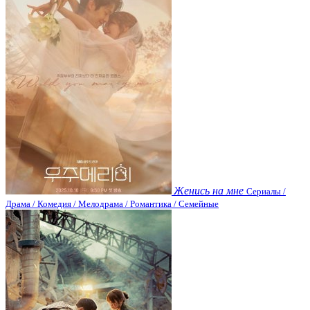
Женись на мне
Сериалы /
Драма / Комедия / Мелодрама / Романтика / Семейные