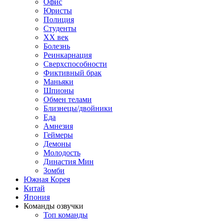
Офис
Юристы
Полиция
Студенты
ХХ век
Болезнь
Реинкарнация
Сверхспособности
Фиктивный брак
Маньяки
Шпионы
Обмен телами
Близнецы/двойники
Еда
Амнезия
Геймеры
Демоны
Молодость
Династия Мин
Зомби
Южная Корея
Китай
Япония
Команды озвучки
Топ команды