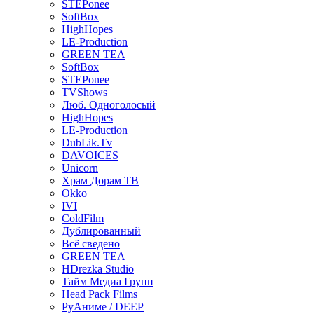
STEPonee
SoftBox
HighHopes
LE-Production
GREEN TEA
SoftBox
STEPonee
TVShows
Люб. Одноголосый
HighHopes
LE-Production
DubLik.Tv
DAVOICES
Unicorn
Храм Дорам ТВ
Okko
IVI
ColdFilm
Дублированный
Всё сведено
GREEN TEA
HDrezka Studio
Тайм Медиа Групп
Head Pack Films
РуАниме / DEEP