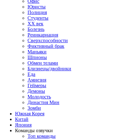
Офис
Юристы
Полиция
Студенты
ХХ век
Болезнь
Реинкарнация
Сверхспособности
Фиктивный брак
Маньяки
Шпионы
Обмен телами
Близнецы/двойники
Еда
Амнезия
Геймеры
Демоны
Молодость
Династия Мин
Зомби
Южная Корея
Китай
Япония
Команды озвучки
Топ команды