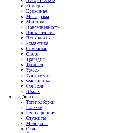
Исторические
Комедия
Криминал
Мелодрама
Мистика
Повседневность
Приключения
Психология
Романтика
Семейные
Спорт
Трагедия
Триллер
Ужасы
Уся-Сянься
Фантастика
Фэнтези
Школа
Подборки
Топ подборки
Болезнь
Реинкарнация
Студенты
Молодость
Офис