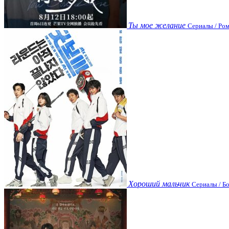
Ты мое желание
Сериалы / Ром
Хороший мальчик
Сериалы / Бо