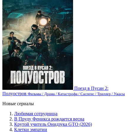
Поезд в Пусан 2:
Полуостров
Фильмы / Драма / Катастрофа / Саспенс / Триллер / Ужасы
Новые сериалы
Любимая сотрудница
В Пруду Феникса рождается весна
Крутой учитель Онидзука GTO (2026)
Клетки эмпатии