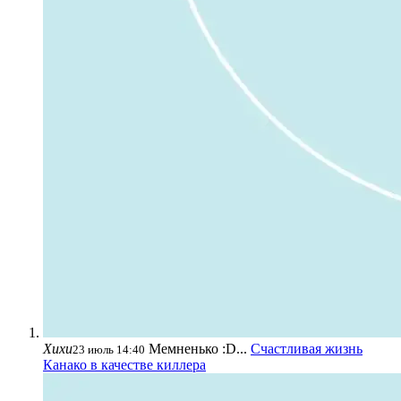
Хихи
Мемненько :D...
Счастливая жизнь
23 июль 14:40
Канако в качестве киллера