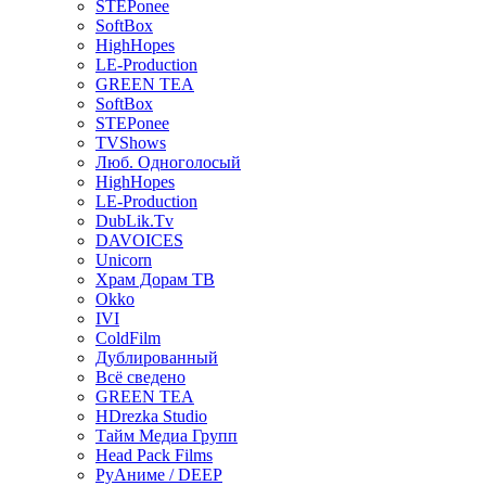
STEPonee
SoftBox
HighHopes
LE-Production
GREEN TEA
SoftBox
STEPonee
TVShows
Люб. Одноголосый
HighHopes
LE-Production
DubLik.Tv
DAVOICES
Unicorn
Храм Дорам ТВ
Okko
IVI
ColdFilm
Дублированный
Всё сведено
GREEN TEA
HDrezka Studio
Тайм Медиа Групп
Head Pack Films
РуАниме / DEEP