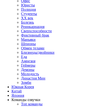
Офис
Юристы
Полиция
Студенты
ХХ век
Болезнь
Реинкарнация
Сверхспособности
Фиктивный брак
Маньяки
Шпионы
Обмен телами
Близнецы/двойники
Еда
Амнезия
Геймеры
Демоны
Молодость
Династия Мин
Зомби
Южная Корея
Китай
Япония
Команды озвучки
Топ команды