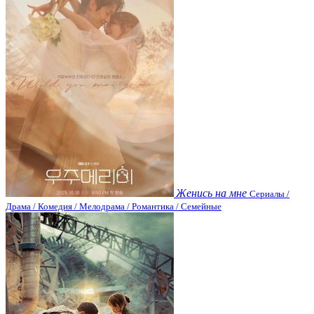
Женись на мне
Сериалы /
Драма / Комедия / Мелодрама / Романтика / Семейные