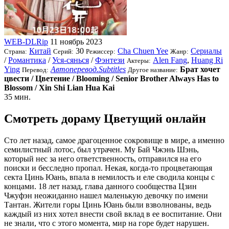
WEB-DLRip
11 ноябрь 2023
Китай
30
Cha Chuen Yee
Сериалы
Страна:
Серий:
Режиссер:
Жанр:
/
Романтика
/
Уся-сянься
/
Фэнтези
Alen Fang
,
Huang Ri
Актеры:
Ying
Автоперевод.Subtitles
Брат хочет
Перевод:
Другое название:
цвести / Цветение / Blooming / Senior Brother Always Has to
Blossom / Xin Shi Lian Hua Kai
35 мин.
Смотреть дораму Цветущий онлайн
Сто лет назад, самое драгоценное сокровище в мире, а именно
семилистный лотос, был утрачен. Му Бай Чжэнь Шэнь,
который нес за него ответственность, отправился на его
поиски и бесследно пропал. Некая, когда-то процветающая
секта Цинь Юань, впала в немилость и еле сводила концы с
концами. 18 лет назад, глава данного сообщества Цзин
Чжуфэн неожиданно нашел маленькую девочку по имени
Тантан. Жители горы Цинь Юань были взволнованы, ведь
каждый из них хотел внести свой вклад в ее воспитание. Они
не знали, что с этого момента, мир на горе будет нарушен.