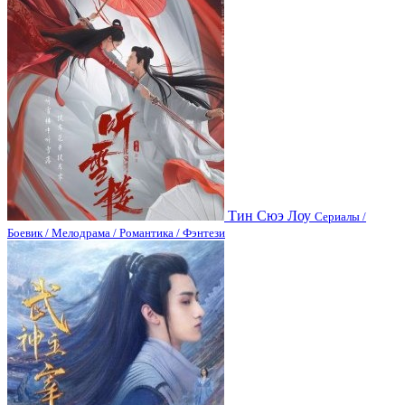
Тин Сюэ Лоу
Сериалы /
Боевик / Мелодрама / Романтика / Фэнтези