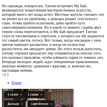
Но однажды, повзрослев, Тантан встречает Му Бай,
являющегося талантливым мастером боевых искусств,
который много лет назад исчез. Местные жители считают, что
он решит все их проблемы, а девушка решает спуститься с
горы, чтобы пройти испытания, дабы пройти путь
самосовершенствования. Но в какой-то момент, судьбы двух
героев снова переплетаются, и Му Бай предлагает Тантан
стать ее наставником и учителем, у которого на лбу виднеется
тот самый цветок лотоса. Вот только, когда она рядом с ним,
цветок начинает расцветать, и когда он полностью
распустится, им завладеет демон. Но этого нельзя допустить,
потому героиня предлагает ему отправиться на поиски того,
кто наложил проклятье, чтобы избавить парня от темных сил.
Впереди молодых людей, ждут невероятные приключения,
опасные моменты, сражения с врагами, и, конечно же,
настоящая любовь.
+1
1
Плеер