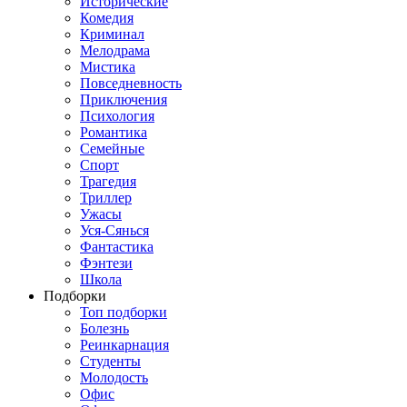
Исторические
Комедия
Криминал
Мелодрама
Мистика
Повседневность
Приключения
Психология
Романтика
Семейные
Спорт
Трагедия
Триллер
Ужасы
Уся-Сянься
Фантастика
Фэнтези
Школа
Подборки
Топ подборки
Болезнь
Реинкарнация
Студенты
Молодость
Офис