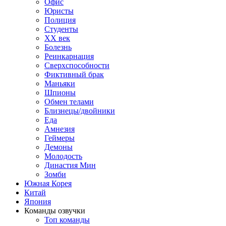
Офис
Юристы
Полиция
Студенты
ХХ век
Болезнь
Реинкарнация
Сверхспособности
Фиктивный брак
Маньяки
Шпионы
Обмен телами
Близнецы/двойники
Еда
Амнезия
Геймеры
Демоны
Молодость
Династия Мин
Зомби
Южная Корея
Китай
Япония
Команды озвучки
Топ команды