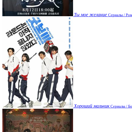
Ты мое желание
Сериалы / Ром
Хороший мальчик
Сериалы / Бо