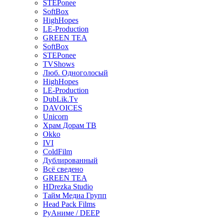
STEPonee
SoftBox
HighHopes
LE-Production
GREEN TEA
SoftBox
STEPonee
TVShows
Люб. Одноголосый
HighHopes
LE-Production
DubLik.Tv
DAVOICES
Unicorn
Храм Дорам ТВ
Okko
IVI
ColdFilm
Дублированный
Всё сведено
GREEN TEA
HDrezka Studio
Тайм Медиа Групп
Head Pack Films
РуАниме / DEEP