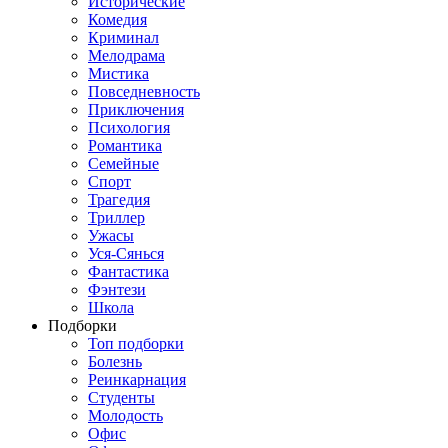
Исторические
Комедия
Криминал
Мелодрама
Мистика
Повседневность
Приключения
Психология
Романтика
Семейные
Спорт
Трагедия
Триллер
Ужасы
Уся-Сянься
Фантастика
Фэнтези
Школа
Подборки
Топ подборки
Болезнь
Реинкарнация
Студенты
Молодость
Офис