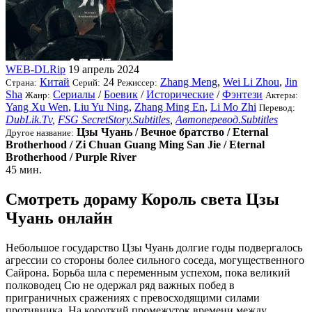
WEB-DLRip
19 апрель 2024
Китай
24
Zhang Meng
,
Wei Li Zhou
,
Jin
Страна:
Серий:
Режиссер:
Sha
Сериалы
/
Боевик
/
Исторические
/
Фэнтези
Жанр:
Актеры:
Yang Xu Wen
,
Liu Yu Ning
,
Zhang Ming En
,
Li Mo Zhi
Перевод:
DubLik.Tv
,
FSG SecretStory.Subtitles
,
Автоперевод.Subtitles
Цзы Чуань / Вечное братство / Eternal
Другое название:
Brotherhood / Zi Chuan Guang Ming San Jie / Eternal
Brotherhood / Purple River
45 мин.
Смотреть дораму Король света Цзы
Чуань онлайн
Небольшое государство Цзы Чуань долгие годы подвергалось
агрессии со стороны более сильного соседа, могущественного
Сайрона. Борьба шла с переменным успехом, пока великий
полководец Сю не одержал ряд важных побед в
приграничных сражениях с превосходящими силами
противника. На короткий промежуток времени между