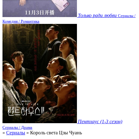
Только ради любви
Сериалы /
Комедия / Романтика
Пентхаус (1-3 сезон)
Сериалы / Драма
»
Сериалы
» Король света Цзы Чуань