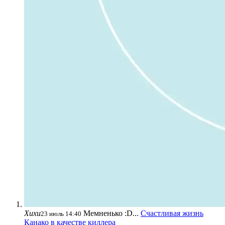
Хихи
Мемненько :D...
Счастливая жизнь
23 июль 14:40
Канако в качестве киллера