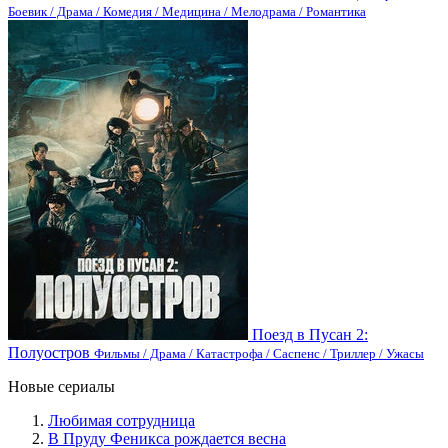
Боевик / Драма / Комедия / Медицина / Мелодрама / Романтика
Поезд в Пусан 2:
Полуостров
Фильмы / Драма / Катастрофа / Саспенс / Триллер / Ужасы
Новые сериалы
Любимая сотрудница
В Пруду Феникса рождается весна