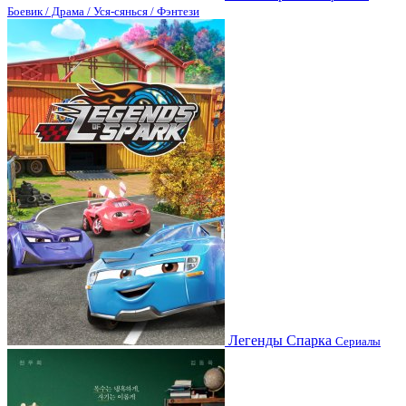
Боевик / Драма / Уся-сянься / Фэнтези
Легенды Спарка
Сериалы