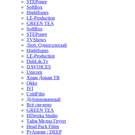
STEPonee
SoftBox
HighHopes
LE-Production
GREEN TEA
SoftBox
STEPonee
TVShows
Люб. Одноголосый
HighHopes
LE-Production
DubLik.Tv
DAVOICES
Unicorn
Храм Дорам ТВ
Okko
IVI
ColdFilm
Дублированный
Всё сведено
GREEN TEA
HDrezka Studio
Тайм Медиа Групп
Head Pack Films
РуАниме / DEEP