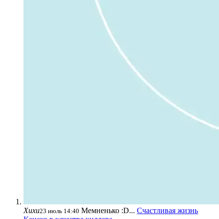
Хихи
Мемненько :D...
Счастливая жизнь
23 июль 14:40