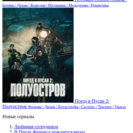
Боевик / Драма / Комедия / Медицина / Мелодрама / Романтика
Поезд в Пусан 2:
Полуостров
Фильмы / Драма / Катастрофа / Саспенс / Триллер / Ужасы
Новые сериалы
Любимая сотрудница
В Пруду Феникса рождается весна