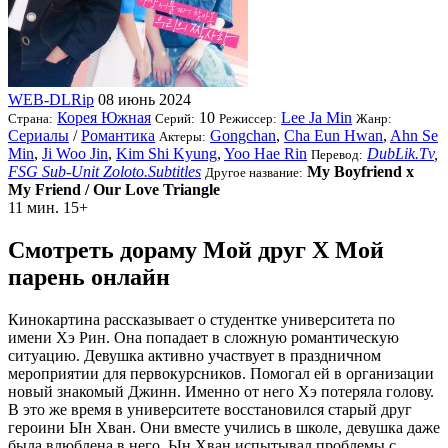
WEB-DLRip
08 июнь 2024
Корея Южная
10
Lee Ja Min
Страна:
Серий:
Режиссер:
Жанр:
Сериалы
/
Романтика
Gongchan
,
Cha Eun Hwan
,
Ahn Se
Актеры:
Min
,
Ji Woo Jin
,
Kim Shi Kyung
,
Yoo Hae Rin
DubLik.Tv
,
Перевод:
FSG Sub-Unit Zoloto.Subtitles
My Boyfriend x
Другое название:
My Friend / Our Love Triangle
11 мин.
15+
Смотреть дораму Мой друг Х Мой
парень онлайн
Кинокартина рассказывает о студентке университета по
имени Хэ Рин. Она попадает в сложную романтическую
ситуацию. Девушка активно участвует в праздничном
мероприятии для первокурсников. Помогал ей в организации
новый знакомый Джинн. Именно от него Хэ потеряла голову.
В это же время в университете восстановился старый друг
героини Ын Хван. Они вместе учились в школе, девушка даже
была влюблена в него. Ын Хван испытывал проблемы с