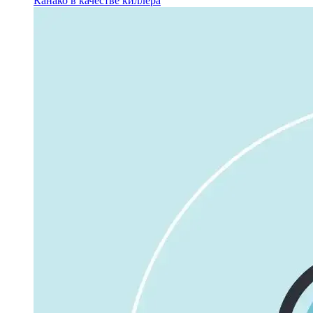
Канако в качестве киллера