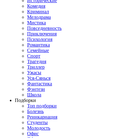
Исторические
Комедия
Криминал
Мелодрама
Мистика
Повседневность
Приключения
Психология
Романтика
Семейные
Спорт
Трагедия
Триллер
Ужасы
Уся-Сянься
Фантастика
Фэнтези
Школа
Подборки
Топ подборки
Болезнь
Реинкарнация
Студенты
Молодость
Офис