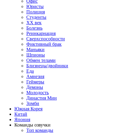
Офис
Юристы
Полиция
Студенты
ХХ век
Болезнь
Реинкарнация
Сверхспособности
Фиктивный брак
Маньяки
Шпионы
Обмен телами
Близнецы/двойники
Еда
Амнезия
Геймеры
Демоны
Молодость
Династия Мин
Зомби
Южная Корея
Китай
Япония
Команды озвучки
Топ команды