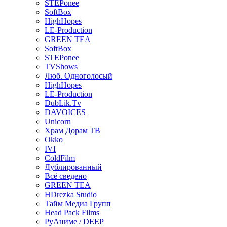
STEPonee
SoftBox
HighHopes
LE-Production
GREEN TEA
SoftBox
STEPonee
TVShows
Люб. Одноголосый
HighHopes
LE-Production
DubLik.Tv
DAVOICES
Unicorn
Храм Дорам ТВ
Okko
IVI
ColdFilm
Дублированный
Всё сведено
GREEN TEA
HDrezka Studio
Тайм Медиа Групп
Head Pack Films
РуАниме / DEEP