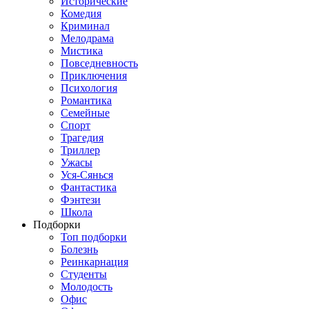
Исторические
Комедия
Криминал
Мелодрама
Мистика
Повседневность
Приключения
Психология
Романтика
Семейные
Спорт
Трагедия
Триллер
Ужасы
Уся-Сянься
Фантастика
Фэнтези
Школа
Подборки
Топ подборки
Болезнь
Реинкарнация
Студенты
Молодость
Офис