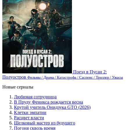
Поезд в Пусан 2:
Полуостров
Фильмы / Драма / Катастрофа / Саспенс / Триллер / Ужасы
Новые сериалы
Любимая сотрудница
В Пруду Феникса рождается весна
Крутой учитель Онидзука GTO (2026)
Клетки эмпатии
Расцвет власти
Шелковый мастер из будущего
Погоня сквозь время