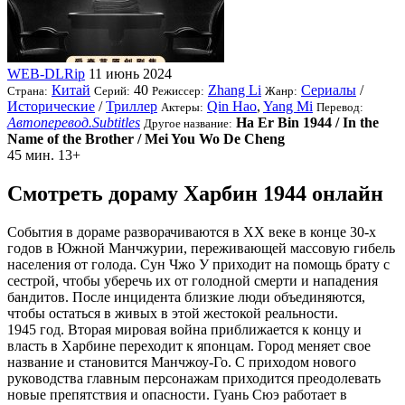
WEB-DLRip
11 июнь 2024
Китай
40
Zhang Li
Сериалы
/
Страна:
Серий:
Режиссер:
Жанр:
Исторические
/
Триллер
Qin Hao
,
Yang Mi
Актеры:
Перевод:
Автоперевод.Subtitles
Ha Er Bin 1944 / In the
Другое название:
Name of the Brother / Mei You Wo De Cheng
45 мин.
13+
Смотреть дораму Харбин 1944 онлайн
События в дораме разворачиваются в XX веке в конце 30-х
годов в Южной Манчжурии, переживающей массовую гибель
населения от голода. Сун Чжо У приходит на помощь брату с
сестрой, чтобы уберечь их от голодной смерти и нападения
бандитов. После инцидента близкие люди объединяются,
чтобы остаться в живых в этой жестокой реальности.
1945 год. Вторая мировая война приближается к концу и
власть в Харбине переходит к японцам. Город меняет свое
название и становится Манчжоу-Го. С приходом нового
руководства главным персонажам приходится преодолевать
новые препятствия и опасности. Гуань Сюэ работает в