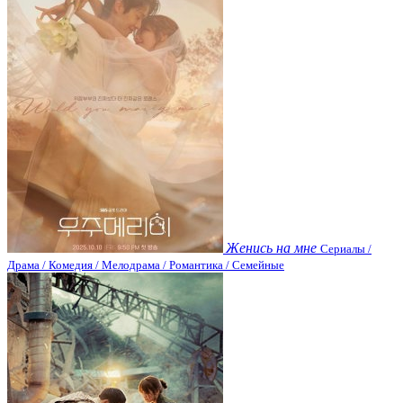
Женись на мне
Сериалы /
Драма / Комедия / Мелодрама / Романтика / Семейные