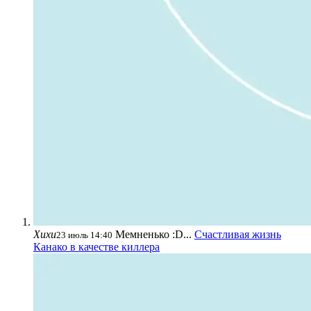
Хихи
Мемненько :D...
Счастливая жизнь
23 июль 14:40
Канако в качестве киллера