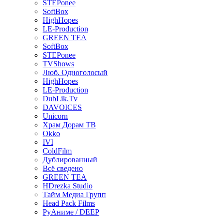
STEPonee
SoftBox
HighHopes
LE-Production
GREEN TEA
SoftBox
STEPonee
TVShows
Люб. Одноголосый
HighHopes
LE-Production
DubLik.Tv
DAVOICES
Unicorn
Храм Дорам ТВ
Okko
IVI
ColdFilm
Дублированный
Всё сведено
GREEN TEA
HDrezka Studio
Тайм Медиа Групп
Head Pack Films
РуАниме / DEEP