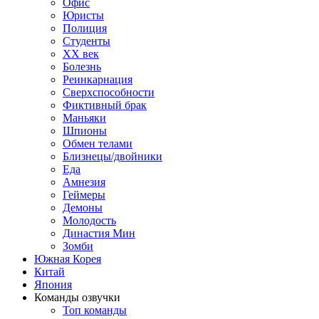
Офис
Юристы
Полиция
Студенты
ХХ век
Болезнь
Реинкарнация
Сверхспособности
Фиктивный брак
Маньяки
Шпионы
Обмен телами
Близнецы/двойники
Еда
Амнезия
Геймеры
Демоны
Молодость
Династия Мин
Зомби
Южная Корея
Китай
Япония
Команды озвучки
Топ команды